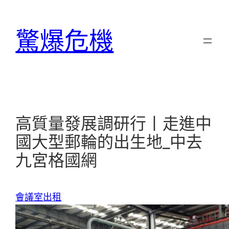
跳
至
驚爆危機
主
要
內
容
高質量發展調研行丨走進中
國大型郵輪的出生地_中去
九宮格國網
會議室出租