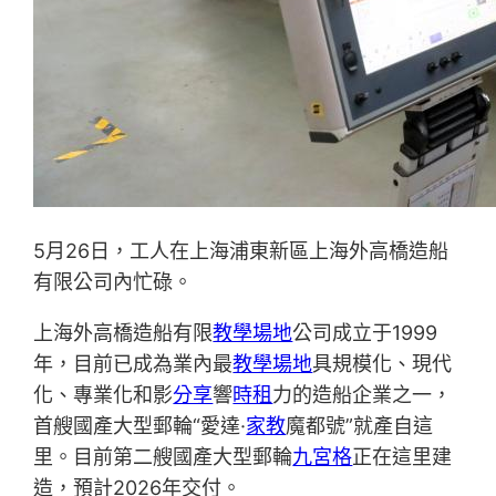
5月26日，工人在上海浦東新區上海外高橋造船
有限公司內忙碌。
上海外高橋造船有限
教學場地
公司成立于1999
年，目前已成為業內最
教學場地
具規模化、現代
化、專業化和影
分享
響
時租
力的造船企業之一，
首艘國產大型郵輪“愛達·
家教
魔都號”就產自這
里。目前第二艘國產大型郵輪
九宮格
正在這里建
造，預計2026年交付。