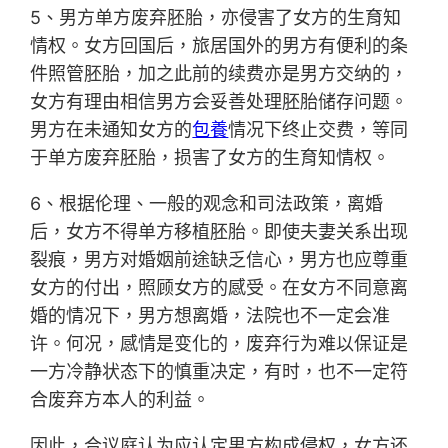
5、男方单方废弃胚胎，亦侵害了女方的生育知
情权。女方回国后，旅居国外的男方有便利的条
件照管胚胎，加之此前的续费亦是男方交纳的，
女方有理由相信男方会妥善处理胚胎储存问题。
男方在未通知女方的
包養
情况下终止交费，等同
于单方废弃胚胎，损害了女方的生育知情权。
6、根据伦理、一般的观念和司法政策，离婚
后，女方不得单方移植胚胎。即使夫妻关系出现
裂痕，男方对婚姻前途缺乏信心，男方也应尊重
女方的付出，照顾女方的感受。在女方不同意离
婚的情况下，男方想离婚，法院也不一定会准
许。何况，感情是变化的，废弃行为难以保证是
一方冷静状态下的慎重决定，有时，也不一定符
合废弃方本人的利益。
因此，合议庭认为应认定男方构成侵权，女方还