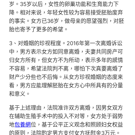
岁。35岁以后，女性的卵巢功能和生育能力下
降。相对来说，年轻女性较为容易接受胚胎废弃
的事实。女方已36岁，做母亲的愿望强烈，对胚
胎也寄予了更多的希望。
3、对婚姻的珍视程度。2016年第一次离婚诉讼
中，男方表示女方如同意离婚，夫妻共同房产可
归女方所有，但女方不为所动，表示多年的感情
不容易，希望法院判不离，哪怕下次真要离婚了
财产少分些也不后悔。从女方珍视婚姻的态度来
看，男方应能理解胚胎在女方心中所具有的分量
和意义。
基于上述理由，法院准许双方离婚，因男女双方
在辅助生殖手术中的投入不对等，女方处于弱势
地
包養網
位，基于公平正义观念和照顾妇女权益
的原则，法院酌定男方支付女方抚慰金3万元。