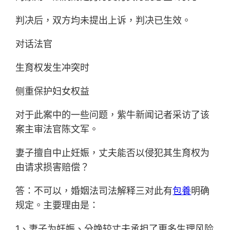
判决后，双方均未提出上诉，判决已生效。
对话法官
生育权发生冲突时
侧重保护妇女权益
对于此案中的一些问题，紫牛新闻记者采访了该
案主审法官陈文军。
妻子擅自中止妊娠，丈夫能否以侵犯其生育权为
由请求损害赔偿？
答：不可以，婚姻法司法解释三对此有
包養
明确
规定。主要理由是：
1、妻子为妊娠、分娩较丈夫承担了更多生理风险