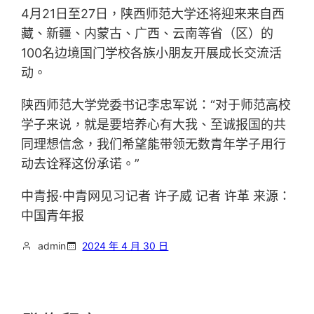
4月21日至27日，陕西师范大学还将迎来来自西
藏、新疆、内蒙古、广西、云南等省（区）的
100名边境国门学校各族小朋友开展成长交流活
动。
陕西师范大学党委书记李忠军说：“对于师范高校
学子来说，就是要培养心有大我、至诚报国的共
同理想信念，我们希望能带领无数青年学子用行
动去诠释这份承诺。”
中青报·中青网见习记者 许子威 记者 许革 来源：
中国青年报
admin
2024 年 4 月 30 日