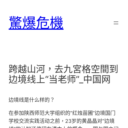
跳
至
驚爆危機
主
要
內
容
跨越山河，去九宮格空間到
边境线上“当老师”_中国网
边境线是什么样的？
在参加陕西师范大学组织的“红烛苗圃”边境国门
学校交流实践活动之前，23岁的黄晶晶对“边境