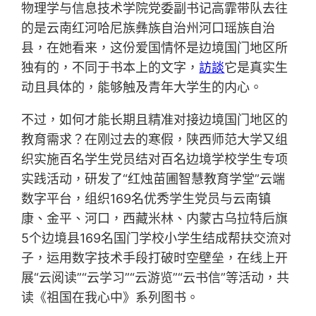
物理学与信息技术学院党委副书记高霏带队去往
的是云南红河哈尼族彝族自治州河口瑶族自治
县，在她看来，这份爱国情怀是边境国门地区所
独有的，不同于书本上的文字，
訪談
它是真实生
动且具体的，能够触及青年大学生的内心。
不过，如何才能长期且精准对接边境国门地区的
教育需求？在刚过去的寒假，陕西师范大学又组
织实施百名学生党员结对百名边境学校学生专项
实践活动，研发了“红烛苗圃智慧教育学堂”云端
数字平台，组织169名优秀学生党员与云南镇
康、金平、河口，西藏米林、内蒙古乌拉特后旗
5个边境县169名国门学校小学生结成帮扶交流对
子，运用数字技术手段打破时空壁垒，在线上开
展“云阅读”“云学习”“云游览”“云书信”等活动，共
读《祖国在我心中》系列图书。