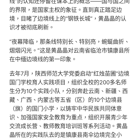
线”的认知还停留在课本上的概念——国与国之间
的界限，是国家主权的象征。直到真正踏足边
境，目睹了边境线上的“钢铁长城”，黄晶晶的认
识才被彻底刷新。
“夜幕降临，那条线特别长、特别亮，蜿蜒曲折、
熠熠闪光。”这是黄晶晶对云南省临沧市镇康县所
在中缅边境线的第一印象。
去年7月，陕西师范大学党委启动“红烛苗圃”边境
国门学校育人实践项目，组织全校的200多名师
生分为10个实践小队，分别奔赴云南、新疆、西
藏、广西、内蒙古等五省（区）的10个边境县
（旗）的国门小学，以铸牢中华民族共同体意
识、加强国家安全教育为重点，组织开展青少年
交流成长营、教师教育培训班等系列活动。黄晶
晶所在的实践队去的是镇康县南伞边境完全小