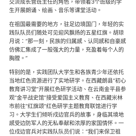
交流成长营班主任的角色，带领着3个班级的学
生开展朗诵、绘画、音乐等课堂活动。
在祖国最需要的地方，驻足边境国门，年轻的实
践队队员们随处可见迎风飘扬的五星红旗。胡琼
月说：“那一刻，民族的归属感、认同感和自豪感
仿佛汇集成了一股强大的力量，充盈着每个人的
胸膛。”
特别的是，实践团队大学生和各族青少年还依托
当地红色资源进行了实地研学。在西藏朗县“初心
教育讲习堂”开展红色研学活动、在云南金平县参
观“金平战史馆”接受爱国主义教育、在西藏米林
市前往“红旗颂”红色研学主题教育联馆进行学
习。大学生们倾听戍边官兵的故事，身临其境地
感受边防军人的无私奉献和浓厚的家国情怀。一
位戍边官兵对实践队队员们说：“我们来保卫祖