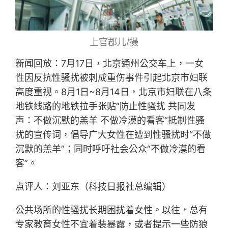
上官郡儿/摄
新闻回放：7月17日，北京通州公交车上，一女
性因反抗性骚扰被刺成重伤事件引起北京市妇联
高度重视。8月1日~8月14日，北京市妇联在八条
地铁线路的地铁拉手张贴“防止性骚扰 共同发
声：不做沉默的羔羊 不做冷漠的看客”抵制性骚
扰的宣传词，倡导广大女性在遭到性骚扰时“不做
沉默的羔羊”；同时呼吁社会公众“不做冷漠的看
客”。
点评人：刘亚东（科技日报社总编辑）
公共场所的性骚扰长期困扰着女性。以往，总有
专家教育女性不宜着装暴露，或者提示一些防狼