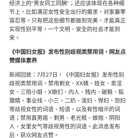
经济上的“男女同工同酬”；还应该体现在各种细
节上，比如满足女性安全出行的需求，对家暴零
容忍等。只有把这些细节都做到完美，才能真正
实现性别平等，一个文明、安全的社会才能到
来。
《中国妇女报》发布性别歧视类禁用词，网友点
赞媒体素养
新闻回放：7月27日，《中国妇女报》发布性别
歧视类禁用词，禁用剩女、XX婊、妓女、卖淫
女、三陪小姐、X娘们、内人、贱内、破鞋、狐
狸精、事业线、小三、二奶、泼妇、悍妇、怨妇
等歧视女性的词语、短语，以及有性暗示的词
语；禁用直男癌、剩男、老光棍、娘炮、阴阳
人、女里女气等歧视男性的词语。此消息发布
后，获众网友点赞。