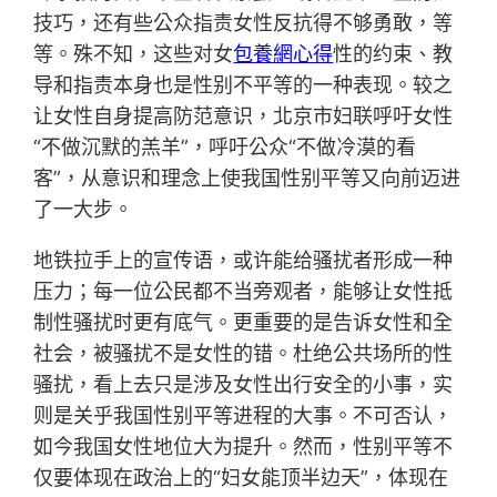
技巧，还有些公众指责女性反抗得不够勇敢，等
等。殊不知，这些对女
包養網心得
性的约束、教
导和指责本身也是性别不平等的一种表现。较之
让女性自身提高防范意识，北京市妇联呼吁女性
“不做沉默的羔羊”，呼吁公众“不做冷漠的看
客”，从意识和理念上使我国性别平等又向前迈进
了一大步。
地铁拉手上的宣传语，或许能给骚扰者形成一种
压力；每一位公民都不当旁观者，能够让女性抵
制性骚扰时更有底气。更重要的是告诉女性和全
社会，被骚扰不是女性的错。杜绝公共场所的性
骚扰，看上去只是涉及女性出行安全的小事，实
则是关乎我国性别平等进程的大事。不可否认，
如今我国女性地位大为提升。然而，性别平等不
仅要体现在政治上的“妇女能顶半边天”，体现在