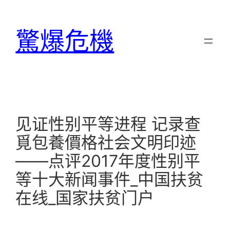
跳
至
驚爆危機
主
要
內
容
见证性别平等进程 记录查
覓包養價格社会文明印迹
——点评2017年度性别平
等十大新闻事件_中国扶贫
在线_国家扶贫门户