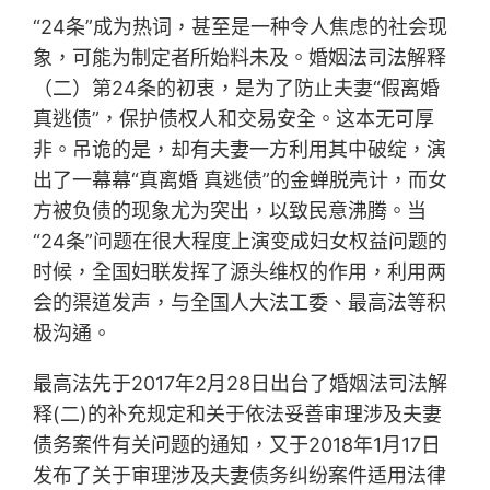
“24条”成为热词，甚至是一种令人焦虑的社会现
象，可能为制定者所始料未及。婚姻法司法解释
（二）第24条的初衷，是为了防止夫妻“假离婚
真逃债”，保护债权人和交易安全。这本无可厚
非。吊诡的是，却有夫妻一方利用其中破绽，演
出了一幕幕“真离婚 真逃债”的金蝉脱壳计，而女
方被负债的现象尤为突出，以致民意沸腾。当
“24条”问题在很大程度上演变成妇女权益问题的
时候，全国妇联发挥了源头维权的作用，利用两
会的渠道发声，与全国人大法工委、最高法等积
极沟通。
最高法先于2017年2月28日出台了婚姻法司法解
释(二)的补充规定和关于依法妥善审理涉及夫妻
债务案件有关问题的通知，又于2018年1月17日
发布了关于审理涉及夫妻债务纠纷案件适用法律