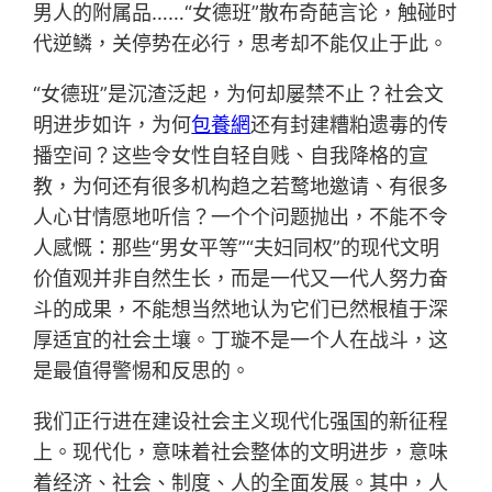
男人的附属品……“女德班”散布奇葩言论，触碰时
代逆鳞，关停势在必行，思考却不能仅止于此。
“女德班”是沉渣泛起，为何却屡禁不止？社会文
明进步如许，为何
包養網
还有封建糟粕遗毒的传
播空间？这些令女性自轻自贱、自我降格的宣
教，为何还有很多机构趋之若鹜地邀请、有很多
人心甘情愿地听信？一个个问题抛出，不能不令
人感慨：那些“男女平等”“夫妇同权”的现代文明
价值观并非自然生长，而是一代又一代人努力奋
斗的成果，不能想当然地认为它们已然根植于深
厚适宜的社会土壤。丁璇不是一个人在战斗，这
是最值得警惕和反思的。
我们正行进在建设社会主义现代化强国的新征程
上。现代化，意味着社会整体的文明进步，意味
着经济、社会、制度、人的全面发展。其中，人