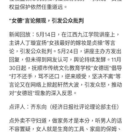
权益保护依然任重道远。
“女德”言论频现，引发公众批判
新闻回放：5月14日，在江西九江学院讲座上，
主讲人丁璇宣扬“女孩最好的嫁妆是贞操”等言
论，引发公众批判。5月24日，讲座主办方发出
回复，但未得到网友认可，舆论持续发酵。11月
30日起，抚顺市传统文化教育学校“女德班”倡导
“打不还手，骂不还口，逆来顺受，坚决不离”等
言论又在网络上掀起轩然大波，引发众怒，推动
对“女德班”现象的深入反思。
点评人：齐东向（经济日报社评论理论部主任）
点外卖不守妇道，做家务才是本分，听男人的话
不容置疑，女人就是生育的工具、家庭的保姆、