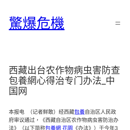
跳
至
驚爆危機
主
要
內
容
西藏出台农作物病虫害防查
包養網心得治专门办法_中
国网
本报电 （记者鲜敢）经西藏
包養
自治区人民政
府审议通过，《西藏自治区农作物病虫害防治办
法》（以下简称
包養網 花園
《办法》）于今年3