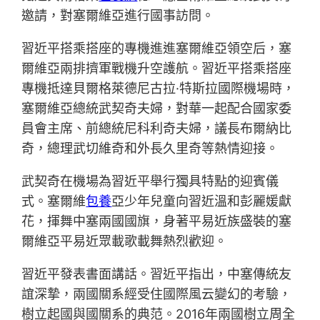
邀請，對塞爾維亞進行國事訪問。
習近平搭乘搭座的專機進進塞爾維亞領空后，塞
爾維亞兩排擠軍戰機升空護航。習近平搭乘搭座
專機抵達貝爾格萊德尼古拉·特斯拉國際機場時，
塞爾維亞總統武契奇夫婦，對華一起配合國家委
員會主席、前總統尼科利奇夫婦，議長布爾納比
奇，總理武切維奇和外長久里奇等熱情迎接。
武契奇在機場為習近平舉行獨具特點的迎賓儀
式。塞爾維
包養
亞少年兒童向習近溫和彭麗媛獻
花，揮舞中塞兩國國旗，身著平易近族盛裝的塞
爾維亞平易近眾載歌載舞熱烈歡迎。
習近平發表書面講話。習近平指出，中塞傳統友
誼深摯，兩國關系經受住國際風云變幻的考驗，
樹立起國與國關系的典范。2016年兩國樹立周全