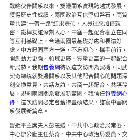
戰略伙伴關系以來，雙邊關系實現跨越式發展，
獲得歷史性成績。兩國政治互信堅如磐石，高質
量共建“一帶一路”結果豐碩，人員往來加倍親
密，鐵桿友誼深刻人心。中塞一起配合樹立在同
等互利基礎上，合適兩國最基礎好處和長遠好
處。中方愿同塞方一道，不忘初心、攜手前行，
開創動力更強、領域更廣、質量更高的一起配合
新局勢。我期
包養網
待以這次訪問為契機，同武
契奇總統就雙邊關系以及其他配合關心的問題深
刻交換意見，共話友誼、共商一起配合、共謀發
展，規劃兩國關系發展新藍圖。我信任
包養網心
得
，這次訪問必定會獲得豐碩結果，譜寫中塞關
系發展新篇章。
習近平主席夫人彭麗媛，中共中心政治局常委、
中心辦公廳主任蔡奇，中共中心政治局委員、交