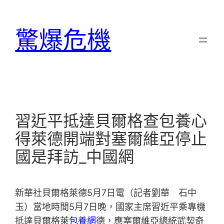
跳
至
驚爆危機
主
要
內
容
習近平抵達貝爾格查包養心
得萊德開端對塞爾維亞停止
國是拜訪_中國網
新華社貝爾格萊德5月7日電（記者劉華 石中
玉）當地時間5月7日晚，國家主席習近平乘專機
抵達貝爾格萊
包養網
德，應塞爾維亞總統武契奇