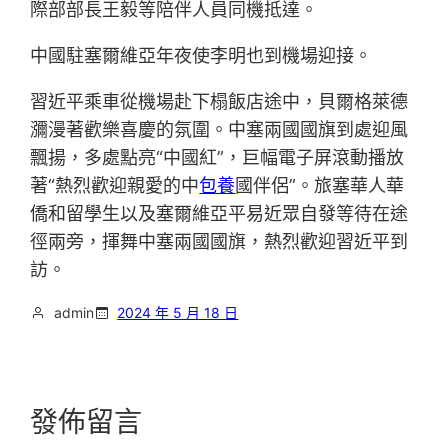
際部部長王毅等陪伴人員同機抵達。
中國駐塞爾維亞年夜使李明也到機場迎接。
習近平乘車從機場赴下榻飯店途中，貝爾格萊德
瀰漫著歡樂喜慶的氛圍。中塞兩國國旗到處迎風
飄揚，多處點亮“中國紅”，巨幅電子屏滾動播放
著“熱烈歡迎親愛的中
包養
國伴侶”。旅塞華人華
僑和留學生以及塞爾維亞平易近眾自發等待在途
徑兩旁，揮舞中塞兩國國旗，熱烈歡迎習近平到
訪。
admin
2024 年 5 月 18 日
發佈留言