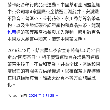
蘭卡配合舉行的品茶運動。中國茶財產同盟組織
中茶公司等4家國際茶企精選西湖龍井、安溪鐵
不雅音、普洱茶、茉莉花茶、永川秀芽等名茶產
物，以及生態低碳茶認證產物和鑫品抹茶、龍潤
包養
速溶茶等新產物餐與加入運動，吸引數百名
本國友人品嘗中國茶、清楚中國茶文明。
2019年12月，結合國年夜會宣布將每年5月21日
定為“國際茶日”，相干慶賀運動旨在增進可連續
茶葉生孩子、花費和商業，并為全球、區域和國
度層面的有關各方供給機遇，以確保茶財產持續
在削減極端貧苦、維護天然資本等方面施展感
化。
admin
2024 年 5 月 25 日