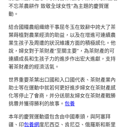
不忘茶農耕作 致敬全球女性”為主題的慶賀運
動。
結合國糧農組織總干事屈冬玉在致辭中誇大了茶
葉蒔植對農業經濟的助益，以及在增進可連續農
業生孩子及周遭的狀況維護方面的積極感化。他
說，婦女對于茶財產“至關主要”，為茶財產的可
連續成長和生孩子力的進步作出宏大進獻，支持
著茶財產的經濟活氣。
世界重要茶葉出口國和入口國代表、茶財產業內
助士等在運動中就若何更好進步婦女在茶財產感
化等停止了會商，并分送朋友婦女在茶財產戰勝
挑釁并獲得勝利的故事。
包養
本年的慶賀運動還包含由中國牽頭，與阿塞拜
疆、印
包養網
度尼西亞、肯尼亞、俄羅斯和斯里