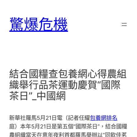
跳
至
驚爆危機
主
要
內
容
結合國糧查包養網心得農組
織舉行品茶運動慶賀“國際
茶日”_中國網
新華社羅馬5月21日電（記者任耀
包養網排名
庭）本年5月21日是第五個“國際茶日”，結合國糧
農組織當天在意年夜利首都羅馬舉辦以“同飲佳茗