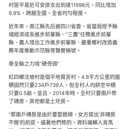
村居平易近可安排支出到達11998元，同比增加
9.8%，跨越全國、全省均勻程度。
近年來，南江縣先后被四川省委、省當局授予縣
域經濟成長進步前輩縣、“三農”任務進步前輩
縣、農人增出工作進步前輩縣、嚴重鄉村改造義
務年度推動示范縣等聲譽稱號。
舉全縣之力啃“硬骨頭”
紅四鄉沈坡村是個平地貧苦村，4.8平方公里的面
積固然只要234戶739人，但全村人均耕空中積
只要0.5畝。並且，2014年時，全村只要兩戶修
了磚房，其他都是土坯房。
“那兩戶磚房是由於要娶媳婦，女方提出‘非磚房
不嫁’的前提，逼著他們修的。資料端賴人背馬