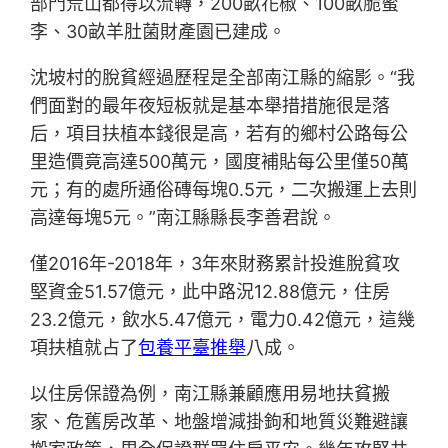
部門荒山都得以流轉，200畝花椒、100畝脆蜜
李、30畝羊肚菌財產園已建成。
沈坡村的脫貧經過歷程是全部南江縣的縮影。“我
們面對的最年夜短板就是基本舉措措施很是落
后，項目扶植本錢很是高，若有的鄉村公路每公
里造價竟高達500萬元，國度補貼每公里僅50萬
元；有的處所通俗磚每塊0.5元，二次搬運上去則
高達每塊5元。”南江縣縣長李善君說。
僅2016年-2018年，3年來財務累計投進脫貧攻
堅資金51.57億元，此中路況12.88億元，住房
23.2億元，飲水5.47億元，電力0.42億元，這幾
項扶植就占了
包養平臺推舉
八成。
以住房保證為例，南江縣兼顧應用易地扶貧搬
家、危舊房改革、地盤增減掛鉤和地質災難避讓