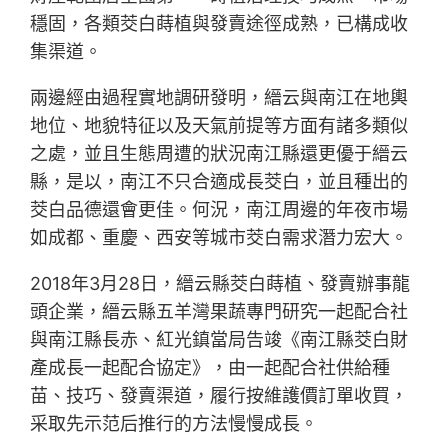
穩固，各類茭白蒔植與發賣途徑成熟，已構成收
集渠道。
兩邊經由過程實地調研發明，縉云與南江在地輿
地位、地貌特征以及天氣前提等方面有諸多類似
之處，並且生態周遭的狀況南江縣還更優于縉云
縣，是以，南江不只合適成長茭白，並且種出的
茭白品德還會更佳。何況，南江周邊的年夜市場
如成都、重慶、西安等城市茭白需求潛力宏大。
2018年3月28日，縉云縣茭白蒔植、發賣辦事龍
頭企業，縉云縣五羊灣果蔬專門研究一起配合社
與南江縣長赤、紅光鎮當局告竣《南江縣茭白財
產成長一起配合協定》，由一起配合社供給種
苗、技巧、發賣渠道，履行按維護價訂單收買，
采取先示范后推行的方法慢慢成長。