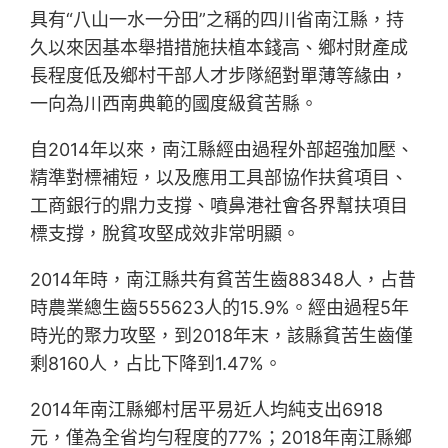
具有“八山一水一分田”之稱的四川省南江縣，持
久以來因基本舉措措施扶植本錢高、鄉村財產成
長程度低及鄉村干部人才步隊絕對單薄等緣由，
一向為川西南典範的國度級貧苦縣。
自2014年以來，南江縣經由過程外部超強加壓、
精準對標補短，以及應用工具部協作扶貧項目、
工商銀行的鼎力支撐、噴鼻港社會各界幫扶項目
標支撐，脫貧攻堅成效非常明顯。
2014年時，南江縣共有貧苦生齒88348人，占昔
時農業總生齒555623人的15.9%。經由過程5年
時光的聚力攻堅，到2018年末，該縣貧苦生齒僅
剩8160人，占比下降到1.47%。
2014年南江縣鄉村居平易近人均純支出6918
元，僅為全省均勻程度的77%；2018年南江縣鄉