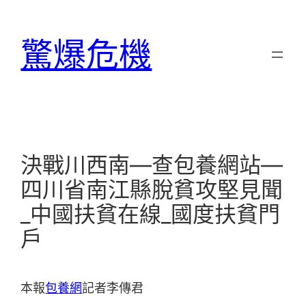
跳
至
驚爆危機
主
要
內
容
決戰川西南—查包養網站—
四川省南江縣脫貧攻堅見聞
_中國扶貧在線_國度扶貧門
戶
本報
包養網
記者李傳君