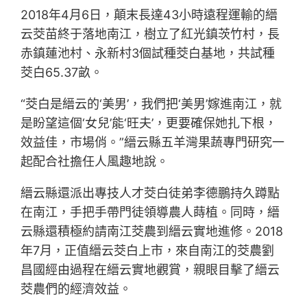
2018年4月6日，顛末長達43小時遠程運輸的縉
云茭苗終于落地南江，樹立了紅光鎮茨竹村，長
赤鎮蓮池村、永新村3個試種茭白基地，共試種
茭白65.37畝。
“茭白是縉云的‘美男’，我們把‘美男’嫁進南江，就
是盼望這個‘女兒’能‘旺夫’，更要確保她扎下根，
效益佳，市場俏。”縉云縣五羊灣果蔬專門研究一
起配合社擔任人風趣地說。
縉云縣還派出專技人才茭白徒弟李德鵬持久蹲點
在南江，手把手帶門徒領導農人蒔植。同時，縉
云縣還積極約請南江茭農到縉云實地進修。2018
年7月，正值縉云茭白上市，來自南江的茭農劉
昌國經由過程在縉云實地觀賞，親眼目擊了縉云
茭農們的經濟效益。