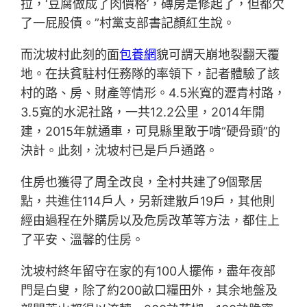
拉，‘豆腐做成了肉價格’，磚房是修起了，但都欠
了一屁股債。”村黨支部書記顏紅生說。
而沈坡村此刻的面
包養網
貌可謂天崩地裂翻天覆
地。在扶貧駐村任務隊的率領下，記者體驗了該
村的路、房、財產等情形。4.5米寬的瀝青村路，
3.5寬的水泥社路，一共12.2公里，2014年開
建，2015年就通車，可見縣里敢于啃“硬骨頭”的
決計。此刻，沈坡村已是戶戶通路。
住房也獲得了周全改良，全村共建了9個聚居
點，共進住114戶人，另新建散戶19戶，其他則
經由過程在外購房以及危房改革等方法，都住上
了平安、溫馨的住房。
沈坡村終年留守在家的有100人擺佈，盡年夜部
門是白叟，除了約200畝口糧田外，其余地盤及