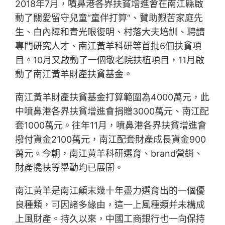
2018年7月，噴鼻港各界扶貧增進會在南江縣啟
動了關愛留守兒童“童伴打算”、贊助艱苦家庭先
生、白內障和青光眼復明、村落大夫培訓、聘請
專門研究人才、南江黃羊科研等首批6個扶貧項
目。10月又啟動了一個敬老院扶植項目，11月啟
動了南江黃羊財產扶貧基金。
南江黃羊財產扶貧基金打算範圍為4000萬元，此
中噴鼻港各界扶貧增進會捐贈3000萬元、南江配
套1000萬元。往年11月，噴鼻港各界扶貧增進會
撥付資金2100萬元，南江配套財產成長資金900
萬元。今朝，南江黃羊科研選育、brand營銷、
財產攙扶等舉動均已展開。
南江黃羊是南江顛末幾十年盡力選育出的一個優
良種類，可因諸多緣由，這一上風種類并未構成
上風財產。持久以來，中國工商銀行也一向保持