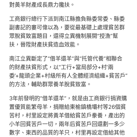
對黃羊財產成長鼎力攙扶。
工商銀行總行下派到南江縣擔負縣委常委、縣委
副書記的婁可偉以為，要從最基礎上處理貧苦群
眾脫貧致富題目，還得立異機制展開“授漁”幫
扶，晉陞財產扶貧造血效能。
南江立異斷定了“借羊還羊”與“托管代養”相聯合
的財產扶貧形式，以“工行+當局部分+村‘兩
委’+龍頭企業+村級所有人全體經濟組織+貧苦戶”
的方法，輔助群眾養羊脫貧致富。
3年前發明的“借羊還羊”，就是由工商銀行捐資購
置優質能繁母羊，捐贈給東榆鎮橋壩村等26個貧
苦村，村里設定將黃羊借給貧苦戶豢養，產出的
小羊回貧苦戶一切，兩年后貧苦戶回還劃一多少
數字、東西的品質的羊只，村里再設定借給其他