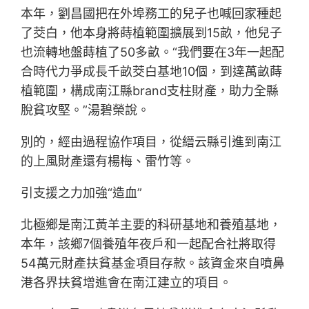
本年，劉昌國把在外埠務工的兒子也喊回家種起
了茭白，他本身將蒔植範圍擴展到15畝，他兒子
也流轉地盤蒔植了50多畝。“我們要在3年一起配
合時代力爭成長千畝茭白基地10個，到達萬畝蒔
植範圍，構成南江縣brand支柱財產，助力全縣
脫貧攻堅。”湯碧榮說。
別的，經由過程協作項目，從縉云縣引進到南江
的上風財產還有楊梅、雷竹等。
引支援之力加強“造血”
北極鄉是南江黃羊主要的科研基地和養殖基地，
本年，該鄉7個養殖年夜戶和一起配合社將取得
54萬元財產扶貧基金項目存款。該資金來自噴鼻
港各界扶貧增進會在南江建立的項目。