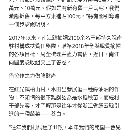
萬元、10萬元。假如是有新有舊一戶兩宅，我們
激勵拆舊，每平方米補貼100元。”縣有關引導進
一個步驟說明說。
2017年以來，南江縣抽調2100余名干部持久脫產
駐村構成扶貧任務隊，瞄準2018年全縣脫貧摘帽
的各項目標，周全梳理并盡力霸佔，近日，南江
向國度驗收組交上了答卷。
借協作之力做強財產
在紅光鎮柏山村，水田里發展著一種綠油油的作
物，不知情的很不難誤認為是水稻秧苗，而經村
干部先容，才了解那是往年才從浙江省縉云縣引
進的一種蔬菜——茭白。
“往年我們村試種了11畝，本年我們的範圍一會兒