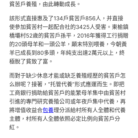
貧苦戶養殖，由此轉動成長。
該形式直接惠及了134戶貧苦戶856人，并直接
使參加貧苦村一起配合社的3425人受害。東榆鎮
橋壩村52歲的貧苦戶孫平，2016年獲得工行捐贈
的20頭母羊和一頭公羊，顛末特別喂養，今朝黃
羊已成長到80多頭，年純支出達2萬元以上，終
極脫了貧致了富。
而對于缺少休息才能或缺乏養殖經歷的貧苦戶怎
么辦呢？接著，“托管代養”形式應運而生。即把
工商銀行捐助給貧苦戶的能繁母羊集中由貧苦村
引進的專門研究養殖公司或年夜戶集中代養，再
將增值收益合
包養
理分派給村所有人全體和代養
主體，村所有人全體依照必定比例向貧苦戶分
紅。