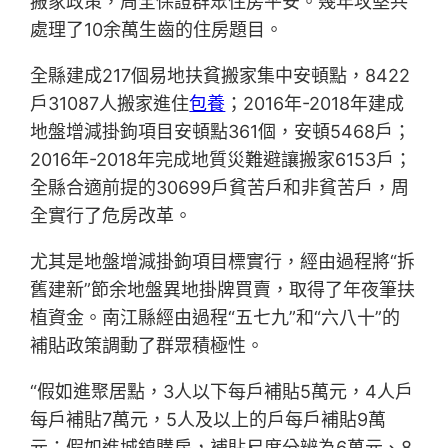
搬家政策，周全保證群眾住房平安。幾年攻堅共
處理了10余萬生齒的住房題目。
全縣建成217個易地扶貧搬家集中安頓點，8422
戶31087人搬家進住
包養
；2016年-2018年建成
地盤增減掛鉤項目安頓點361個，安頓5468戶；
2016年-2018年完成地質災難避讓搬家6153戶；
全縣合適前提的30699戶貧苦戶和非貧苦戶，周
全實行了危房改革。
尤其是地盤增減掛鉤項目標實行，經由過程將“拆
舊建新”節余地盤異地掛牌買賣，取得了年夜筆扶
植資金。南江縣經由過程“五七九”和“六八十”的
補貼政策調動了群眾積極性。
“假如進聚居點，3人以下每戶補貼5萬元，4人戶
每戶補貼7萬元，5人及以上的戶每戶補貼9萬
元；假如進城鎮購房，補貼尺度分辨為6萬元、8