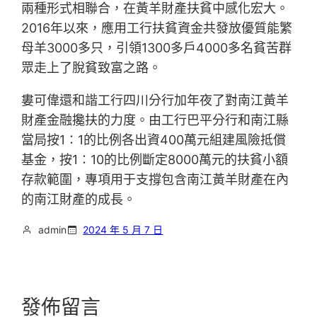
兩種形式相聯合，在黃羊財產扶貧中感化宏大。
2016年以來，應用工行扶貧資金共發放優質能繁
母羊3000多只，引領1300多戶4000多名貧苦群
眾走上了脫貧致富之路。
婁可偉還和諧工行四川分行加年夜了對南江黃羊
財產金融攙扶的力度。由工行巴平分行和南江縣
當局按1∶1的比例各出資400萬元組建風險抵償
基金，按1∶10的比例斷定8000萬元的扶貧小額
存款範圍，專項用于支撐包含南江黃羊財產在內
的南江財產的成長。
admin
2024 年 5 月 7 日
發佈留言