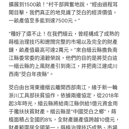
擴展到1500畝！”村干部興奮地說，“經由過程耳
聞目擊，我們真正的地見識了茭白的經濟價值，
一畝產值至多能到達7500元。”
“種好了還不止！在我們縉云，曾經構成了成熟的
蒔植治理技巧和遼闊完整的市場以及完全的財產
鏈，畝產值最高可達2萬元。”來自縉云縣擔負南
江縣委常委的湯碧榮說，他們的目的是將茭白這
一縉云縣的上風財產引到南江，并把南江建成川
西南“茭白年夜縣”。
茭白由台灣東邊縉云離開西部南江，緣于新一輪
浙川工具部扶貧協作，依據兩邊協定，從2018年
起3年時光，縉云縣將給南江縣供給1億元資金用
于攙扶扶貧財產。縉云縣是“中國茭白之鄉”，蒔
植面積占全國的8%，全財產鏈產值跨越10億元，
財產範圍居全國第一，蒔植治理技巧成熟、市場