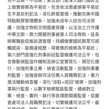
克不及腐、不想腐；第五部門是深入踐行國民至
上做實檢察為平易近，包含依法懲處損害平易近
生平易近利犯法，深化醉駕管理，推動完美中國
特點輕罪管理體系，加強未成年人綜合司法保
護，加強文物和文明遺產保護，以法治之力守護
中華文脈，鼎力開展刑事被害人司法救助，延長
辦案職能促進訴源管理，持續做實國民群眾可感
觸感染、能親身經歷、得實惠的檢察為平易近；
第六部門是強化刑事訴訟監督維護司法公平，包
含推動偵監協作機制及辦公室實質化、規范化運
行，加強刑事立案、偵查活動監督，加強刑事審
判監督，加強查辦司法任務人員職務犯法，著力
激活機動偵查權，深化“派駐+巡回”檢察，加強刑
事執行監督，以數字檢察賦能監督，通過對立
案、偵查、審判、執行等各環節開展監督，從嚴
查處司法人員職務犯法，切實維護司法公平。最