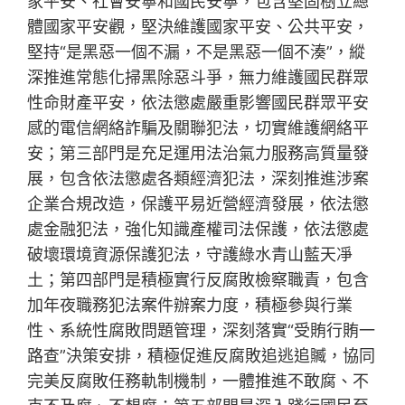
家平安、社會安寧和國民安寧，包含堅固樹立總
體國家平安觀，堅決維護國家平安、公共平安，
堅持“是黑惡一個不漏，不是黑惡一個不湊”，縱
深推進常態化掃黑除惡斗爭，無力維護國民群眾
性命財產平安，依法懲處嚴重影響國民群眾平安
感的電信網絡詐騙及關聯犯法，切實維護網絡平
安；第三部門是充足運用法治氣力服務高質量發
展，包含依法懲處各類經濟犯法，深刻推進涉案
企業合規改造，保護平易近營經濟發展，依法懲
處金融犯法，強化知識產權司法保護，依法懲處
破壞環境資源保護犯法，守護綠水青山藍天凈
土；第四部門是積極實行反腐敗檢察職責，包含
加年夜職務犯法案件辦案力度，積極參與行業
性、系統性腐敗問題管理，深刻落實“受賄行賄一
路查”決策安排，積極促進反腐敗追逃追贓，協同
完美反腐敗任務軌制機制，一體推進不敢腐、不