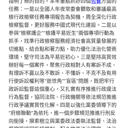
指明了標的目的。本年重點抓好四個
包養
方面的
任務：一是以全國人年夜常委會聽取和審議最高
檢行政檢察任務專項報告為契機，周全深化行政
檢察監督，更好服務中國式現代化建設。二是以
參與“檢察護企”“檢護平易近生”兩個專項行動為
抓手，找準行政檢察服務經濟社會高質量發展的
切進點、結合點和著力點，助力優化法治化營商
環境，堅守司法為平易近初心。三是堅持高質效
辦好每一個案件，聚焦行政相對人有案訴不成、
有理訴不贏以及不敢訴、不懂訴、不克不及有用
行使訴訟權利等“逝世角”“盲區”問題，既把牢行
政訴訟監督這個重心，又扎實有序推進行政違法
行為監督，協同法院、行政機關等依法規范推進
行政爭議實質性化解。四是以強化黨委領導下的
“府檢聯動”為依托，進一個步驟規范推進行刑反
向銜接，摸索樹立與黨委政法委執法監督、法治