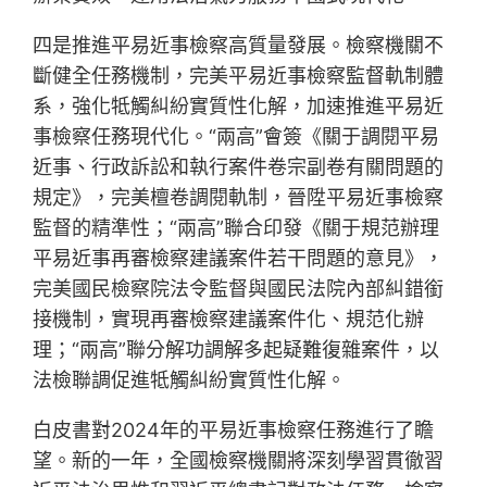
四是推進平易近事檢察高質量發展。檢察機關不
斷健全任務機制，完美平易近事檢察監督軌制體
系，強化牴觸糾紛實質性化解，加速推進平易近
事檢察任務現代化。“兩高”會簽《關于調閱平易
近事、行政訴訟和執行案件卷宗副卷有關問題的
規定》，完美檀卷調閱軌制，晉陞平易近事檢察
監督的精準性；“兩高”聯合印發《關于規范辦理
平易近事再審檢察建議案件若干問題的意見》，
完美國民檢察院法令監督與國民法院內部糾錯銜
接機制，實現再審檢察建議案件化、規范化辦
理；“兩高”聯分解功調解多起疑難復雜案件，以
法檢聯調促進牴觸糾紛實質性化解。
白皮書對2024年的平易近事檢察任務進行了瞻
望。新的一年，全國檢察機關將深刻學習貫徹習