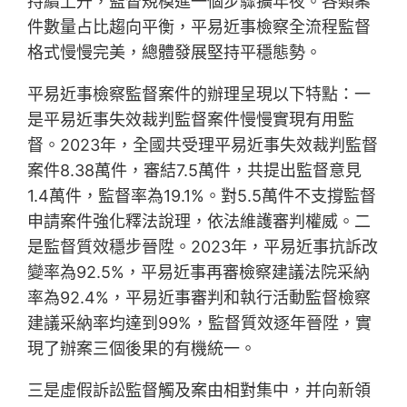
持續上升，監督規模進一個步驟擴年夜。各類案
件數量占比趨向平衡，平易近事檢察全流程監督
格式慢慢完美，總體發展堅持平穩態勢。
平易近事檢察監督案件的辦理呈現以下特點：一
是平易近事失效裁判監督案件慢慢實現有用監
督。2023年，全國共受理平易近事失效裁判監督
案件8.38萬件，審結7.5萬件，共提出監督意見
1.4萬件，監督率為19.1%。對5.5萬件不支撐監督
申請案件強化釋法說理，依法維護審判權威。二
是監督質效穩步晉陞。2023年，平易近事抗訴改
變率為92.5%，平易近事再審檢察建議法院采納
率為92.4%，平易近事審判和執行活動監督檢察
建議采納率均達到99%，監督質效逐年晉陞，實
現了辦案三個後果的有機統一。
三是虛假訴訟監督觸及案由相對集中，并向新領