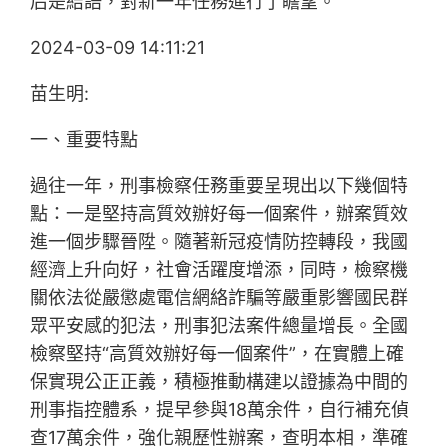
后是結語，對新一年任務進行了瞻望。
2024-03-09 14:11:21
苗生明:
一、重要特點
過往一年，刑事檢察任務重要呈現出以下幾個特
點：一是堅持高質效辦好每一個案件，辦案質效
進一個步驟晉陞。隨著新冠疫情防控轉段，我國
經濟上升向好，社會活躍度增添，同時，檢察機
關依法從嚴懲處電信網絡詐騙等嚴重影響國民群
眾平安感的犯法，刑事犯法案件總量增長。全國
檢察堅持“高質效辦好每一個案件”，在實體上確
保實現公正正義，積極推動構建以證據為中間的
刑事指控體系，提早參與18萬余件，自行補充偵
查17萬余件，強化親歷性辦案，查明本相，準確