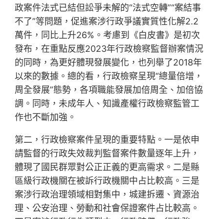
政案件法式已結但訟爭未解的“法式空轉”“案結事
不了”等問題，促進案涉行政爭議實質性化解2.2
萬件，同比上升26%。考慮到《白皮書》是初次
發布，在重點反應2023年行政檢察監督辦案情況
的同時，為更好體現發展變化，也列舉了2018年
以來的數據。總的看，行政檢察呈現“總量倍增，
周全發展”態勢，各項職能發展加倍周全、加倍協
調。同時，未成年人、知識產權行政檢察監管工
作也不斷加強。
第二，行政檢察案件呈現的重要特點。一是依申
請監督的行政失效裁判監督案件數量逐年上升，
體現了國民群眾對公正正義的更高需求。二是縣
區級行政機關在被訴行政機關中占比較高。三是
案涉行政治理領域相對集中，城建拆遷、資源治
理、公安治理、勞動和社會保證案件占比較高。