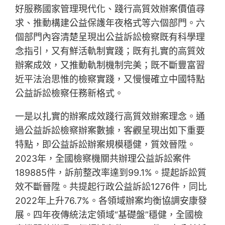
好服務國家管理現代化、踐行高質效辦案價值尋
求、推動構建公益保護年夜格式等六個部門。六
個部門內容清楚呈現出公益訴訟檢察既有科學理
念指引，又有鮮活軌制實踐；既有扎實的高質效
辦案成效，又推動軌制機制完美；既不斷豐富習
近平法治思惟的檢察實踐，又慢慢確立中國特點
公益訴訟檢察任務新格式。
一是以扎實的辦案成效踐行高質效辦案理念。通
過公益訴訟檢察辦案數據，客觀呈現出如下重要
特點，即公益訴訟辦案規模穩健，質效晉陞。
2023年，全國檢察機關共辦理公益訴訟案件
189885件，訴前整改率達到99.1%。提起訴訟質
效不斷晉陞。共提起行政公益訴訟1276件，同比
2022年上升76.7%。各領域辦案均衡協調安康發
展。四年夜傳統法定領域“基礎盤”穩健，全國檢