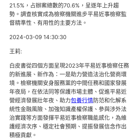
21.5%，占辦案總數的70.6%，呈逐年上升趨
勢。調查核實成為檢察機關進步平易近事檢察監
督精準性、有用性的主要方法。
2024-03-09 14:30:30
王莉:
白皮書從四個方面呈現2023年平易近事檢察任務
的新進展、新作為：一是助力營造法治化營商環
境。檢察機關安身服務黨的中間任務和國家發展
年夜局，在依法同等保護市場主體、促進平易近
營經濟發展壯年夜、助力
包養行情
防范和化解系
統性金融風險、加強知識產權保護、參與涉外法
治實踐等方面發揮平易近事檢察職能感化，為維
護經濟次序、穩定社會預期、提振發展信念作出
積極貢獻。