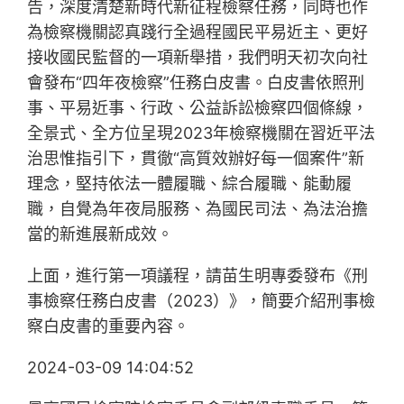
告，深度清楚新時代新征程檢察任務，同時也作
為檢察機關認真踐行全過程國民平易近主、更好
接收國民監督的一項新舉措，我們明天初次向社
會發布“四年夜檢察”任務白皮書。白皮書依照刑
事、平易近事、行政、公益訴訟檢察四個條線，
全景式、全方位呈現2023年檢察機關在習近平法
治思惟指引下，貫徹“高質效辦好每一個案件”新
理念，堅持依法一體履職、綜合履職、能動履
職，自覺為年夜局服務、為國民司法、為法治擔
當的新進展新成效。
上面，進行第一項議程，請苗生明專委發布《刑
事檢察任務白皮書（2023）》，簡要介紹刑事檢
察白皮書的重要內容。
2024-03-09 14:04:52