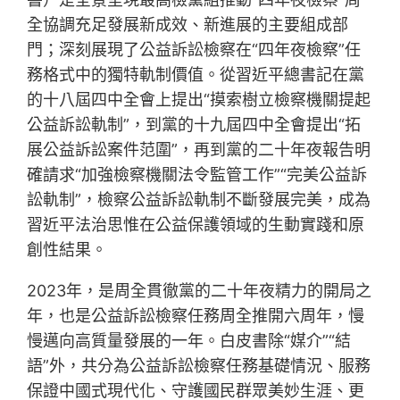
全協調充足發展新成效、新進展的主要組成部
門；深刻展現了公益訴訟檢察在“四年夜檢察”任
務格式中的獨特軌制價值。從習近平總書記在黨
的十八屆四中全會上提出“摸索樹立檢察機關提起
公益訴訟軌制”，到黨的十九屆四中全會提出“拓
展公益訴訟案件范圍”，再到黨的二十年夜報告明
確請求“加強檢察機關法令監管工作”“完美公益訴
訟軌制”，檢察公益訴訟軌制不斷發展完美，成為
習近平法治思惟在公益保護領域的生動實踐和原
創性結果。
2023年，是周全貫徹黨的二十年夜精力的開局之
年，也是公益訴訟檢察任務周全推開六周年，慢
慢邁向高質量發展的一年。白皮書除“媒介”“結
語”外，共分為公益訴訟檢察任務基礎情況、服務
保證中國式現代化、守護國民群眾美妙生涯、更