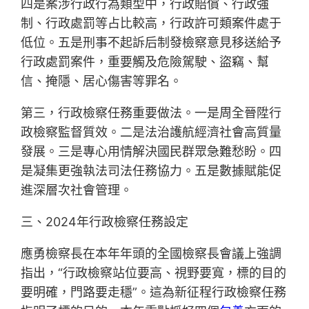
四是案涉行政行為類型中，行政賠償、行政強
制、行政處罰等占比較高，行政許可類案件處于
低位。五是刑事不起訴后制發檢察意見移送給予
行政處罰案件，重要觸及危險駕駛、盜竊、幫
信、掩隱、居心傷害等罪名。
第三，行政檢察任務重要做法。一是周全晉陞行
政檢察監督質效。二是法治護航經濟社會高質量
發展。三是專心用情解決國民群眾急難愁盼。四
是凝集更強執法司法任務協力。五是數據賦能促
進深層次社會管理。
三、2024年行政檢察任務設定
應勇檢察長在本年年頭的全國檢察長會議上強調
指出，“行政檢察站位要高、視野要寬，標的目的
要明確，門路要走穩”。這為新征程行政檢察任務