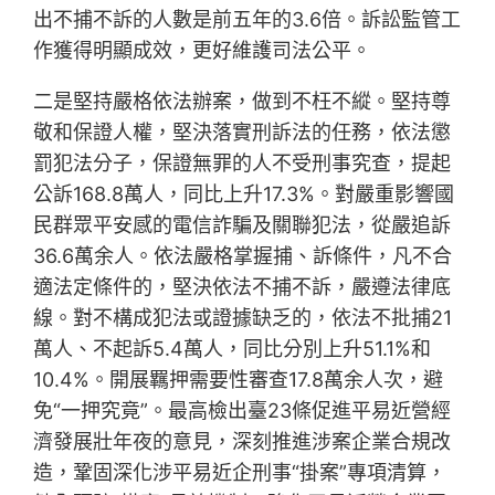
出不捕不訴的人數是前五年的3.6倍。訴訟監管工
作獲得明顯成效，更好維護司法公平。
二是堅持嚴格依法辦案，做到不枉不縱。堅持尊
敬和保證人權，堅決落實刑訴法的任務，依法懲
罰犯法分子，保證無罪的人不受刑事究查，提起
公訴168.8萬人，同比上升17.3%。對嚴重影響國
民群眾平安感的電信詐騙及關聯犯法，從嚴追訴
36.6萬余人。依法嚴格掌握捕、訴條件，凡不合
適法定條件的，堅決依法不捕不訴，嚴遵法律底
線。對不構成犯法或證據缺乏的，依法不批捕21
萬人、不起訴5.4萬人，同比分別上升51.1%和
10.4%。開展羈押需要性審查17.8萬余人次，避
免“一押究竟”。最高檢出臺23條促進平易近營經
濟發展壯年夜的意見，深刻推進涉案企業合規改
造，鞏固深化涉平易近企刑事“掛案”專項清算，