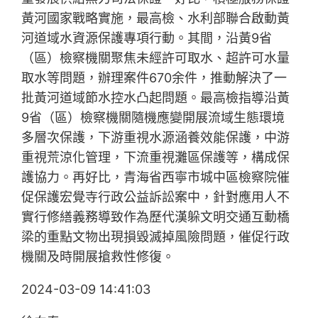
黃河國家戰略實施，最高檢、水利部聯合啟動黃
河道域水資源保護專項行動。其間，沿黃9省
（區）檢察機關聚焦未經許可取水、超許可水量
取水等問題，辦理案件670余件，推動解決了一
批黃河道域節水控水凸起問題。最高檢指導沿黃
9省（區）檢察機關隨機應變開展流域生態環境
多層次保護，下游重視水源涵養效能保護，中游
重視荒涼化管理，下流重視灘區保護等，構成保
護協力。再好比，青海省西寧市城中區檢察院催
促保護宏覺寺行政公益訴訟案中，針對應用人不
實行修繕義務導致作為歷代漢躲文明交通互動橋
梁的重點文物出現損毀滅掉風險問題，催促行政
機關及時開展搶救性修復。
2024-03-09 14:41:03