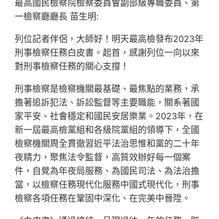
最高國民檢察院檢察委員會副部級專職委員、第
一檢察廳廳長 苗生明:
列位記者伴侶，大師好！明天最高檢發布2023年
刑事檢察任務白皮書。起首，感謝列位一向以來
對刑事檢察任務的關心支撐！
刑事檢察是檢察機關最基礎、最焦點的業務，承
擔著追訴犯法、訴訟監督等主要職能，關系著國
家平安、社會穩定和國民安居樂業。2023年，在
新一屆最高檢黨組和各級院黨組的領導下，全國
檢察機關周全貫徹習近平法治思惟和黨的二十年
夜精力，聚焦法令監督，高質效辦好每一個案
件，自覺為年夜局服務、為國民司法、為法治擔
當，以檢察任務現代化服務中國式現代化，刑事
檢察各項任務在鞏固中深化、在完美中晉陞。