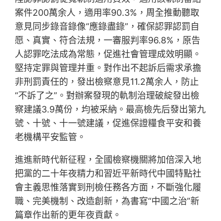
案件200萬余人，適用率90.3%，周全推動聽取
意見同步錄音錄像“應錄盡錄”，確保認罪認罰自
愿、真實、符合法規，一審服判率96.8%，原告
人認罪吃法成為常態，促進社會管理成效明顯。
堅持定罪與管理并重。對作出不起訴后需求承擔
非刑罰責任的，發出檢察意見11.2萬余人，防止
“不訴了之”。對辦案發現的軌制治理破綻發出檢
察建議3.9萬份，均被采納。最高檢先后發出第九
號、十號、十一號建議，促進保證糧食平安和養
老機構平安監管。
進進新時代新征程，全國檢察機關將加倍深入地
把黨的二十年夜精力和習近平新時代中國特點社
會主義思惟落實到刑檢任務各方面，不斷強化履
職、完美機制、改造創新，為書寫“中國之治”新
篇章作出新的更年夜貢獻。