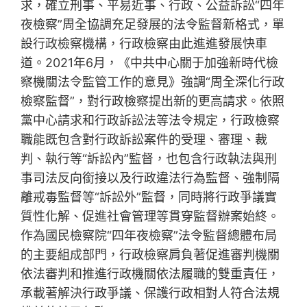
求，確立刑事、平易近事、行政、公益訴訟“四年
夜檢察”周全協調充足發展的法令監督新格式，單
設行政檢察機構，行政檢察由此進進發展快車
道。2021年6月，《中共中心關于加強新時代檢
察機關法令監管工作的意見》強調“周全深化行政
檢察監督”，對行政檢察提出新的更高請求。依照
黨中心請求和行政訴訟法等法令規定，行政檢察
職能既包含對行政訴訟案件的受理、審理、裁
判、執行等“訴訟內”監督，也包含行政執法與刑
事司法反向銜接以及行政違法行為監督、強制隔
離戒毒監督等“訴訟外”監督，同時將行政爭議實
質性化解、促進社會管理等貫穿監督辦案始終。
作為國民檢察院“四年夜檢察”法令監督總體布局
的主要組成部門，行政檢察肩負著促進審判機關
依法審判和推進行政機關依法履職的雙重責任，
承載著解決行政爭議、保護行政相對人符合法規