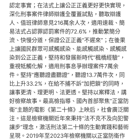
認定事實；在法式上讓公正正義更好更快實現，
深化刑事案件律師辯護全覆蓋試點，聽取辯護
人、值班律師意見216萬余人次，適用速裁、簡
易法式占認罪認罰案件的72.6%，推動繁簡分
流、快慢分道，保證公正正義“不遲來”；在後果
上讓國民群眾可感觸感染、能感觸感染、感觸感
染到公正正義，堅持和發展新時代“楓橋經驗”，
重視牴觸化解，適用刑事息爭辦理案件7萬余
件。堅持“應聽證盡聽證”，聽證13.7萬件次，同
比上升33.2%，在給不捕不訴“加把鎖”的同時，
讓事更清、理更明、法更透。堅持以案釋法，講
好檢察故事。最高檢指導、國內首部聚焦“正當防
衛”主題的電影《第二十條》上映后，社會廣泛關
注。這是檢察機關近年來秉持“法不克不及向犯警
讓步”理念，激活刑法第二十條的生動實踐和藝術
呈現。2019年至2023年檢察機關以正當防衛作