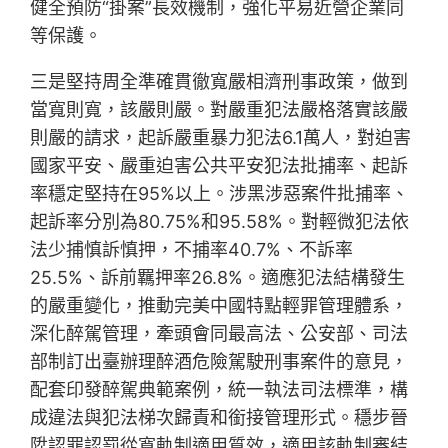
健全預防“掛案”長效機制，強化平易近營企業同
等保護。
三是堅持周全準確貫徹寬嚴相濟刑事政策，做到
當寬則寬，該嚴則嚴。對嚴重犯法嚴格落實該嚴
則嚴的請求，起訴嚴重暴力犯法6.1萬人，對迫害
國家平安、嚴重迫害公共平安犯法批捕率、起訴
率穩定堅持在95%以上。涉黑涉惡案件批捕率、
起訴率分別為80.75%和95.58%。對輕微犯法依
法少捕慎訴慎押，不捕率40.7%、不訴率
25.5%、訴前羈押率26.8%。適應犯法結構發生
的嚴重變化，推動完美中國特點輕罪管理體系，
深化醉駕管理，牽頭會同最高法、公安部、司法
部制訂出臺辦理醉酒危險駕駛刑事案件的意見，
配套印發醉駕典範案例，統一執法司法標準，構
成違法與犯法梯次歸責和銜接管理形式。穩步晉
陞認罪認罰從寬軌制適用質效，適用該軌制審結