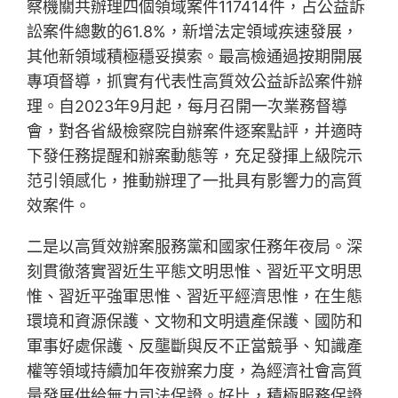
察機關共辦理四個領域案件117414件，占公益訴
訟案件總數的61.8%，新增法定領域疾速發展，
其他新領域積極穩妥摸索。最高檢通過按期開展
專項督導，抓實有代表性高質效公益訴訟案件辦
理。自2023年9月起，每月召開一次業務督導
會，對各省級檢察院自辦案件逐案點評，并適時
下發任務提醒和辦案動態等，充足發揮上級院示
范引領感化，推動辦理了一批具有影響力的高質
效案件。
二是以高質效辦案服務黨和國家任務年夜局。深
刻貫徹落實習近生平態文明思惟、習近平文明思
惟、習近平強軍思惟、習近平經濟思惟，在生態
環境和資源保護、文物和文明遺產保護、國防和
軍事好處保護、反壟斷與反不正當競爭、知識產
權等領域持續加年夜辦案力度，為經濟社會高質
量發展供給無力司法保證。好比，積極服務保證