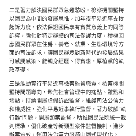
二是著力解決國民群眾急難愁盼。檢察機關堅持
以國民為中間的發展思惟，加年夜平易近事支撐
起訴力度，依法保證國民享有實質意義上的同等
訴權，強化對特定群體的司法保護力度，積極回
應國民群眾在住房、養老、就業、生態環境等方
面的司法訴求，讓國民群眾對新時代的發展結果
可感觸感染、能親身經歷、得實惠，厚植黨的執
政基礎。
三是能動實行平易近事檢察監督職責。檢察機關
堅持問題導向，聚焦社會管理中的痛點、難點和
堵點，持續開展虛假訴訟監督，維護司法公信力
和權威性，強化平易近事執行監督，著力破解“執
行難”問題，開展類案監督，助推國民法院統一裁
判標準，優化破產等新類型案件監督機制，進步
辦案質效，運用法治氣力服務中國式現代化。