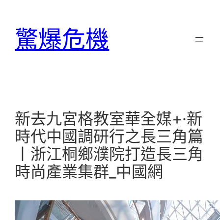
跳
至
驚爆危機
主
要
內
容
新去九宮格教室華全媒+·新
時代中國調研行之長三角篇
丨浙江桐鄉濮院打造長三角
時尚產業集群_中國網