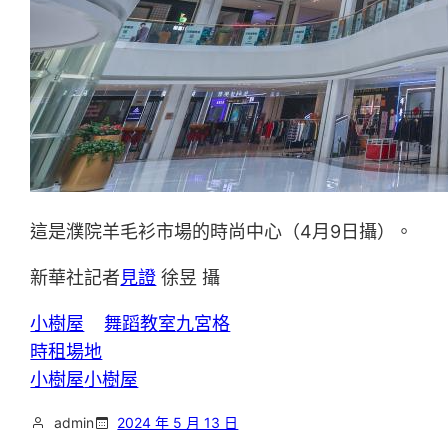
這是濮院羊毛衫市場的時尚中心（4月9日攝）。
新華社記者
見證
徐昱 攝
小樹屋
舞蹈教室
九宮格
時租場地
小樹屋
小樹屋
admin
2024 年 5 月 13 日