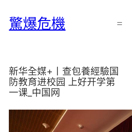
跳
至
驚爆危機
主
要
內
容
新华全媒+丨查包養經驗国
防教育进校园 上好开学第
一课_中国网