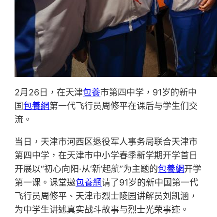
2月26日，在天津
包養
市第四中学，91岁的新中
国
包養網
第一代飞行员周修平在课后与学生们交
流。
当日，天津市河西区退役军人事务局联合天津市
第四中学，在天津市中小学春季新学期开学首日
开展以“初心向阳·从‘新’起航”为主题的
包養網
开学
第一课。课堂邀
包養網
请了91岁的新中国第一代
飞行员周修平、天津市烈士陵园讲解员刘凯涵，
为中学生讲述真实战斗故事与烈士光荣事迹。