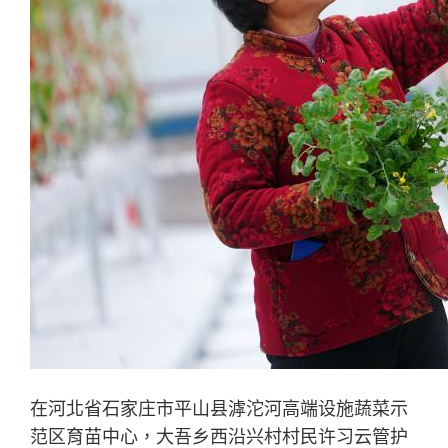
在河北省石家庄市平山县滹沱河高端设施蔬菜示
范区育苗中心，大吾乡西沿兴村村民许习云管护