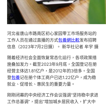
河北省唐山市路南区初心家园零工市场服务站的
工作人员在通过直播的方式
包養網比較
发布招聘
信息（2023年7月2日摄）。 新华社记者 牟宇 摄
随着经济社会全面恢复常态化运行，各项政策措
施叠加发力。截至2023年9月底，全国登记在册
经营主体达1.81亿户，是2012年的3倍多。全国
登
包養
记在册个体工商户已达1.22亿户，成为稳
就业、促增长、惠民生的重要力量。
刚刚闭幕的中央经济工作会议强调“坚持稳中求进
工作总基调”，提出“增加城乡居民收入，扩大中