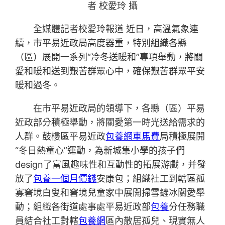
者 校愛玲 攝
全媒體記者校愛玲報道 近日，高溫氣象連
續，市平易近政局高度器重，特別組織各縣
（區）展開一系列“冷冬送暖和”專項舉動，將關
愛和暖和送到艱苦群眾心中，確保艱苦群眾平安
暖和過冬。
在市平易近政局的領導下，各縣（區）平易
近政部分積極舉動，將關愛第一時光送給需求的
人群。鼓樓區平易近政
包養網車馬費
局積極展開
“冬日熱童心”運動，為新城集小學的孩子們
design了富風趣味性和互動性的拓展游戲，并發
放了
包養一個月價錢
安康包；組織社工到轄區孤
寡窘境白叟和窘境兒童家中展開掃雪鏟冰關愛舉
動；組織各街道處事處平易近政部
包養
分任務職
員結合社工對轄
包養網
區內散居孤兒、現實無人