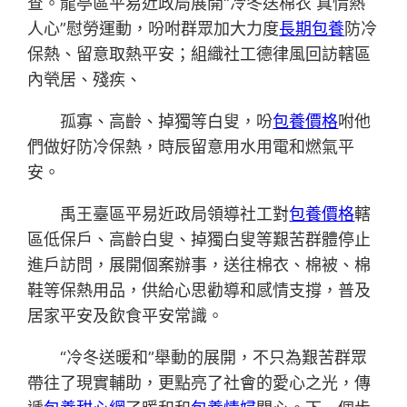
查。龍亭區平易近政局展開“冷冬送棉衣 真情熱
人心”慰勞運動，吩咐群眾加大力度
長期包養
防冷
保熱、留意取熱平安；組織社工德律風回訪轄區
內煢居、殘疾、
孤寡、高齡、掉獨等白叟，吩
包養價格
咐他
們做好防冷保熱，時辰留意用水用電和燃氣平
安。
禹王臺區平易近政局領導社工對
包養價格
轄
區低保戶、高齡白叟、掉獨白叟等艱苦群體停止
進戶訪問，展開個案辦事，送往棉衣、棉被、棉
鞋等保熱用品，供給心思勸導和感情支撐，普及
居家平安及飲食平安常識。
“冷冬送暖和”舉動的展開，不只為艱苦群眾
帶往了現實輔助，更點亮了社會的愛心之光，傳