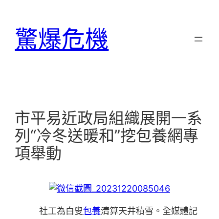
跳
至
驚爆危機
主
要
內
容
市平易近政局組織展開一系
列“冷冬送暖和”挖包養網專
項舉動
社工為白叟
包養
清算天井積雪。全媒體記