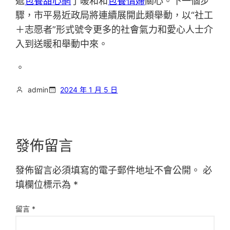
遞
包養甜心網
了暖和和
包養情婦
關心。下一個步
驟，市平易近政局將連續展開此類舉動，以“社工
＋志愿者”形式號令更多的社會氣力和愛心人士介
入到送暖和舉動中來。
。
admin
2024 年 1 月 5 日
發佈留言
發佈留言必須填寫的電子郵件地址不會公開。
必
填欄位標示為
*
留言
*