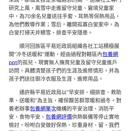
研究上風，風雪中走進留守兒童、窘境兒童家
中，為70余名兒童送往手套、耳熱等保熱用品，
為他們教導作業；雪后，離開孤寡白叟家中，為
白叟打掃天井積雪、排查平安隱患。
順河回族區平易近政局組織各社工站積極展
開“冷冬送暖和”運動，經由過程對轄區內
包養網
ppt
的孤兒、現實無人撫育兒童及留守兒童進戶
訪問，具體清楚孩子們的生涯及進修情形，并為
孩子們送往御冷衣服及生涯、進修用品。
通許縣平易近政局以“早安排、細排查、救助
準、送暖和”為主旨，確保艱苦群眾暖和過冬。對
養老辦事
包養網單次
機構的平安治理、消防平
安、食物平安、
包養網評價
供熱裝備等停止實地
檢討，吩咐白叟做好保熱、珍重身材、留，我們