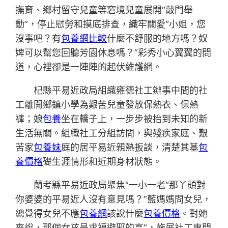
撫育、鄉村留守兒童等窘境兒童展開“敲門舉
動”，停止慰勞和摸底排查，織牢關愛“小姐，您
沒事吧？有
包養網比較
什麼不舒服的地方嗎？奴
婢可以幫您回聽芳園休息嗎？”彩秀小心翼翼的問
道，心裡卻是一陣陣的起伏維護網。
杞縣平易近政局組織雍德社工辦事中間的社
工離開鄉鎮小學為艱苦兒童發放保熱衣、保熱
褲；娘
包養
坐在轎子上，一步步被抬到未知的新
生活無關。組織社工分組訪問，與殘疾家庭、艱
苦家
包養妹
庭的居平易近親熱扳談，清楚其基
包
養價格
礎生涯情形和近期身材狀態。
蘭考縣平易近政局聚焦“一小一老“那丫頭對
你婆婆的平易近人沒有意見嗎？”藍媽媽問女兒，
總覺得女兒不應
包養網
該說什麼
包養價格
。對她
來說，那個女孩是求福避邪的高”，施展社工專門