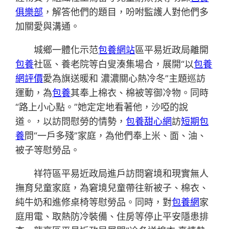
俱樂部
，解答他們的題目，吩咐監護人對他們多
加關愛與溝通。
城鄉一體化示范
包養網站
區平易近政局離開
包養
社區、養老院等白叟湊集場合，展開“以
包養
網評價
愛為旗送暖和 濃濃關心熱冷冬”主題巡訪
運動，為
包養
其奉上棉衣、棉被等御冷物。同時
“路上小心點。”她定定地看著他，沙啞的說
道。，以訪問慰勞的情勢，
包養甜心網
訪
短期包
養
問“一戶多殘”家庭，為他們奉上米、面、油、
被子等慰勞品。
祥符區平易近政局進戶訪問窘境和現實無人
撫育兒童家庭，為窘境兒童帶往新被子、棉衣、
純牛奶和進修桌椅等慰勞品。同時，對
包養網
家
庭用電、取熱防冷裝備、住房等停止平安隱患排