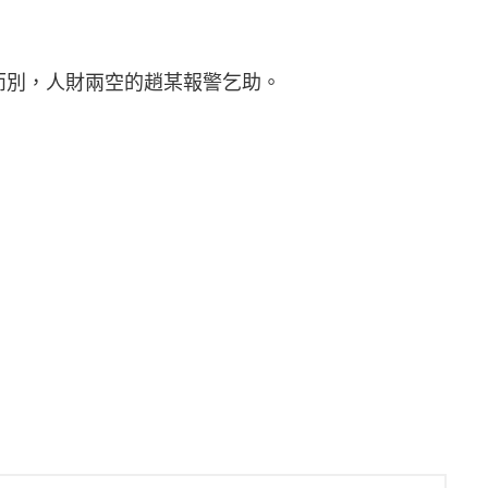
辭而別，人財兩空的趙某報警乞助。