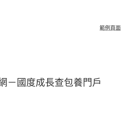
範例頁面
門戶網－國度成長查包養門戶