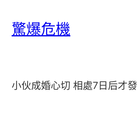
跳
至
驚爆危機
主
要
內
容
小伙成婚心切 相處7日后才發