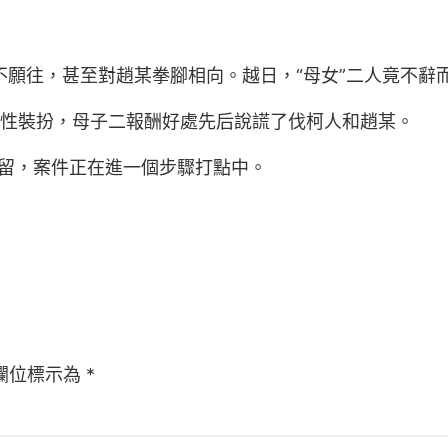
世活不願往，甚至對趙某拳腳相向。越日，“母女”二人竟不
女性裝扮，母子二報酬好處先后說謊了伐柯人和趙某。
留，案件正在進一個步驟打點中。
欄位標示為
*