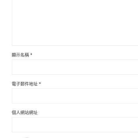
顯示名稱
*
電子郵件地址
*
個人網站網址