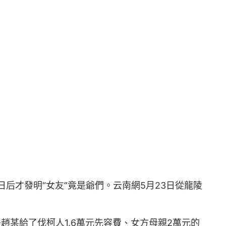
后才發明“女友”竟是爺們。云南網5月23日從龍陵
趙某給了伐柯人1.6萬元先容費、女方母親2萬元的