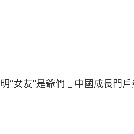
明”女友”是爺們 _ 中國成長