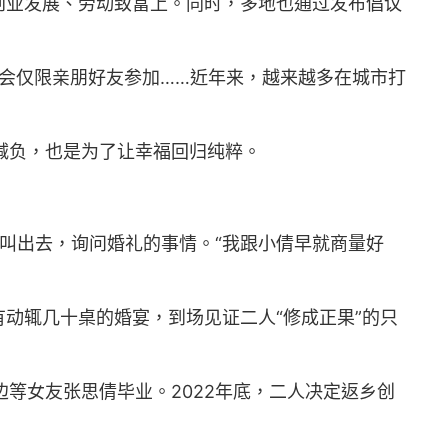
创业发展、劳动致富上。同时，多地也通过发布倡议
聚会仅限亲朋好友参加……近年来，越来越多在城市打
庭减负，也是为了让幸福回归纯粹。
独叫出去，询问婚礼的事情。“我跟小倩早就商量好
动辄几十桌的婚宴，到场见证二人“修成正果”的只
等女友张思倩毕业。2022年底，二人决定返乡创