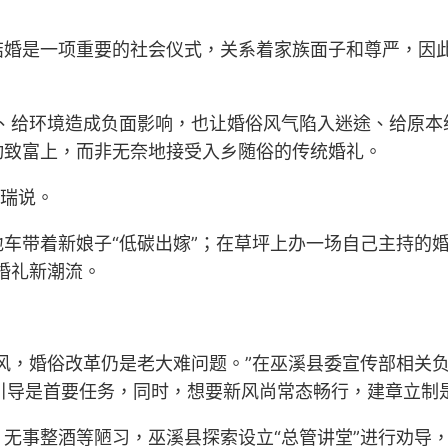
结婚是一项重要的社会仪式，关系着家族面子和尊严，因
、给环境造成负面影响，也让婚俗风气陷入迷途、给原本
动致富上，而非无奈地接受入乡随俗的传统婚礼。
子瑞说。
车带着新娘子“低碳出嫁”；在草坪上办一场自己主持的
婚礼新潮流。
风，婚俗改革仍是老大难问题。”在巫溪县委宣传部相关负责
育引导是首要任务，同时，想要新风尚常态畅行，建章立制
无事整酒等陋习，巫溪县探索设立“总管讲堂”进行劝导