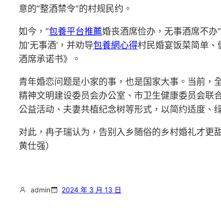
意的“整酒禁令”的村规民约。
如今，“
包養平台推薦
婚丧酒席俭办，无事酒席不办
加‘无事酒’，并劝导
包養網心得
村民婚宴饭菜简单、
酒席承诺书》。
青年婚恋问题是小家的事，也是国家大事。当前，全
精神文明建设委员会办公室、市卫生健康委员会联
公益活动、夫妻共植纪念树等形式，以简约适度、
对此，冉子瑞认为，告别入乡随俗的乡村婚礼才更
黄仕强）
admin
2024 年 3 月 13 日