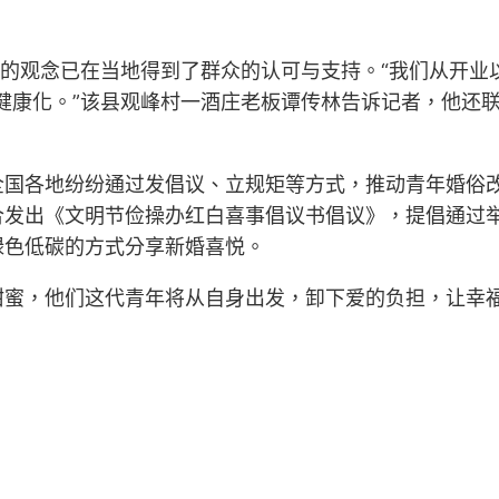
”的观念已在当地得到了群众的认可与支持。“我们从开业
健康化。”该县观峰村一酒庄老板谭传林告诉记者，他还
国各地纷纷通过发倡议、立规矩等方式，推动青年婚俗改
合发出《文明节俭操办红白喜事倡议书倡议》，提倡通过
绿色低碳的方式分享新婚喜悦。
甜蜜，他们这代青年将从自身出发，卸下爱的负担，让幸