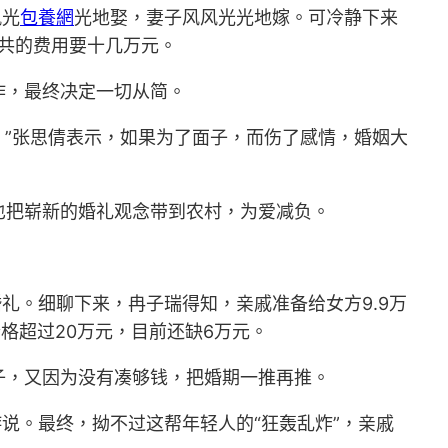
风光
包養網
光地娶，妻子风风光光地嫁。可冷静下来
总共的费用要十几万元。
作，最终决定一切从简。
所谓。”张思倩表示，如果为了面子，而伤了感情，婚姻大
也把崭新的婚礼观念带到农村，为爱减负。
礼。细聊下来，冉子瑞得知，亲戚准备给女方9.9万
格超过20万元，目前还缺6万元。
子，又因为没有凑够钱，把婚期一推再推。
说。最终，拗不过这帮年轻人的“狂轰乱炸”，亲戚