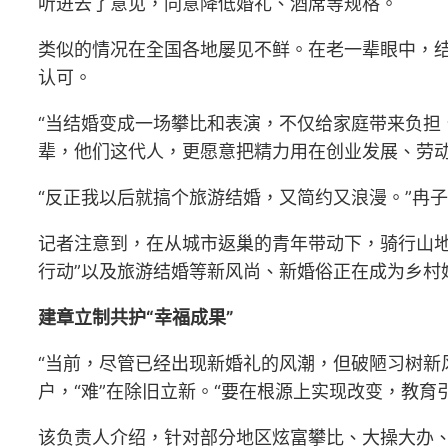
听进去了意见，同意降低婚礼、酒席等规格。
类似的情况在全国各地屡见不鲜。在老一辈眼中，
认可。
“当结婚变成一场攀比和表演，不仅给家庭带来负担
辈，他们这代人，更愿意把精力用在创业发展、劳
“反正我以后就搞个旅游结婚，又简约又浪漫。”冉
记者注意到，在从城市返巢的青年带动下，骑行山地
行动”以及旅游结婚等新风尚、新婚俗正在成为乡村
建章立制共护“幸福成果”
“当前，尽管已经出现新婚礼的风潮，但破陋习树新
户，“难”在除旧立新。“要在根源上实现改变，教
该负责人介绍，针对部分地区炫富攀比、大操大办、