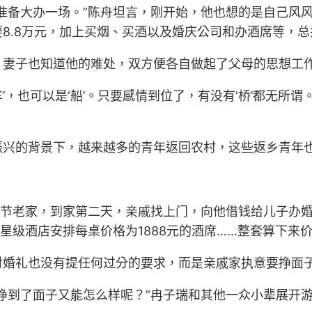
准备大办一场。”陈舟坦言，刚开始，他也想的是自己风
8.8万元，加上买烟、买酒以及婚庆公司和办酒席等，
，妻子也知道他的难处，双方便各自做起了父母的思想工
车’，也可以是‘船’。只要感情到位了，有没有‘桥’都无
振兴的背景下，越来越多的青年返回农村，这些返乡青年
奉节老家，到家第二天，亲戚找上门，向他借钱给儿子办婚
星级酒店安排每桌价格为1888元的酒席……整套算下来价
对婚礼也没有提任何过分的要求，而是亲戚家执意要挣面
挣到了面子又能怎么样呢？”冉子瑞和其他一众小辈展开游