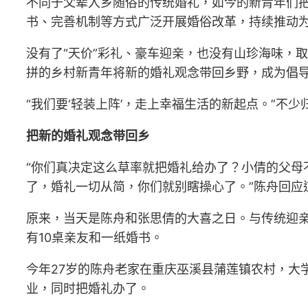
不同于父辈入乡随俗的传统婚礼，如今的新青年们
书、完善机制等方式广泛开展婚俗改革，持续推动
没有了“天价”彩礼、豪车迎亲，也没有山珍海味，
拼的乡村新青年将新的婚礼观念带回乡野，成为倡
“我们要‘轻装上阵’，走上幸福生活的新起点。”
把新的婚礼观念带回乡
“你们真决定这么草率就把婚礼给办了？小倩的父母
了，婚礼一切从简，你们就别瞎操心了。”陈舟回应
原来，当天是陈舟和张思倩的大喜之日。与传统迎亲
有10桌亲友和一纸婚书。
今年27岁的陈舟老家在重庆巫溪县蒲莲镇农村，大
业，同时把婚礼办了。