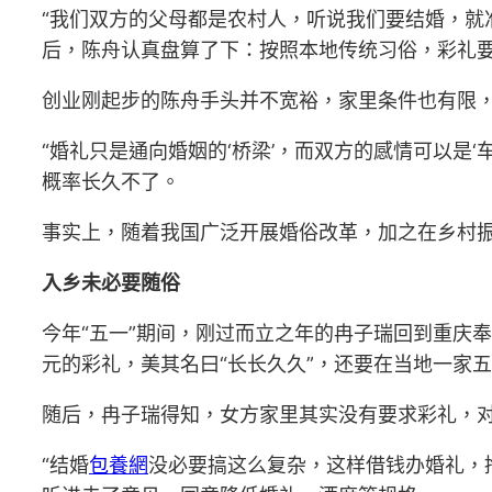
“我们双方的父母都是农村人，听说我们要结婚，就
后，陈舟认真盘算了下：按照本地传统习俗，彩礼要
创业刚起步的陈舟手头并不宽裕，家里条件也有限
“婚礼只是通向婚姻的‘桥梁’，而双方的感情可以是‘
概率长久不了。
事实上，随着我国广泛开展婚俗改革，加之在乡村
入乡未必要随俗
今年“五一”期间，刚过而立之年的冉子瑞回到重庆
元的彩礼，美其名曰“长长久久”，还要在当地一家五
随后，冉子瑞得知，女方家里其实没有要求彩礼，
“结婚
包養網
没必要搞这么复杂，这样借钱办婚礼，