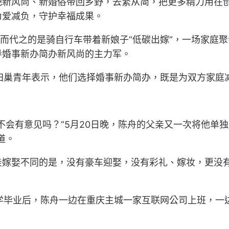
把新风尚、新婚俗带回乡野，去繁从简，把更多精力用在
为爱减负，守护幸福成果。
取而代之的是骑自行车带着新娘子“低碳出嫁”，一场家庭
导婚事新办简办新风尚的主力军。
不少归巢青年表示，他们选择婚事新办简办，既是为双方家
不会有意见吗？”5月20日晚，陈舟的父亲又一次将他单
道。
嫁娶不同的是，没有豪车迎娶，没有彩礼、嫁妆，更没有
学毕业后，陈舟一边在重庆主城一家互联网公司上班，一边