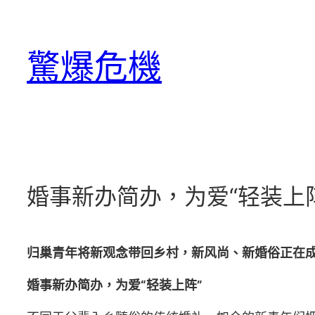
跳
至
驚爆危機
主
要
內
容
婚事新办简办，为爱“轻装上
归巢青年将新观念带回乡村，新风尚、新婚俗正在
婚事新办简办，为爱“轻装上阵”