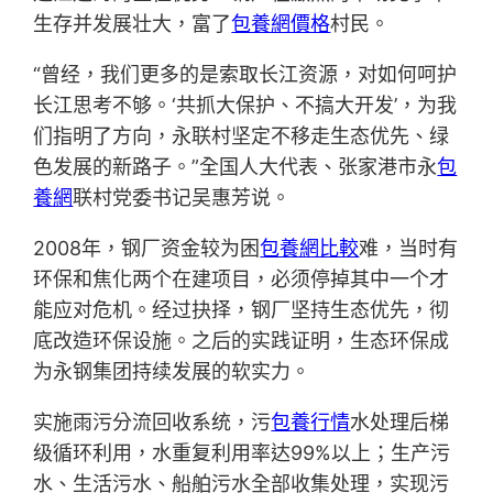
生存并发展壮大，富了
包養網價格
村民。
“曾经，我们更多的是索取长江资源，对如何呵护
长江思考不够。‘共抓大保护、不搞大开发’，为我
们指明了方向，永联村坚定不移走生态优先、绿
色发展的新路子。”全国人大代表、张家港市永
包
養網
联村党委书记吴惠芳说。
2008年，钢厂资金较为困
包養網比較
难，当时有
环保和焦化两个在建项目，必须停掉其中一个才
能应对危机。经过抉择，钢厂坚持生态优先，彻
底改造环保设施。之后的实践证明，生态环保成
为永钢集团持续发展的软实力。
实施雨污分流回收系统，污
包養行情
水处理后梯
级循环利用，水重复利用率达99%以上；生产污
水、生活污水、船舶污水全部收集处理，实现污