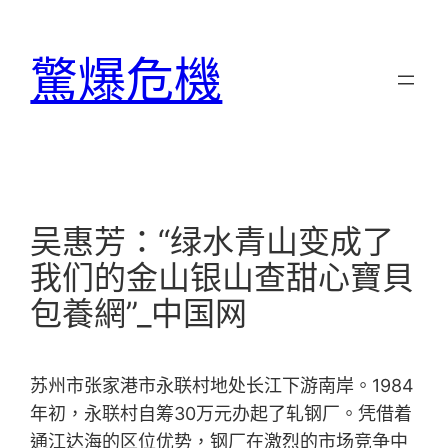
跳
至
驚爆危機
主
要
內
容
吴惠芳：“绿水青山变成了
我们的金山银山查甜心寶貝
包養網”_中国网
苏州市张家港市永联村地处长江下游南岸。1984
年初，永联村自筹30万元办起了轧钢厂。凭借着
通江达海的区位优势，钢厂在激烈的市场竞争中