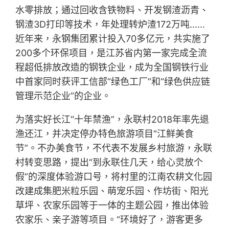
水零排放；通过回收含铁物料、开发钢渣沥青、
钢渣3D打印等技术，年处理转炉渣172万吨……
近年来，永钢集团累计投入70多亿元，共实施了
200多个环保项目，是江苏省内第一家完成全流
程超低排放改造的钢铁企业，成为全国钢铁行业
中首家同时获评工信部“绿色工厂”和“绿色供应链
管理示范企业”的企业。
为落实好长江“十年禁渔”，永联村2018年率先退
渔还江，并决定停办特色旅游项目“江鲜美食
节”。不办美食节，不代表不发展乡村旅游，永联
村转变思路，提出“到永联住几天，给心灵放个
假”的深度体验游口号，将村里的江南农耕文化园
改建成集肥米粒乐园、萌宠乐园、作坊街、阳光
草坪、农家乐园等于一体的主题公园，推出体验
农家乐、亲子游等项目。“环境好了，游客更多