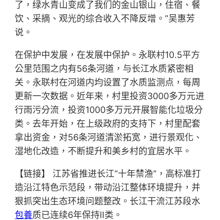
了，绿水青山变成了我们的金山银山，住宿、餐
饮、采摘、观光的综合收入不降反增。”吴惠芳
说。
在保护中发展，在发展中保护。永联村10.5平方
公里范围之内有56条河道，与长江水质紧密相
关。永联村在河道内均设置了水质监测点，每周
更新一次数据。近年来，村里投资3000多万元进
行雨污分流，投资1000多万元开展智能化垃圾分
类。去年开始，在上级政府的支持下，村里配套
拿出资金，对56条河道清淤拓宽，进行景观化、
湿地化改造，不断提升和美乡村的宜居水平。
【链接】 江苏省推进长江“十年禁渔”，高标准打
造沿江特色示范段，带动沿江整体环境提升，并
狠抓突出生态环境问题整改。长江干流江苏段水
包養
质已连续6年保持Ⅱ类。