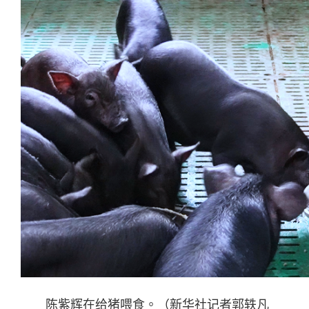
陈紫辉在给猪喂食。（新华社记者郭轶凡