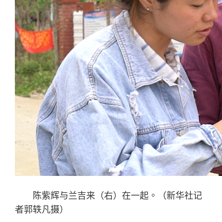
陈紫辉与兰吉来（右）在一起。（新华社记
者郭轶凡摄）