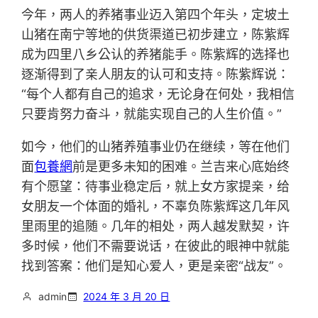
今年，两人的养猪事业迈入第四个年头，定坡土
山猪在南宁等地的供货渠道已初步建立，陈紫辉
成为四里八乡公认的养猪能手。陈紫辉的选择也
逐渐得到了亲人朋友的认可和支持。陈紫辉说：
“每个人都有自己的追求，无论身在何处，我相信
只要肯努力奋斗，就能实现自己的人生价值。”
如今，他们的山猪养殖事业仍在继续，等在他们
面
包養網
前是更多未知的困难。兰吉来心底始终
有个愿望：待事业稳定后，就上女方家提亲，给
女朋友一个体面的婚礼，不辜负陈紫辉这几年风
里雨里的追随。几年的相处，两人越发默契，许
多时候，他们不需要说话，在彼此的眼神中就能
找到答案：他们是知心爱人，更是亲密“战友”。
admin
2024 年 3 月 20 日