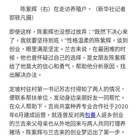
陈紫辉（右）在走访养殖户。（新华社记者
郭轶凡摄）
即使这样，陈紫辉也没想过放弃：“既然下决心来
了，我就要坚持到底。”性格温柔的陈紫辉，谈到
创业，眼里满是坚定。兰吉来说，在最困难的时
候，他也曾怀疑过自己的选择，是女朋友陈紫辉
给了他莫大的信心和勇气，帮助他分析原因，找
出解决办法。
定坡村驻村第一书记苏志付得知了两人的情况，
便联系帮扶单位、发动身边亲朋好友一同帮忙。
在众人帮助下，吉尚共富种养专业合作社于2020
年6月建成运营，就连曾反对两
包養
人返乡创业
的兰吉来父母亲也从外地回来与两人共同打理养
猪场，陈紫辉与兰吉来的创业梦迈出了第一步。