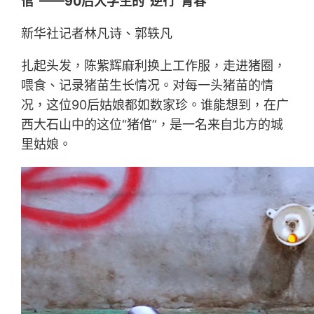
倌”——90后大学生的“逆行”青春
新华社记者林凡诗、郭轶凡
扎起头发，陈紫辉麻利换上工作服，走进猪圈，
喂食、记录猪苗生长情况。对每一头猪苗的情
况，这位90后姑娘都如数家珍。谁能想到，在广
西大石山中的这位“猪倌”，是一名来自北方的城
里姑娘。