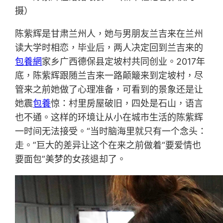
摄）
陈紫辉是甘肃兰州人，她与男朋友兰吉来在兰州
读大学时相恋，毕业后，两人决定回到兰吉来的
包養網
家乡广西德保县定坡村共同创业。2017年
底，陈紫辉跟随兰吉来一路颠簸来到定坡村，尽
管来之前她做了心理准备，可看到的景象还是让
她震
包養
惊：村里房屋破旧，四处是石山，语言
也不通。这样的环境让从小在城市生活的陈紫辉
一时间无法接受。“当时脑海里就只有一个念头：
走。”巨大的差异让这个在来之前做着“要爱情也
要面包”美梦的女孩退却了。