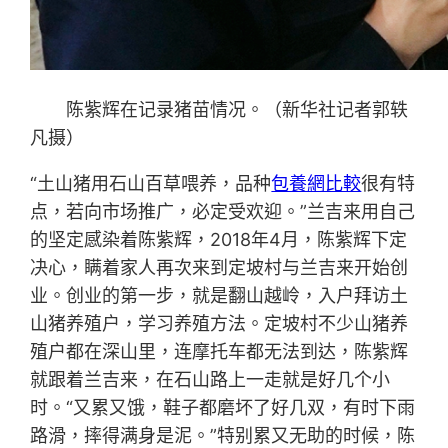
陈紫辉在记录猪苗情况。（新华社记者郭轶
凡摄）
“土山猪用石山百草喂养，品种
包養網比較
很有特
点，若向市场推广，必定受欢迎。”兰吉来用自己
的坚定感染着陈紫辉，2018年4月，陈紫辉下定
决心，瞒着家人再次来到定坡村与兰吉来开始创
业。创业的第一步，就是翻山越岭，入户拜访土
山猪养殖户，学习养殖方法。定坡村不少山猪养
殖户都在深山里，连摩托车都无法到达，陈紫辉
就跟着兰吉来，在石山路上一走就是好几个小
时。“又累又饿，鞋子都磨坏了好几双，有时下雨
路滑，摔得满身是泥。”特别累又无助的时候，陈