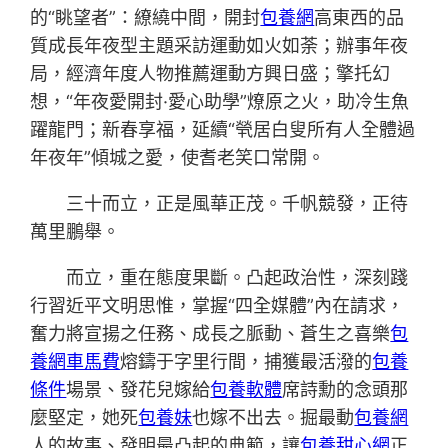
的“眺望者”：繚繞中間，開封
包養網
高東西的品
質成長年夜型主題采訪運動如火如荼；辦事年夜
局，經濟年度人物推薦運動方興日盛；擎托幻
想，“年夜愛開封·愛心助學”燎原之火，助冷生魚
躍龍門；新春享福，延續“煢居白叟所有人全體過
年夜年”傾城之愛，使耆老笑口常開。
三十而立，正是風華正茂。千帆競發，正待
萬里鵬舉。
而立，重在態度果斷。凸起政治性，深刻踐
行習近平文明思惟，掌握“四全媒體”內在請求，
奮力將宣揚之任務、成長之脈動、蒼生之喜樂
包
養網車馬費
熔鑄于字里行間，捕獲最活潑的
包養
條件
場景、發花兒嫁給
包養軟體
席詩勳的念頭那
麼堅定，她死
包養妹
也嫁不出去。掘最動
包養網
人的故事、發明最凸起的典範，讓
包養甜心網
正