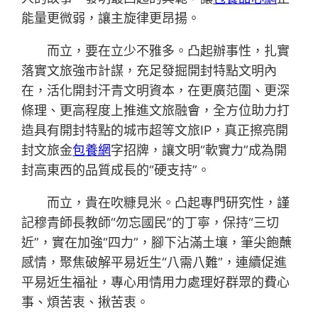
能量更微弱，讓主旋律更昂揚。
而立，要在立少不雅多。凸起辦事性，扎實
落實文旅強市計謀，充足發掘開封特點文明內
在，活化開封汗青文明資本，在更廣范圍、更深
條理、更高程度上推進文旅融會，全方位助力打
造具有開封特點的城市超等文旅IP，真正擦亮開
封文旅金
包養網
字招牌，讓文明“軟實力”成為開
封高東西的品質成長的“硬支持”。
而立，貴在吹糠見米。凸起專門研究性，謹
記穆青師長教師“勿忘國民”的丁寧，保持“三切
近”，實在加強“四力”，腳下沾滿土壤，筆尖飽蘸
感情，聚焦破解平易近生“八需八難”，連續促進
平易近生福祉，專心用情用力處理好群眾的費心
事、煩苦衷、揪苦衷。