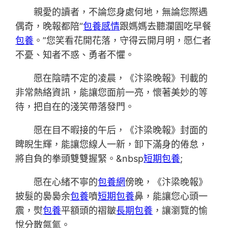
親愛的讀者，不論您身處何地，無論您際遇
偶奇，晚報都陪“
包養感情
跟媽媽去聽瀾園吃早餐
包養
。”您笑看花開花落，守得云開月明，愿仁者
不憂、知者不惑、勇者不懼。
愿在陰晴不定的凌晨，《汴梁晚報》刊載的
非常熱絡資訊，能讓您面前一亮，懷著美妙的等
待，把自在的淺笑帶落發門。
愿在目不暇接的午后，《汴梁晚報》封面的
睥睨生輝，能讓您線人一新，卸下滿身的倦怠，
將自負的拳頭雙雙握緊。&nbsp
短期包養
;
愿在心緒不寧的
包養網
傍晚，《汴梁晚報》
披髮的裊裊余
包養
噴
短期包養
鼻，能讓您心頭一
震，熨
包養
平額頭的褶皺
長期包養
，讓瀏覽的愉
悅分散氤氳。