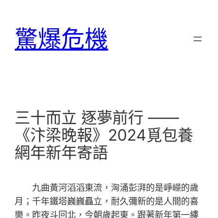
跳
至
驚爆危機
主
要
內
容
三十而立 逐夢前行 ​——
《汴梁晚報》2024覓包養
網年新年寄語
九曲黃河滔滔東流，洶涌彭湃的是崢嶸的歲
月；千年鐵塔巍巍矗立，耐久彌新的是人間的喜
樂。昨夜斗回北，今朝歲起東。跟著新年第一縷