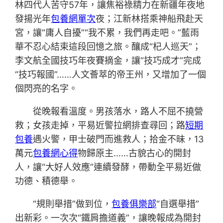
林四代人苦守57年，讓焦裕祿精力在新疆年夜地
發揚光年
包養網單次
夜；江新林搭乘神船飛赴天
宮，讓“庸人自擾”“我不累，我們再走吧。”藍雨
華不忍心結束這段回憶之旅。釀成“杞人巡天”；
李文航全國技巧年夜賽摘金，讓“技巧成才”完成
“技巧報國”……人文薈萃的帝王州，又增加了一個
個閃亮的名字。
從晚報看溫度。男孩落水，路人不屈不撓營
救；女孩走掉，平易近警拉網排查尋回；路
短期
包養
遇火警，甲士破門而進救人；拾金不昧，13
萬元
包養網心得
物歸原主……古貌古心的開封
人，讓“大好人效應”連續發酵，帶動全平易近做
功德、積德舉。
“規則舉措”做到位，
包養俱樂部
“自選舉措”
出新彩。一次次“鐵肩擔道義”，讓晚報成為開封