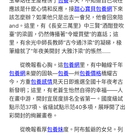
玉華站在主屋裡愣了
包養
半天，不知道自己現在
應該是什麼心情和反應，接
甜心寶貝包養網
下來
該怎麼辦？如果他只是出去一會兒，他會回來陪
and。這里，有《長安三萬里》中三賢“酒酣登吹
臺”的梁園，仍然傳播著“令嬡買壁”的嘉話；這
里，有余光中師長教師“古今通汴梁”的凝睇，椽
筆繪就了“年夜美開封 大雅汴梁”的悵然……
從晚報看心胸。這
包養網
里，有中軸線千年
包養網
未變的固執—
包養
—州
包養價格
橋耀古
今，方重
包養感情
見天日即進選全國十年夜考古
新發明；這里，有老蒼生怡然自得的幸福——人
在畫中游，開封宜居度排名全省第一。國度級試
點示范37項、省級試點示范40多項，展睜開了出
彩開封的絢麗畫卷。
從晚報看厚
包養妹
度。阿布藍爺的女兒。列