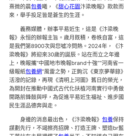
熹微的晨
包養
曦，《
甜心花園
汴梁晚報》款款而
來，舉手投足皆是蒼生的生涯。
義務媒體，辦事平易近生，這是《汴梁晚
報》永恒的辦報主旨。歲月既積，卷帙自富，這
是我們第8900次與您噓冷問熱。2024年，《汴
梁晚報》將迎來30歲的誕辰。站在而立之年邊
上，晚報攜“中國地市晚報brand十強”“河南省一
級報紙
包養網
”風雷之勢，正鉤沉《東京夢華錄》
活潑的記錄，再現《清明上河圖》舊日的榮光，
為開封在推動中國式古代化扶植河南實行中勇做
開路前鋒鼓與呼，為促進平易近生福祉、進步國
民生涯品德奔與走。
身邊的消息最出色，《汴梁晚報》
包養
保持
謀劃先行，不竭擦亮招牌、打造王牌、塑造br藍