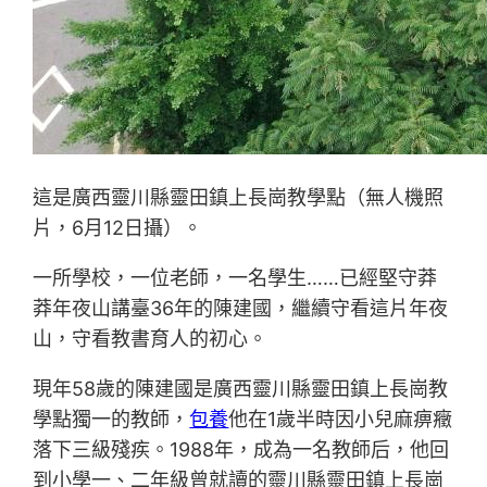
這是廣西靈川縣靈田鎮上長崗教學點（無人機照
片，6月12日攝）。
一所學校，一位老師，一名學生……已經堅守莽
莽年夜山講臺36年的陳建國，繼續守看這片年夜
山，守看教書育人的初心。
現年58歲的陳建國是廣西靈川縣靈田鎮上長崗教
學點獨一的教師，
包養
他在1歲半時因小兒麻痹癥
落下三級殘疾。1988年，成為一名教師后，他回
到小學一、二年級曾就讀的靈川縣靈田鎮上長崗