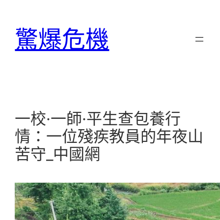
跳
至
驚爆危機
主
要
內
容
一校·一師·平生查包養行
情：一位殘疾教員的年夜山
苦守_中國網