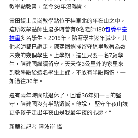
教學點教書，至今36年沒離開。
靈田鎮上長崗教學點位于桂東北的年夜山之中，
這所教學點師生最多時曾有9名老師180
包養平臺
推舉
多名學生。2015年，隨著學生逐年減少，其
他老師都已調走，陳建國選擇留守這里教著為數
未幾的幾個學生。上學期，這里只要一名7歲學
生，陳建國繼續留守，天天從3公里外的家里來
到教學點給這名學生上課，不敢有半點懶惰，一
如過往36年。
還有兩年時間就退休了，回看36年如一日的堅
守，陳建國沒有半點遺憾。他說，“堅守年夜山讓
更多孩子走出年夜山是我最年夜的心愿。”
新華社記者 陸波岸 攝