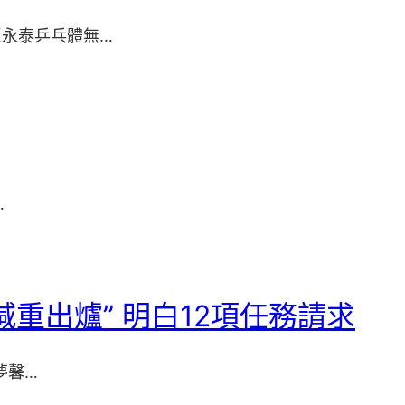
區永泰乒乓體無…
…
重出爐” 明白12項任務請求
夢馨…