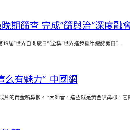
晚期篩查 完成“篩與治”深度融
是第19屆“世界自閉癥日”(全稱“世界進步孤單癥認識日”…
這么有魅力”_中國網
片的黃金噴鼻柳。 “大師看，這些就是黃金噴鼻柳，它