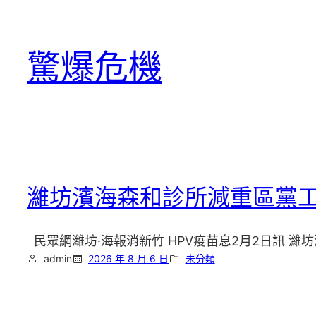
跳
至
驚爆危機
主
要
內
容
濰坊濱海森和診所減重區黨
民眾網濰坊·海報消新竹 HPV疫苗息2月2日訊 
admin
2026 年 8 月 6 日
未分類