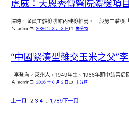
虎威：天恩秀傳醫院體檢項
這時，咖員工體檢啡館內健檢推薦。一般勞工體檢
admin
2026 年 8 月 3 日
未分類
“中國緊湊型雜交玉米之父”
李登海，萊州人，1949年生。1966年頭中結業后
admin
2026 年 8 月 2 日
未分類
上一頁
1
2
3
4
…
1,789
下一頁