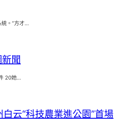
統。”方才…
網新聞
 20她…
州白云“科技農業進公園”首場