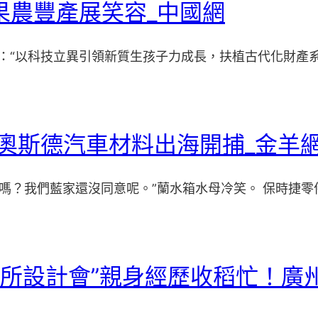
果農豐產展笑容_中國網
話：“以科技立異引領新質生孩子力成長，扶植古代化財產系
R奧斯德汽車材料出海開捕_金羊
嗎？我們藍家還沒同意呢。”蘭水箱水母冷笑。 保時捷零件
意診所設計會”親身經歷收稻忙！廣