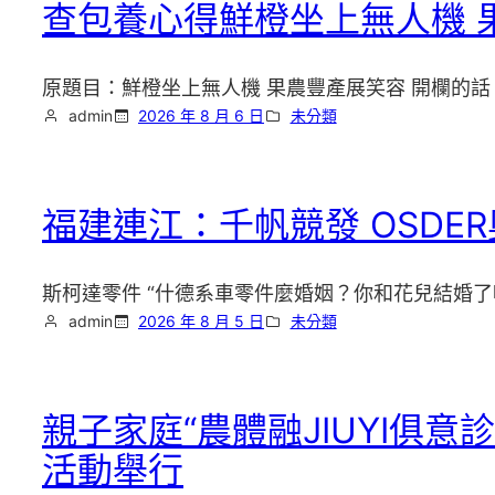
查包養心得鮮橙坐上無人機 
原題目：鮮橙坐上無人機 果農豐產展笑容 開欄的
admin
2026 年 8 月 6 日
未分類
福建連江：千帆競發 OSDE
斯柯達零件 “什德系車零件麼婚姻？你和花兒結婚了
admin
2026 年 8 月 5 日
未分類
親子家庭“農體融JIUYI俱
活動舉行