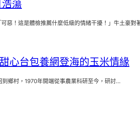
目浩蕩
「可惡！這是體檢推薦什麼低級的情緒干擾！」牛土豪對
李甜心台包養網登海的玉米情緣
回到鄉村，1970年開端從事農業科研至今，研討…