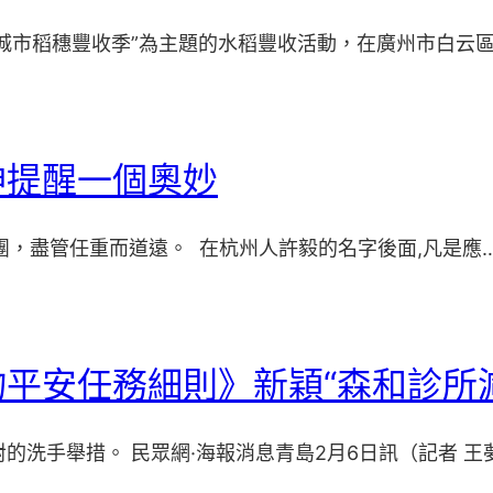
城市稻穗豐收季”為主題的水稻豐收活動，在廣州市白云
神提醒一個奧妙
團，盡管任重而道遠。 在杭州人許毅的名字後面,凡是應
平安任務細則》新穎“森和診所減
對的洗手舉措。 民眾網·海報消息青島2月6日訊（記者 王