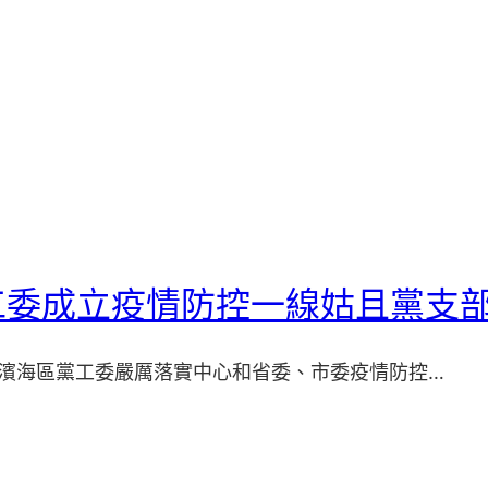
工委成立疫情防控一線姑且黨支
濰坊濱海區黨工委嚴厲落實中心和省委、市委疫情防控…