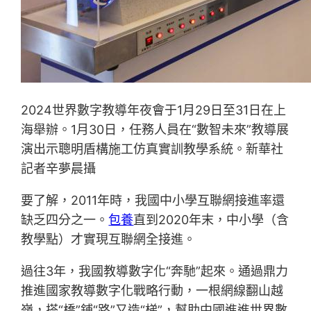
2024世界數字教導年夜會于1月29日至31日在上
海舉辦。1月30日，任務人員在“數智未來”教導展
演出示聰明盾構施工仿真實訓教學系統。新華社
記者辛夢晨攝
要了解，2011年時，我國中小學互聯網接進率還
缺乏四分之一。
包養
直到2020年末，中小學（含
教學點）才實現互聯網全接進。
過往3年，我國教導數字化“奔馳”起來。通過鼎力
推進國家教導數字化戰略行動，一根網線翻山越
嶺，搭“橋”鋪“路”又造“梯”，幫助中國進進世界數