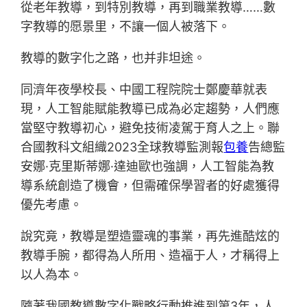
從老年教導，到特別教導，再到職業教導……數
字教導的愿景里，不讓一個人被落下。
教導的數字化之路，也并非坦途。
同濟年夜學校長、中國工程院院士鄭慶華就表
現，人工智能賦能教導已成為必定趨勢，人們應
當堅守教導初心，避免技術凌駕于育人之上。聯
合國教科文組織2023全球教導監測報
包養
告總監
安娜·克里斯蒂娜·達迪歐也強調，人工智能為教
導系統創造了機會，但需確保學習者的好處獲得
優先考慮。
說究竟，教導是塑造靈魂的事業，再先進酷炫的
教導手腕，都得為人所用、造福于人，才稱得上
以人為本。
隨著我國教導數字化戰略行動推進到第3年，人