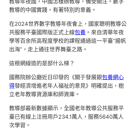
教導年夜國，中國怎樣辦教導，備受關注。數字
教導的中國實踐，有著特別的意義。
在2024世界數字教導年夜會上，國家聰明教導公
共服務平臺國際版正式上線
包養
。來自清華年夜
學等百余所高程度學校的課程通過這一平臺“揚帆
出海”，走上通往世界舞臺之路。
這根網線造的是部什么梯？
國務院辦公廳近日印發的《關于發展銀
包養網心
得
發經濟增進老年人福祉的意見》明確提出，樹
立老年教導資源庫和師資庫。
教導部最新數據顯示，全國老年教導公共服務平
臺已有線上注冊用戶234.1萬人，服務5640萬人
次學習。