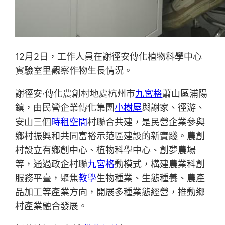
12月2日，工作人員在謝徑安傳化植物科學中心
實驗室里觀察作物生長情況。
謝徑安·傳化農創村地處杭州市
九宮格
蕭山區浦陽
鎮，由民營企業傳化集團
小樹屋
與謝家、徑游、
安山三個
時租空間
村聯合共建，是民營企業參與
鄉村振興和共同富裕示范區建設的新實踐。農創
村設立有鄉創中心、植物科學中心、創夢農場
等，通過政企村聯
九宮格
動模式，構建農業科創
服務平臺，聚焦
教學
生物種業、生態種養、農產
品加工等產業方向，開展多種業態經營，推動鄉
村產業融合發展。