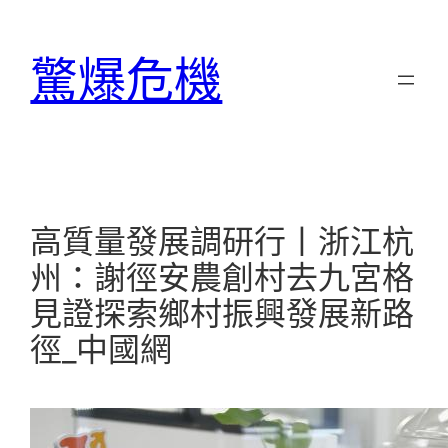
跳
至
驚爆危機
主
要
內
容
高質量發展調研行丨浙江杭
州：謝徑安農創村去九宮格
見證探索鄉村振興發展新路
徑_中國網