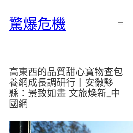
跳
至
驚爆危機
主
要
內
容
高東西的品質甜心寶物查包
養網成長調研行丨安徽黟
縣：景致如畫 文旅煥新_中
國網