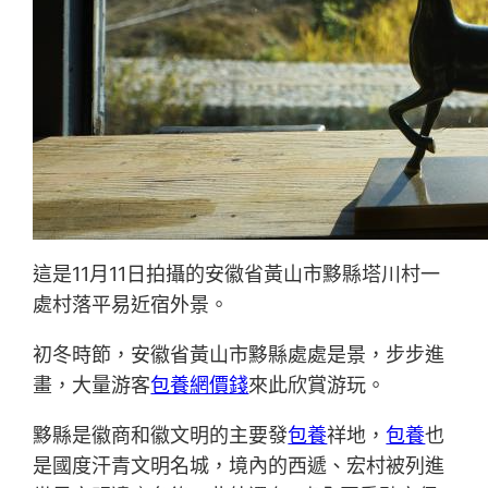
這是11月11日拍攝的安徽省黃山市黟縣塔川村一
處村落平易近宿外景。
初冬時節，安徽省黃山市黟縣處處是景，步步進
畫，大量游客
包養網價錢
來此欣賞游玩。
黟縣是徽商和徽文明的主要發
包養
祥地，
包養
也
是國度汗青文明名城，境內的西遞、宏村被列進