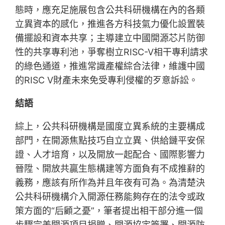
態時，應充足施展包含公共科研機構在內的各類
立異資本的感化，推進各方科技氣力優化設置裝
備擺設和資本共享；主導建立中國開源芯片防御
性的共享專利池，爭奪樹立RISC-Ⅴ相干專利請求
的綠色通道，推進常識產權綜合法律，維護中國
的RISC V財產未來免受專利侵權的歹意訴訟。
結語
綜上，公共科研機構是國度立異系統的主要構成
部門，在開源焦點技巧自立立異、供給鏈平安保
證、人才培育，以及開放一起配合、國際影響力
晉陞、開放共贏生態構建等方面負有不成推辭的
義務，應該有所作為并且年夜有可為。為清楚決
公共科研機構介入開源任務能夠存在的法令或政
策方面的“后顧之憂”，筆者提出相干部分進一個
步驟完美開源項目捐贈、開源協定簽署、開源防