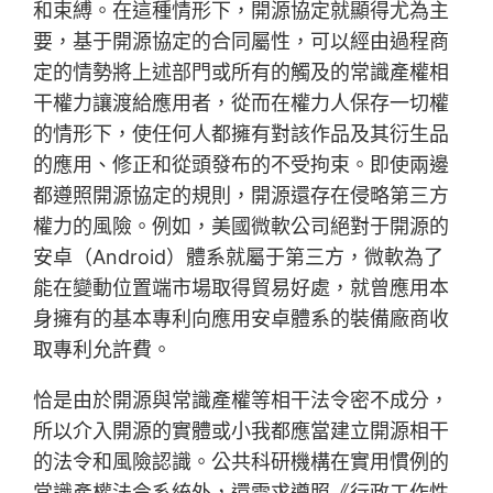
和束縛。在這種情形下，開源協定就顯得尤為主
要，基于開源協定的合同屬性，可以經由過程商
定的情勢將上述部門或所有的觸及的常識產權相
干權力讓渡給應用者，從而在權力人保存一切權
的情形下，使任何人都擁有對該作品及其衍生品
的應用、修正和從頭發布的不受拘束。即使兩邊
都遵照開源協定的規則，開源還存在侵略第三方
權力的風險。例如，美國微軟公司絕對于開源的
安卓（Android）體系就屬于第三方，微軟為了
能在變動位置端市場取得貿易好處，就曾應用本
身擁有的基本專利向應用安卓體系的裝備廠商收
取專利允許費。
恰是由於開源與常識產權等相干法令密不成分，
所以介入開源的實體或小我都應當建立開源相干
的法令和風險認識。公共科研機構在實用慣例的
常識產權法令系統外，還需求遵照《行政工作性