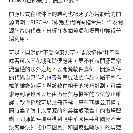
LLaMA也都采用了開源形式。
開源形式在軟件上的勝利也掀起了芯片範疇的開
源海潮，RISC-Ⅴ（即第五代精簡指令集）作為開
源芯片的代表，曾經在多個範疇和場景中獲得普
遍利用。
可是，開源的“不受拘束共享、開放協作”并不料
味著可以不花錢和隨便應用，更不代表開源是常
識產權的法外之地。以開源軟件為例，開源軟件
的代碼自己作為
包養
盤算機法式作品，屬于著作
權的維護范疇；與該軟件相干的技巧計劃，可請
求專利權也可以經由過程貿易機密的方法停止維
護；軟件稱號可以注冊商標，享有商標公用權；
同時為了防止以開源的名義構成現實上的市場壟
斷，開源軟件還會遭到《中華國民共和國反不合
法競爭法》《中華國民共和國反壟斷法》的規范