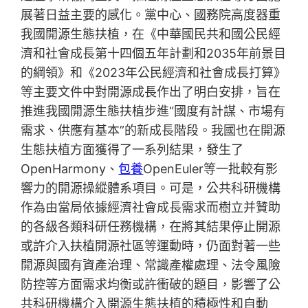
展著日益主要的感化。黨中心、國務院高度器重
我國開源生態扶植，在《中華國民共和國公民經
濟和社會成長第十四個五年計劃和2035年前景目
的綱領》和《2023年公民經濟和社會成長打算》
等主要文件中對開源成長作出了明白安排，旨在
推進我國開源生態扶植步進“國度有計謀、市場有
需求、供應有基本”的新成長階段。我國也在開源
生態扶植方面獲得了一系列結果，發生了
OpenHarmony、
包養
OpenEuler等一批較有影
響力的開源操縱體系項目。可是，公共科研機構
作為由當局依據經濟社會成長需求而樹立并贊助
的各級各類科研任務機構，在將其結果停止開源
或許介入扶植開源社區等運動時，仍面對著一些
開源與國有資產治理、常識產權處理、法令風險
防控等方面需求均衡或許衝破的題目，影響了公
共科研機構介入開源生態扶植的積極性和自動