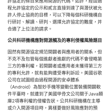
許協定的條目來應用開源的代碼。如許，經由過
程允許協定的公示和貳言直接到達了與潛伏被允
許人停止協商的目標，可以下降每個科研機構自
行研討、解讀、研判、選擇允許協定的難度，并
合適了上位法的請求。
公共科研機構應對開源觸及的專利侵權風險題目
固然有開源協定規范開闢者與應用者的關系，但
不克不及包管每個進獻者進獻的代碼不會侵略第
三方的專利權，若開闢者或應用者未獲得第三方
的專利允許，就有能夠遭受專利訴訟。美國谷歌
公司在試圖經由過程開源的安卓體系
（Android）為智妙手機等變動位置裝備開闢軟
件平臺時，就遭到了美國甲骨文公司關于Java類
庫2項專利權的侵權告狀。公共科研機構在主導
或介入開源項目時，異樣要做好風險應對的預