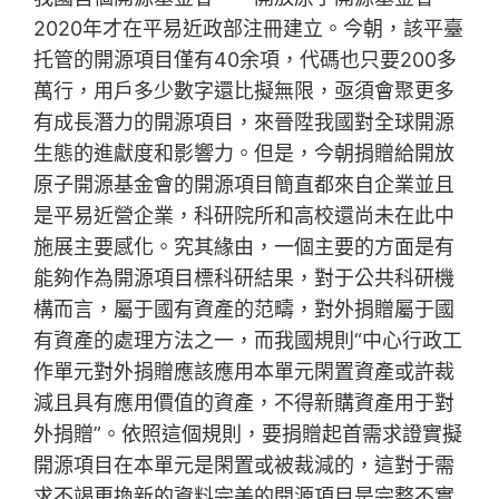
2020年才在平易近政部注冊建立。今朝，該平臺
托管的開源項目僅有40余項，代碼也只要200多
萬行，用戶多少數字還比擬無限，亟須會聚更多
有成長潛力的開源項目，來晉陞我國對全球開源
生態的進獻度和影響力。但是，今朝捐贈給開放
原子開源基金會的開源項目簡直都來自企業並且
是平易近營企業，科研院所和高校還尚未在此中
施展主要感化。究其緣由，一個主要的方面是有
能夠作為開源項目標科研結果，對于公共科研機
構而言，屬于國有資產的范疇，對外捐贈屬于國
有資產的處理方法之一，而我國規則“中心行政工
作單元對外捐贈應該應用本單元閑置資產或許裁
減且具有應用價值的資產，不得新購資產用于對
外捐贈”。依照這個規則，要捐贈起首需求證實擬
開源項目在本單元是閑置或被裁減的，這對于需
求不竭更換新的資料完美的開源項目是完整不實