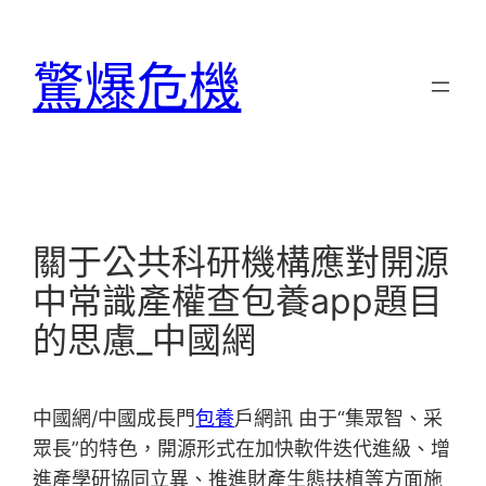
跳
至
驚爆危機
主
要
內
容
關于公共科研機構應對開源
中常識產權查包養app題目
的思慮_中國網
中國網/中國成長門
包養
戶網訊 由于“集眾智、采
眾長”的特色，開源形式在加快軟件迭代進級、增
進產學研協同立異、推進財產生態扶植等方面施