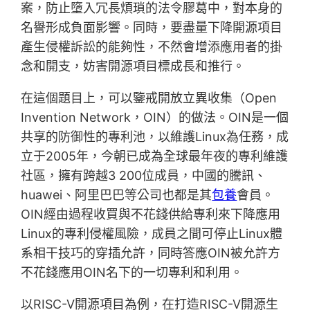
案，防止墮入冗長煩瑣的法令膠葛中，對本身的
名譽形成負面影響。同時，要盡量下降開源項目
產生侵權訴訟的能夠性，不然會增添應用者的掛
念和開支，妨害開源項目標成長和推行。
在這個題目上，可以鑒戒開放立異收集（Open
Invention Network，OIN）的做法。OIN是一個
共享的防御性的專利池，以維護Linux為任務，成
立于2005年，今朝已成為全球最年夜的專利維護
社區，擁有跨越3 200位成員，中國的騰訊、
huawei、阿里巴巴等公司也都是其
包養
會員。
OIN經由過程收買與不花錢供給專利來下降應用
Linux的專利侵權風險，成員之間可停止Linux體
系相干技巧的穿插允許，同時答應OIN被允許方
不花錢應用OIN名下的一切專利和利用。
以RISC-Ⅴ開源項目為例，在打造RISC-Ⅴ開源生