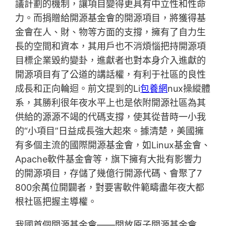
議計劃的機制，讓項目變得更具有中立性和性命
力。而捐贈給開源基金會的開源項目，將獲得基
金會在人、財、物等方面的支撐，擁有了自力生
長的空間和資本，其用戶也不消煩惱把持開源項
目標企業毀約變卦，進獻者也對本身介入進獻的
開源項目有了公道的講話權，有利于社區的良性
成長和正向輪迴。前文提到的Li
包養網
nux操縱體
系，其勝利很年夜水平上也是依附開源社區為其
供給的源源不竭的代碼支撐，使其從昔時一小我
的“小項目”日益成長強大起來。據清楚，美國擁
有多個主流的國際開源基金會，如Linux基金會、
Apache軟件基金會等，旗下擁有大批有影響力
的開源項目，存儲了幾億行開源代碼、會聚了7
800余萬位開闢者，對要害軟件範疇盡年夜大都
根社區把握主導權。
我國首個開源基金會——開放原子開源基金會