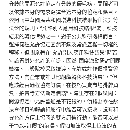
分歧的開源允許協定有分歧的優毛病，開闢者可
以依據本身的需求選擇合適本身的協定和條目。
依照《中華國民共和國增進科技結果轉化法》等
法令的規則，“允許別人應用科技結果”屬于科技
結果的轉化情勢之一，對于公共科研機構而言，
選擇何種允許協定固然不觸及常識產權一切權的
轉移，但關系著在“允許別人應用科技結果”時若
何設置對外允許的前提。固然“國度激勵研討開闢
機構、高級院校采取讓渡、允許或許作價投資等
方法，向企業或許其他組織轉移科技結果”，“但
應該經由過程協定訂價、在技巧買賣市場掛牌買
賣、拍賣等方法斷定價錢”。這里存在2個疑問：
開源協定中允許普通是不花錢的，價錢為零在該
法令條目的解讀和履行中能否可以接收；沒有和
被允許方停止協商的雙方訂價行動，能否可以屬
于“協定訂價”的范疇。假如無法取得上位法的支