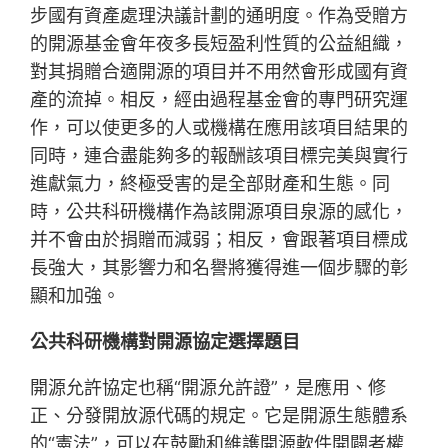
步國有資產處理決議計劃的通明度。作為受贈方
的開源基金會年夜多長短盈利性質的公益組織，
對其捐贈合適開源的項目并不用然會形成國有資
產的流掉。相反，經由過程基金會的專門研究運
作，可以使更多的人或機構在應用該項目結果的
同時，連合盡能夠多的報酬該項目標完美與實行
進獻氣力，終極受害的是全部財產和生態。同
時，公共科研機構作為該開源項目泉源的感化，
并不會由於捐贈而減弱；相反，會跟著項目標成
長強大，其影響力和名譽將獲得進一個步驟的彰
顯和加強。
公共科研機構對開源協定選擇題目
開源允許協定也稱“開源允許證”，是應用、修
正、分發開放源代碼的規定。它是開源生態體系
的“憲法”，可以在鼓勵和維護開源軟件開闢者權