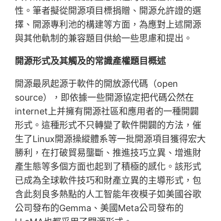
性。筆者擬從開源項目標捐贈、開源允許證的選
擇、開源專利池的構建等方面，為應對上述開源
與其他軌制的兼容題目供給一些思慮和提出。
開源形式及其觸及的常識產權題目概述
開源最夙起源于軟件的開放源代碼（open
source），即依據一些開源協定把代碼公然在
internet上并擁有開源社區和應用者的一種開闢
形式。這種形式不只轉變了軟件開闢的方法，催
生了Linux開源操縱體系等一批開源項目獲得宏大
勝利，在打破貿易壟斷、推進技巧立異、增進財
產生態等多個方面也起到了積極的感化。該形式
已成為全球軟件技巧和財產立異的主導形式，包
含此刻良多熱點的人工智能年夜模子如美國谷歌
公司發布的Gemma、美國Meta公司發布的