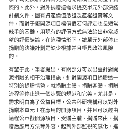
際的。此外，對外捐贈還需求提交單元外部決議
計劃文件、國有資產價值憑證及產權證實等文
件，而對于擬開源項目標價值若何評定也長短常
辣手的困難，用現有的評價方式無法給出非常威
望的評價結論。在這種情形下，讓單元外部停止
捐贈的決議計劃是缺少根據并且極具政策風險
的。
有鑒于此，筆者提出，有關部分可以出臺針對開
源捐贈的相干治理措施，針對開源項目捐贈這一
特別的捐贈情勢，就捐贈主體、捐贈客體、捐贈
流程等停止進一個步驟的規范和完美。尤其是，
需求明白為了公益目標，公共科研機構可以對外
捐贈本單元正在應用的開源項目，并且可以經由
過程公示擬開源項目、受贈主體、捐贈來由、捐
贈后應用方法等外容，起到外部監視的感化，進