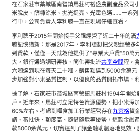
在石家莊市藁城區南營鎮馬莊村裕盛農副產品公司
米脫皮、篩糠涼米、拋光提亮、光電色選……一系
行中，公司負責人李利聰一直在現場仔細查看。
李利聰于2015年開始接手父親經營了近二十年的滿
聰記憶猶新：那是2017年，李利聰想把父親經營
到貸款，僅僅一天就為他提供了“專業大戶貸”50萬
大，銀行通過調研審核、簡化審批流
共享空間
程，
六噸達到現在每天二十噸，銷售額達到5000余萬
步加強對小米品質控制，以優良的品質開拓市場，
據了解，石家莊市藁城區南營鎮馬莊村1994年開
戶。近年來，馬莊村立足特色資源優勢，把小米深加
60%左右。考慮到糧食加工行業經營存在
九宮格
資
請、審批快、額度高、隨借隨還等優勢，這款金融
款5000余萬元，切實達到了讓金融助農落地見效，