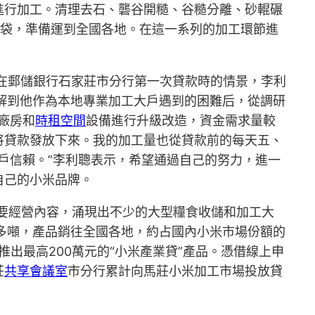
進行加工。清理去石、礱谷開糙、谷糙分離、砂輥碾
封袋，準備運到全國各地。在這一系列的加工環節進
在郵儲銀行石家莊市分行第一次貸款時的情景，李利
了解到他作為本地專業加工大戶遇到的困難后，從調研
廠房和
時租空間
設備進行升級改造，資金需求量較
就將貸款發放下來。我的加工量也從貸款前的每天五、
戶信賴。”李利聰表示，希望通過自己的努力，進一
自己的小米品牌。
主要經營內容，涌現出不少的大型糧食收儲和加工大
多噸，產品銷往全國各地，約占國內小米市場份額的
推出最高200萬元的“小米產業貸”產品。憑借線上申
莊
共享會議室
市分行累計向馬莊小米加工市場投放貸