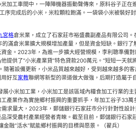
小米加工車間中，一陣陣機器振動聲傳來，原料谷子正在
列工序完成后的小米，米粒顆粒飽滿。一袋袋小米被裝好
九宮格
倉米業，成立了石家莊市裕盛農副產品有限公司。
多年的滿倉米業擴大規模增加產量，但是資金短缺。銀行
元資金。2023年，為進一步擴大經營規模，李利聰準備對
為他提供了“小米產業貸”特色貸款200萬元。“短短一天
元。隨著設備更新，小米品質越來越好，受到越來越多的客
利用好互
家教
聯網等新型的渠道做大做強，后期打造屬于
始發展小米加工業，小米加工是該區域內糧食加工行業的
工產業作為實施鄉村振興的重要抓手，年加工谷子33萬
金需求量大，2023年，郵儲銀行石家莊市分行針對性設計
產品深受農村產業經營者青睞。截至目前，郵儲銀行石家
讓金融“活水”賦能鄉村振興的目標與愿景。（翟兵）