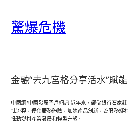
跳
至
驚爆危機
主
要
內
容
金融“去九宮格分享活水”賦
中國網/中國發展門戶網訊 近年來，郵儲銀行石家莊
批流程，優化服務體驗，加速產品創新，為服務鄉村
推動鄉村產業發展和轉型升級。