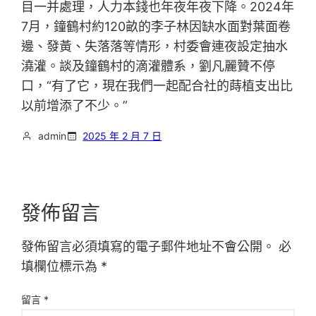
目一并處理，人力本錢也年夜年夜下降。2024年
7月，鐘鶴村約120畝的李子林因缺水面對葉面卷
邊、發黃、失落落等情形，村委會連夜設定抽水
澆灌。談及鐘鶴村的滴灌體系，劉凡麗贊不停
口，“有了它，現在我們一起配合社的蒔植支出比
以前增添了不少。”
admin
2025 年 2 月 7 日
發佈留言
發佈留言必須填寫的電子郵件地址不會公開。
必
填欄位標示為
*
留言
*