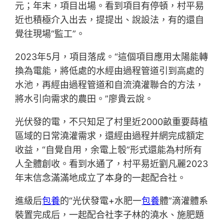
元；年末，項目出場。看到項目有停頓，村平易
近也積極介入出去，提提出、說設法，有的還自
覺往現場“監工”。
2023年5月，項目落成。“這個項目應用太陽能轉
換為電能，將低處的水經由過程管道引到高處的
水池，再經由過程管道和自流澆灌聯合的方法，
將水引向需求的農田。”廖貴云說。
光伏發的電，不只知足了村里近2000畝重要蒔植
區域的日常澆灌需求，還經由過程并網完成額定
收益，“自覺自用，余電上彀”形式還能為村所有
人全體創收。看到水通了，村平易近劉凡麗2023
年末信念滿滿地成立了本身的一起配合社。
進級后
包養
的“光伏發電+水肥一
包養
體”滴灌體系
裝置完成后，一起配合社李子林的澆水、施肥題