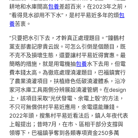
耕地和水庫間高
包養
差超百米，在2023年之前，
“看得見水卻用不下水”，是村平易近多年的煩
包
養
苦衷。
“只要把水引下去，才幹真正處理題目。”鐘鶴村
黨支部書記廖貴云說。可怎么引倒是個題目，既
不克不及損壞生態，還要讓村平易近得實惠。最
簡略的措施，就是用電機抽
包養
水下去用，但電
費本錢太高。為徹底處理澆灌題目，巴福鎮實行
了農業澆灌項目，扶植綠色低碳澆灌體系，沿冷
家河水庫工具兩側分辨展設澆灌管網。在design
上，該項目采取“光伏發電、余電上彀”的方法，
不只可無償供村平易近應用，余電還能賺錢。
2022年頭，搜集村平易近看法后，鎮人年夜代表
上報提出；昔時7月，在市、區相干部分支撐與
領導下，巴福鎮爭奪到各類專項資金250多萬