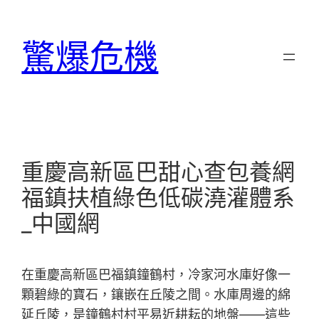
跳
至
驚爆危機
主
要
內
容
重慶高新區巴甜心查包養網
福鎮扶植綠色低碳澆灌體系
_中國網
在重慶高新區巴福鎮鐘鶴村，冷家河水庫好像一
顆碧綠的寶石，鑲嵌在丘陵之間。水庫周邊的綿
延丘陵，是鐘鶴村村平易近耕耘的地盤——這些