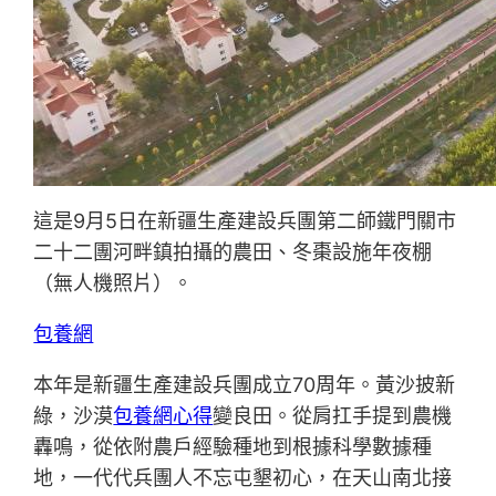
這是9月5日在新疆生產建設兵團第二師鐵門關市
二十二團河畔鎮拍攝的農田、冬棗設施年夜棚
（無人機照片）。
包養網
本年是新疆生產建設兵團成立70周年。黃沙披新
綠，沙漠
包養網心得
變良田。從肩扛手提到農機
轟鳴，從依附農戶經驗種地到根據科學數據種
地，一代代兵團人不忘屯墾初心，在天山南北接