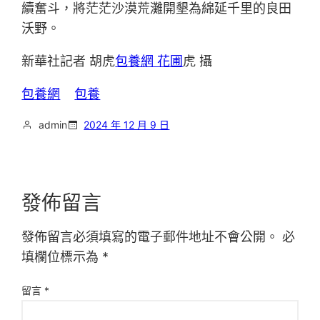
續奮斗，將茫茫沙漠荒灘開墾為綿延千里的良田
沃野。
新華社記者 胡虎
包養網 花圃
虎 攝
包養網
包養
admin
2024 年 12 月 9 日
發佈留言
發佈留言必須填寫的電子郵件地址不會公開。
必
填欄位標示為
*
留言
*