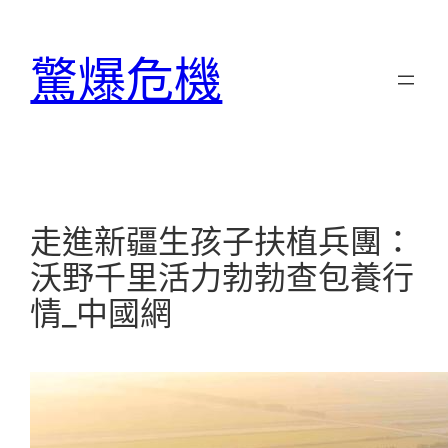
跳
至
驚爆危機
主
要
內
容
走進新疆生孩子扶植兵團：
沃野千里活力勃勃查包養行
情_中國網