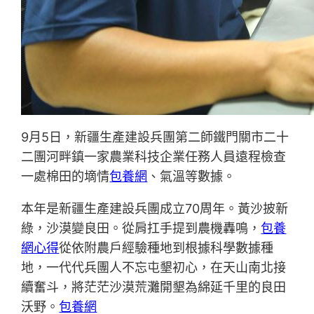
9月5日，新疆生產建設兵團第二師鐵門關市二十
二團河畔鎮一家農業科技企業任務人員遠程檢查
一處棉田的墑情
包養網
、氣溫等數據。
本年是新疆生產建設兵團成立70周年。黃沙披新
綠，沙漠變良田。從肩扛手提到農機轟鳴，
包養
網心得
從依附農戶經驗種地到根據科學數據種
地，一代代兵團人不忘屯墾初心，在天山南北接
續奮斗，將茫茫沙漠荒灘開墾為綿延千里的良田
沃野。
包養網