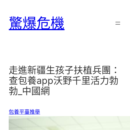
跳
至
驚爆危機
主
要
內
容
走進新疆生孩子扶植兵團：
查包養app沃野千里活力勃
勃_中國網
包養平臺推舉