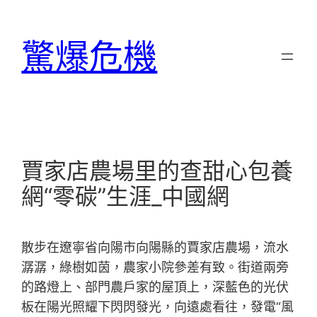
跳
至
驚爆危機
主
要
內
容
賈家店農場里的查甜心包養
網“零碳”生涯_中國網
散步在遼寧省向陽市向陽縣的賈家店農場，流水
潺潺，綠樹如茵，農家小院參差有致。街道兩旁
的路燈上、部門農戶家的屋頂上，深藍色的光伏
板在陽光照耀下閃閃發光，向遠處看往，發電“風