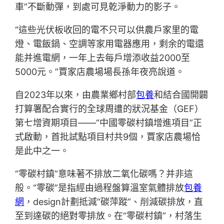
車”不斷動彈，到處可見乾淨動力的影子。
“這些光伏板收回的電不只可以供農戶家里的電
燈、電飯鍋、空調等家用電器應用，剩余的電還
能并進電網，一年上去每戶增添收益2000至
5000元。”賈家店農場場長孫年夜亮說道。
自2023年以來，由農業鄉村部
包養
和結合國開闢
打算署配合實行的全球周遭的狀況基金（GEF）
第七增資期項目——“中國零碳村鎮增進項目”正
式啟動，首批試點項目村共9個，賈家店農場恰
是此中之一。
“零碳村鎮”意味著不排放二氧化碳嗎？并非這
般。“零碳”是指經由過程盤算溫室氣體排放
包養
網
，design計劃抵減“碳萍蹤”、削減碳排放，直
至到達碳的絕對零排放。在“零碳村鎮”，村落生