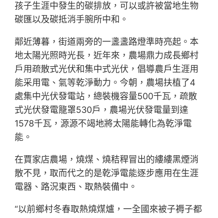
孩子生涯中發生的碳排放，可以或許被當地生物
碳匯以及碳抵消手腕所中和。
鄰近薄暮，街道兩旁的一盞盞路燈準時亮起。本
地太陽光照時光長，近年來，農場鼎力成長鄉村
戶用疏散式光伏和集中式光伏，倡導農戶生涯用
能采用電、氣等乾淨動力。今朝，農場扶植了4
處集中光伏發電站，總裝機容量500千瓦，疏散
式光伏發電籠罩530戶，農場光伏發電量到達
1578千瓦，源源不竭地將太陽能轉化為乾淨電
能。
在賈家店農場，燒煤、燒秸稈冒出的縷縷黑煙消
散不見，取而代之的是乾淨電能逐步應用在生涯
電器、路況東西、取熱裝備中。
“以前鄉村冬春取熱燒煤爐，一全國來被子褥子都