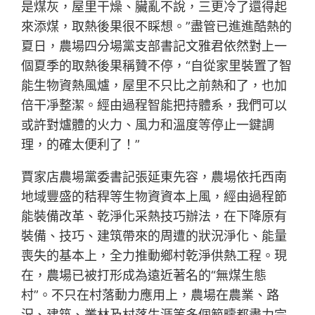
是煤灰，屋里干燥、臟亂不說，三更冷了還得起
來添煤，取熱後果很不睬想。”盡管已進進酷熱的
夏日，農場四分場黨支部書記文雅君依然對上一
個夏季的取熱後果稱贊不停，“自從家里裝置了智
能生物資熱風爐，屋里不只比之前熱和了，也加
倍干凈整潔。經由過程智能把持體系，我們可以
或許對爐體的火力、風力和溫度等停止一鍵調
理，的確太便利了！”
賈家店農場黨委書記張延東先容，農場依托西南
地域豐盛的秸稈等生物資資本上風，經由過程節
能裝備改革、乾淨化采熱技巧辦法，在下降原有
裝備、技巧、建筑帶來的周遭的狀況淨化、能量
喪失的基本上，全力推動鄉村乾淨供熱工程。現
在，農場已被打形成為遠近著名的“無煤生態
村”。不只在村落動力應用上，農場在農業、路
況、建筑、叢林及村落生涯等多個範疇都盡力完