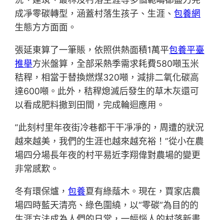
成凈零碳轉型，涵蓋村落生孩子、生涯、
包養網
生態方方面面。
張延東算了一筆賬，依照供熱面積1萬平
包養平臺
推舉
方米盤算，全部采熱季需求耗費580噸玉米
秸稈，相當于替換燃煤320噸，減排二氧化碳高
達600噸。此外，秸稈熄滅后發生的草木灰還可
以看成肥料撒到田間，完成輪迴應用。
“此刻村里年夜街冷巷都干干凈凈的，周遭的狀況
越來越美，我們的生涯也越來越充裕！”從小在農
場四分場長年夜的村平易近李翔偉對農場的變更
非常感歎。
冬有環保爐，
包養
夏有綠蔭木。現在，賈家店農
場四時藍天清亮、綠色圍繞，以“零碳”為目的的
生涯方法成為人們的日常，一幅惱人的村落新畫