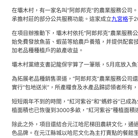
在壩木村，有一家名叫“阿郎邦克”的農業服務公司
承擔村莊的部分公共服務功能。這家成立
九宮格
于
在項目辦推動下，壩木村依托“阿郎邦克”農業服務公
始免費發放魚苗、蝦苗等給農戶養殖，并提供配套
加老品種種植戶的畝產收益。
壩木村黨總支書記龍保宇算了一筆賬，5月底放入魚
為拓展老品種銷售渠道，“阿郎邦克”農業服務公司
實行“包地送米”，所產糧食及水產品歸認領者所有，
短短兩年不到的時間，“紅河紫谷”和“螞蚱谷”已成為
植面積也已恢復到3000多畝，“紅河紫谷”種植面積
除此之外，項目還結合元江哈尼梯田農耕文化，通過
色品牌。在元江縣城以哈尼文化為主打賣點的餐館里