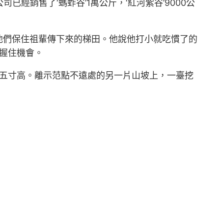
經銷售了‘螞蚱谷’1萬公斤，‘紅河紫谷’9000公
他們保住祖輩傳下來的梯田。他說他打小就吃慣了的
把握住機會。
四五寸高。離示范點不遠處的另一片山坡上，一臺挖