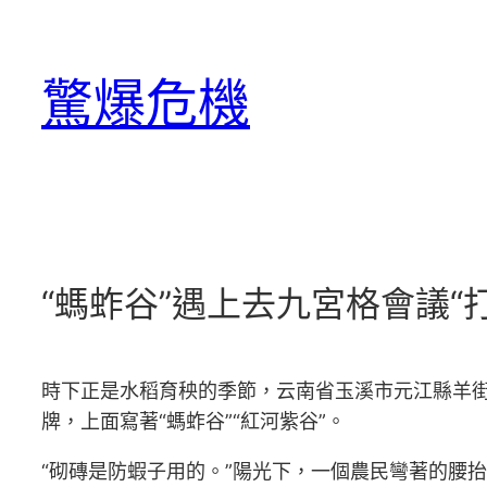
跳
至
驚爆危機
主
要
內
容
“螞蚱谷”遇上去九宮格會議“
時下正是水稻育秧的季節，云南省玉溪市元江縣羊
牌，上面寫著“螞蚱谷”“紅河紫谷”。
“砌磚是防蝦子用的。”陽光下，一個農民彎著的腰