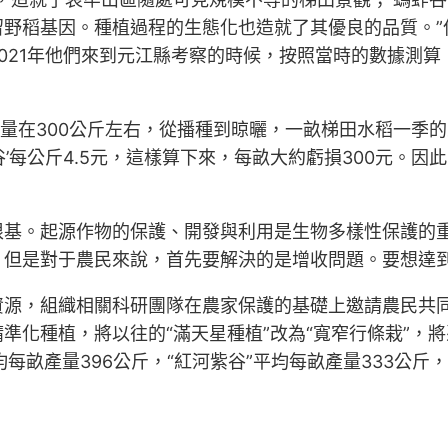
留野稻基因。種植過程的生態化也造就了其優良的品質。”
21年他們來到元江縣考察的時候，按照當時的數據測算，
產量在300公斤左右，從播種到晾曬，一畝梯田水稻一季的
紫谷’每公斤4.5元，這樣算下來，每畝大約虧損300元。
根基。起源作物的保護、開發與利用是生物多樣性保護的
。但是對于農民來說，首先要解決的是增收問題。要想達
源，組織相關科研團隊在農家保護的基礎上邀請農民共同參
準化種植，將以往的“滿天星種植”改為“寬窄行條栽”，將
均每畝產量396公斤，“紅河紫谷”平均每畝產量333公斤