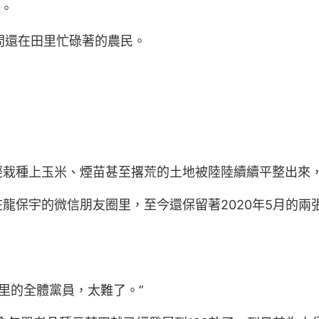
”。
問還在田里忙碌著的農民。
經栽種上玉米、煙苗甚至撂荒的土地被陸陸續續平整出來
龍保宇的微信朋友圈里，至今還保留著2020年5月的兩
村里的全體黨員，太難了。”