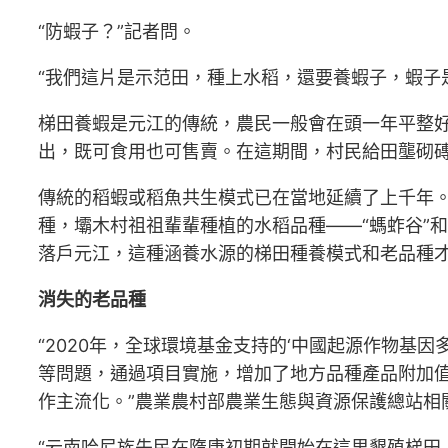
“防蝦子？”記者問。
“我們這片是示范田，種上水稻，還要養蝦子，蝦子
梯田養蝦是元江的傳統，農民一般會在頭一年平整
出，既可食用也可售賣。在這期間，村民給田壟砌
傳統的稻蝦或稻魚共生模式已在當地延續了上千年
種，壩木村祖祖輩輩種植的水稻品種——“螞蚱谷”
落戶元江，這種涵養水源的梯田種養模式和老品種
消失的老品種
“2020年，全球環境基金支持的‘中國起源作物基
等問題，通過項目實施，增加了地方品種產品附加
作主流化。”農業農村部農業生態與資源保護總站相
“云南哈尼族先民在隋唐初期就開始在這里墾殖梯田，