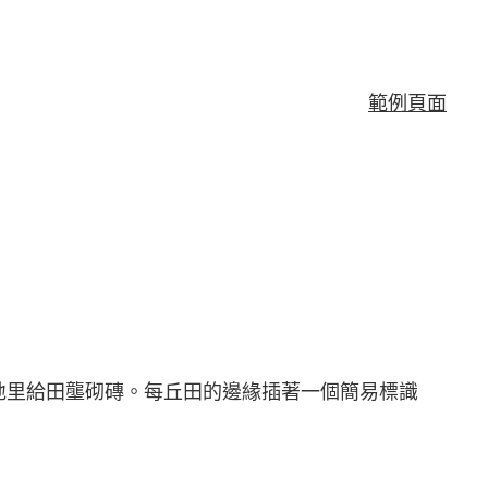
範例頁面
地里給田壟砌磚。每丘田的邊緣插著一個簡易標識