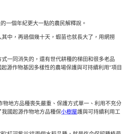
邊的一個年紀更大一點的農民解釋說。
入其中，再過個幾十天，蝦苗也就長大了，用網撈
方式一同消失的，還有世代耕種的梯田和很多老品
國起源作物基因多樣性的農場保護與可持續利用”項目
國作物地方品種喪失嚴重、保護方式單一、利用不充分
了我國起源作物地方品種保
小樹屋
護與可持續利用工
和‘紅河紫谷’這兩個水稻品種，就是迄今保留種植最