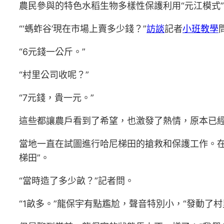
農民參與的特色水稻生物多樣性保護利用“元江模式
“‘螞蚱谷’現在市場上賣多少錢？”
訪談
記者
小班教學
“6元錢一公斤。”
“村里公司收呢？”
“7元錢，貴一元。”
這些都讓農戶看到了希望，也激發了熱情，原本已
當地一直在試圖進行哈尼梯田的搶救和保護工作。在
梯田”。
“當時造了多少畝？”記者問。
“1畝多。”龍保宇有點尷尬，聲音特別小，“發動了