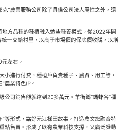
邦克”農業服務公司除了具備公司法人屬性之外，還
將地方品種的種植融入這些種養模式。從2022年開
谷統一交給村里，以高于市場價的保底價收購，以增
0元左右。
塊大小進行付費，種植戶負責種子、農資、用工等，
”農業特色IP。
村級公司銷售額就達到20多萬元。羊街鄉“螞蚱谷”種
年”等形式，講好元江梯田故事，打造農文旅融合特
品重點售賣。形成了既有農業科技支撐，又廣泛發動