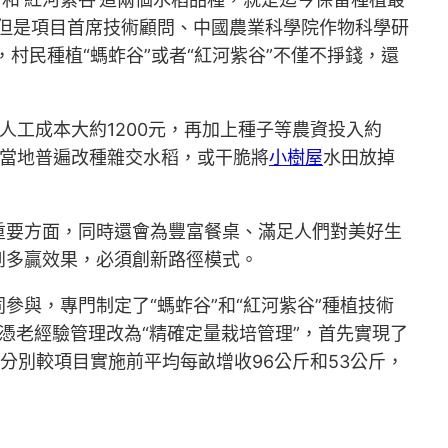
但是項目首席技術顧問、中國農業科學院作物科學研
村民種植“螞蚱谷”或者“紅河紫谷”不僅不掙錢，還
人工成本大約1200元，再加上種子等農資投入約
因此當地普遍改種雜交水稻，或干脆將
小樹屋
水田放掉
重要方面，同時還會為豐富餐桌、滿足人們對美好生
到多贏效果，必須創新路徑模式。
與，專門制定了“螞蚱谷”和“紅河紫谷”種植技術
憑老經驗管理改為“精確定量栽培管理”，首先實現了
，分別較項目實施前平均每畝增收96公斤和53公斤，