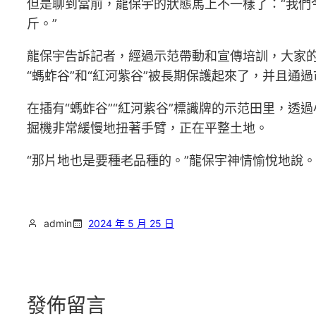
但是聊到當前，龍保宇的狀態馬上不一樣了：“我們今年
斤。”
龍保宇告訴記者，經過示范帶動和宣傳培訓，大家
“螞蚱谷”和“紅河紫谷”被長期保護起來了，并且
在插有“螞蚱谷”“紅河紫谷”標識牌的示范田里，
掘機非常緩慢地扭著手臂，正在平整土地。
“那片地也是要種老品種的。”龍保宇神情愉悅地說。
admin
2024 年 5 月 25 日
發佈留言