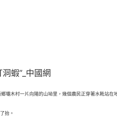
打洞蝦”_中國網
街鄉壩木村一片向陽的山坳里，幾個農民正穿著水靴站在
抬了抬。