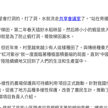
是會打洞的，打了洞，水就流走
共享會議室
了。”站在旁
好梯田，第二年春天插好水稻秧苗，然后將小小的蝦苗放
磚就是為了防止蝦打洞，導致梯田漏水。
。但近年來，村里越來越少有人這樣種田了。與傳統種養
和“紅河紫谷”就一度面臨著種植面積萎縮的局面。直到“中
才陸陸續續地又回到了人們的生活和生產當中。
因多樣性的農場保護與可持續利用’項目正式啟動。針對我
值，促進了地方品種多樣性保護，改善了農民生計，推動
關項目負責人介紹。
造就了哀牢山區隨處可見規模不等的梯田景觀；‘螞蚱谷’