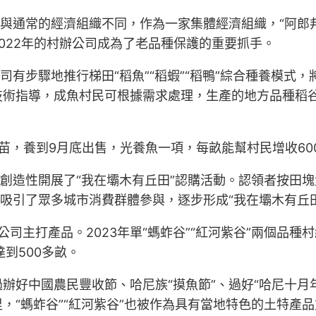
。與通常的經濟組織不同，作為一家集體經濟組織，“阿郎
2022年的村辦公司成為了老品種保護的重要抓手。
司有步驟地推行梯田“稻魚”“稻蝦”“稻鴨”綜合種養模式，
技術指導，成魚村民可根據需求處理，生產的地方品種稻
苗，養到9月底出售，光養魚一項，每畝能幫村民增收60
還創造性開展了“我在壩木有丘田”認購活動。認領者按田
吸引了眾多城市消費群體參與，逐步形成“我在壩木有丘田
公司主打產品。2023年單“螞蚱谷”“紅河紫谷”兩個品種
達到500多畝。
辦好中國農民豐收節、哈尼族“摸魚節”、過好“哈尼十月
，“螞蚱谷”“紅河紫谷”也被作為具有當地特色的土特產