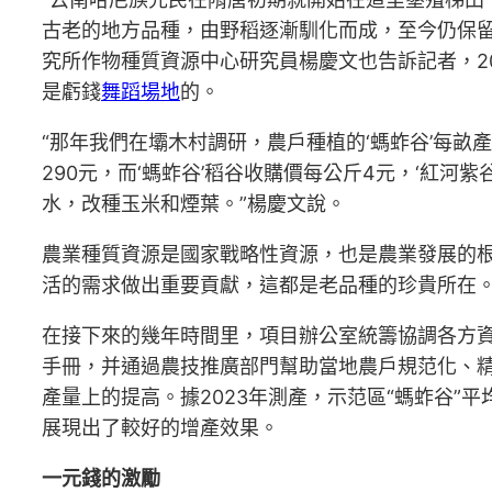
古老的地方品種，由野稻逐漸馴化而成，至今仍保
究所作物種質資源中心研究員楊慶文也告訴記者，20
是虧錢
舞蹈場地
的。
“那年我們在壩木村調研，農戶種植的‘螞蚱谷’每畝
290元，而‘螞蚱谷’稻谷收購價每公斤4元，‘紅河
水，改種玉米和煙葉。”楊慶文說。
農業種質資源是國家戰略性資源，也是農業發展的
活的需求做出重要貢獻，這都是老品種的珍貴所在
在接下來的幾年時間里，項目辦公室統籌協調各方資
手冊，并通過農技推廣部門幫助當地農戶規范化、精
產量上的提高。據2023年測產，示范區“螞蚱谷”平
展現出了較好的增產效果。
一元錢的激勵