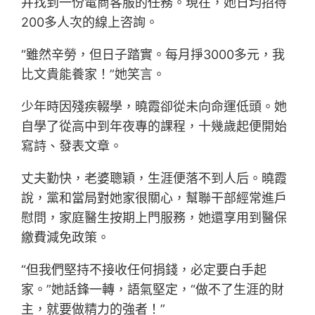
并找到一份電商客服的任務。現在，她日均招待
200多人次的線上咨詢。
“雖然辛勞，但日子踏實。每月掙3000多元，我
比文貴能養家！”她笑言。
少年時因殘疾輟學，曉霞卻從未向命運低頭。她
自學了從高中到年夜專的課程，十幾歲起便開始
寫詩、發表文章。
丈夫勤快，老婆聰穎，生涯便落不到人后。曉霞
說，黨和當局對她家很關心，幫聯干部經常進戶
慰問，家庭醫生按期上門服務，她還享用到醫保
繳費減免政策。
“但我們堅持不接收任何捐錢，必定要白手起
家。”她話鋒一轉，語氣堅定，“做不了生涯的財
主，就要做精力的強者！”