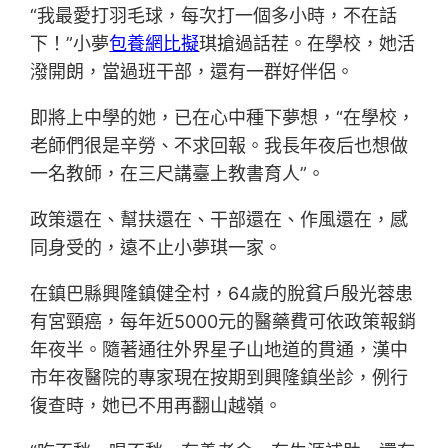
“我最愛打羽毛球，每次打一個多小時，不在話
下！”小夢
包養網比擬
琪搶過話茬。在學校，她活
潑開朗，當過班干部，還有一群好伴侶。
即將上中學的她，已在心中種下夢想，“在學校，
老師們很是辛勞、不求回報。我長年夜后也想做
一名教師，在三尺講臺上教書育人”。
政策還在、幫扶還在、干部還在、作風還在，感
同身受的，遠不止小夢琪一家。
在鎮巴縣興隆鎮健全村，64歲的脫貧戶殷光蓉患
有宮頸癌，每年近5000元的醫藥費可依政策報銷
年夜半。隨著通往外界星子山地道的貫通，漢中
市年夜醫院的專家現在按期到興隆鎮坐診，例行
復查時，她已不用再翻山越嶺。