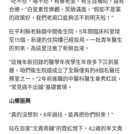
“吃不愁、喝不愁，有養老金、有生涯補助，還有
合療。”白叟素性樂觀，笑臉滿面，“假如不是黨
的政策好，我們老兩口能夠活不到明天啦！”
在平利縣老縣鎮中間衛生院，5年間臨床科室增
至15個，新建的住院樓已經投用。一批青年醫生
的到來，為這里注進了新鮮血液。
“這幾年新招錄的醫學年夜學生年夜多下沉到基
層，咱們衛生院還成立了全縣僅有的8個名醫任
務室之一。”2年前進職的中醫科醫生韋秀紅說，
“常見病不出鎮”基礎實現。
山鄉振興
“真的沒想到，6年過往，能再把你們盼來！”
站在自家“文貴商舖”的霓虹燈下，42歲的牟文貴