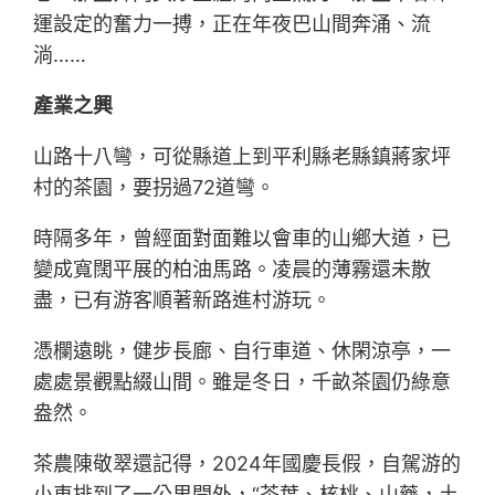
運設定的奮力一搏，正在年夜巴山間奔涌、流
淌……
產業之興
山路十八彎，可從縣道上到平利縣老縣鎮蔣家坪
村的茶園，要拐過72道彎。
時隔多年，曾經面對面難以會車的山鄉大道，已
變成寬闊平展的柏油馬路。凌晨的薄霧還未散
盡，已有游客順著新路進村游玩。
憑欄遠眺，健步長廊、自行車道、休閑涼亭，一
處處景觀點綴山間。雖是冬日，千畝茶園仍綠意
盎然。
茶農陳敬翠還記得，2024年國慶長假，自駕游的
小車排到了一公里開外，“茶葉、核桃、山藥，土