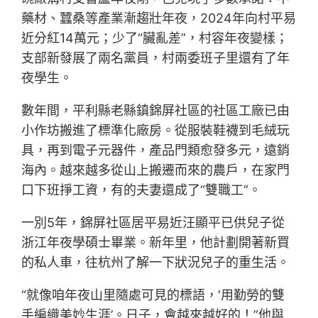
藥材、蠶桑等產業漸趨壯年夜，2024年向村平易
近分紅14萬元；少了“臟亂差”，村容年夜變樣；
支部新發展了兩名黨員，村兩委班子里還有了年
夜學生。
數年間，平利縣老縣鎮錦屏社區的社區工廠已由
小作坊搬進了標準化廠房。從服裝鞋襪到毛絨玩
具，再到電子元器件，產品門類愈發多元，遠銷
海內。越來越多從山上搬遷而來的農戶，在家門
口下班掙工資，有的夫妻還成了“雙職工”。
一別5年，錦屏社區居平易近汪顯平已供兒子從
浙江年夜學碩士畢業。新年里，他計劃開著新買
的私人車，往杭州了解一下狀況兒子的重生活。
“就像咱年夜山里隨處可見的標語，‘用勤勞的雙
手編織美妙生涯’。日子，會越來越好的！”他與