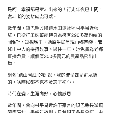
是呵！幸福都是奮斗出來的！行走年夜巴山間，
奮斗者的姿態處處可感。
數年間，鎮巴縣興隆鎮水田壩社區村平易近張
紅，已從打工妹華麗轉身為擁有290多萬粉絲的
“網紅”。短視頻里，她原生態呈現山鄉巨變，講
述山中人的拼搏故事。過往一年，她免費為老鄉
直播帶貨，讓價值300多萬元的農產品飛出山
坳。
網名“跑山阿紅”的她說，我的流量都是群眾給
的，啥時候都不克不及忘了初心。
時代在變，生涯向好，心懷感恩。
數年間，曾向村平易近許下豪言的鎮巴縣長嶺鎮
碗廠溝村支書盧年夜剛，已兌現了多數承諾：中