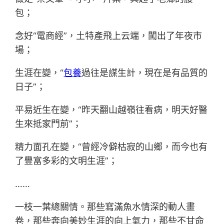
包；
念好“電商經”，土特產飛上云端，闖出了年夜市
場；
生涯在變，“
包養
過往是謀生計，現在是有品質的
日子”；
平易近生在變，“昨天翻山越嶺往看病，明天好醫
生來抵家門前”；
精力面孔在變，“曾經冷僻枯寂的山鄉，而今也有
了豐富多彩的文明生涯”；
……
一枝一葉總關情。那些寫滿魚水情深的動人畫
卷，那些奔向美妙生涯的向上氣力，那些不甘命