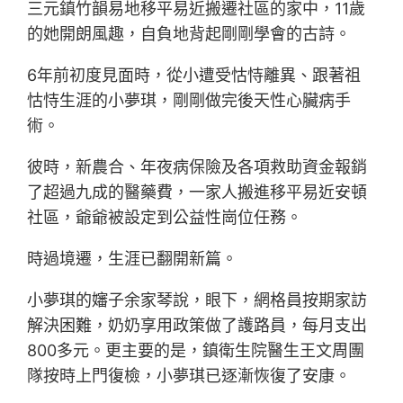
三元鎮竹韻易地移平易近搬遷社區的家中，11歲
的她開朗風趣，自負地背起剛剛學會的古詩。
6年前初度見面時，從小遭受怙恃離異、跟著祖
怙恃生涯的小夢琪，剛剛做完後天性心臟病手
術。
彼時，新農合、年夜病保險及各項救助資金報銷
了超過九成的醫藥費，一家人搬進移平易近安頓
社區，爺爺被設定到公益性崗位任務。
時過境遷，生涯已翻開新篇。
小夢琪的嬸子余家琴說，眼下，網格員按期家訪
解決困難，奶奶享用政策做了護路員，每月支出
800多元。更主要的是，鎮衛生院醫生王文周團
隊按時上門復檢，小夢琪已逐漸恢復了安康。