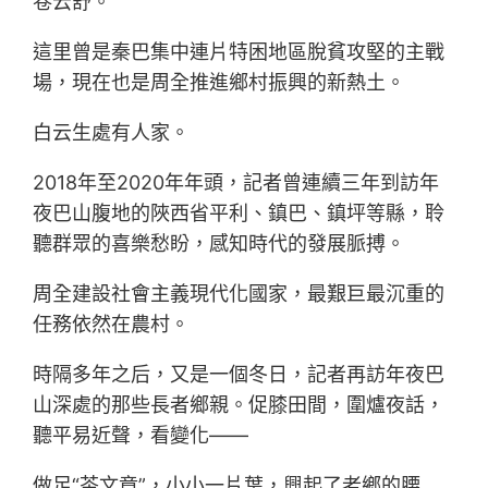
卷云舒。
這里曾是秦巴集中連片特困地區脫貧攻堅的主戰
場，現在也是周全推進鄉村振興的新熱土。
白云生處有人家。
2018年至2020年年頭，記者曾連續三年到訪年
夜巴山腹地的陜西省平利、鎮巴、鎮坪等縣，聆
聽群眾的喜樂愁盼，感知時代的發展脈搏。
周全建設社會主義現代化國家，最艱巨最沉重的
任務依然在農村。
時隔多年之后，又是一個冬日，記者再訪年夜巴
山深處的那些長者鄉親。促膝田間，圍爐夜話，
聽平易近聲，看變化——
做足“茶文章”，小小一片葉，興起了老鄉的腰