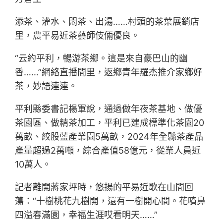
添茶、灌水、悶茶、出湯……村頭的茶葉展銷店
里，農平易近茶藝師伎倆優良。
“云約平利，暢游茶鄉。這是來自豪巴山的幽
香……”網絡直播間里，返鄉青年羅杰推介家鄉好
茶，妙語連連。
平利縣委書記楊軍說，通過做年夜茶基地、做優
茶園區、做精茶加工，平利已建成標準化茶園20
萬畝、絞股藍產業園5萬畝，2024年全縣茶產品
產量超過2萬噸，綜合產值58億元，從業人員近
10萬人。
記者離開蔣家坪時，悠揚的平易近歌在山間回
蕩：“十樹桃花九樹開，還有一樹開心間。花噴鼻
四溢春滿園，幸福生涯哎看明天……”