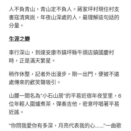
人不負青山，青山定不負人。蔣家坪村現任村支
書寇清爽說，年夜山深處的人，最理解這句話的
分量。
生涯之變
車行深山，到達安康市鎮坪縣牛頭店鎮國慶村
時，正是滿天繁星。
稍作休整，記者外出漫步。剛一出門，便被不遠
處傳來的歡笑聲吸引。
山腰一間名為“小石山居”的平易近宿年夜堂里，6
位年輕人圍爐煮茶，彈奏吉他，密意哼唱著平易
近謠。
“你問我愛你有多深，月亮代表我的心……”一曲歌