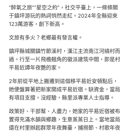
“醉氧之旅”“星空之約”，社交平臺上，一條條關
于鎮坪游玩的熱詞悄然走紅。2024年全縣迎來
123萬游客，創下新高。
文旅有多火？老鄉最有發言權。
鎮坪縣城關鎮竹節溪村，漢江主流南江河繞村而
過。行至一片飛檐翹角的徽派建筑中間，即是村
平易近譚年夜艷的家。
2年前從平地上搬遷到這個移平易近安頓點后，
她便盤算著把新家開成平易近宿。缺資金，當局
有項目支撐，沒經驗，縣里派專業人士指導。
政策好、干部幫、人盡力，她家的平易近宿被布
置得充滿水韻與鄉趣，生意蒸蒸日上。當地當局
還在村里辦起群眾年夜舞臺，捕撈節、村歌年夜