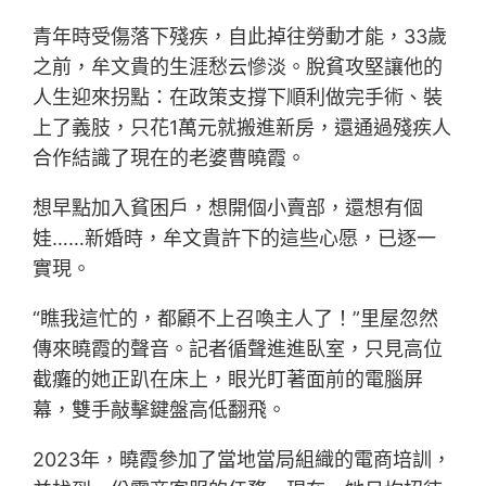
青年時受傷落下殘疾，自此掉往勞動才能，33歲
之前，牟文貴的生涯愁云慘淡。脫貧攻堅讓他的
人生迎來拐點：在政策支撐下順利做完手術、裝
上了義肢，只花1萬元就搬進新房，還通過殘疾人
合作結識了現在的老婆曹曉霞。
想早點加入貧困戶，想開個小賣部，還想有個
娃……新婚時，牟文貴許下的這些心愿，已逐一
實現。
“瞧我這忙的，都顧不上召喚主人了！”里屋忽然
傳來曉霞的聲音。記者循聲進進臥室，只見高位
截癱的她正趴在床上，眼光盯著面前的電腦屏
幕，雙手敲擊鍵盤高低翻飛。
2023年，曉霞參加了當地當局組織的電商培訓，