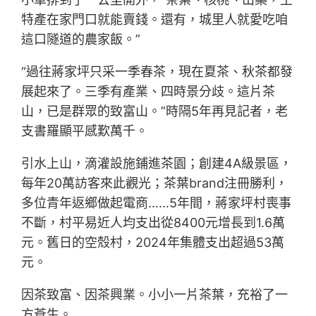
特產在家門口就能賣錢。還有，城里人就愛吃咱
這口隧道的農家飯。”
“過往蔣家坪只采一季春茶，現在夏茶、秋茶都發
展起來了。三季有產業、四時景分歧。這片茶
山，已是群眾的致富山。”時隔5年再見記者，老
支書羅顯平感歎萬千。
引水上山，滴灌設施鋪進茶園；創建4A級景區，
每年20萬訪客來此觀光；茶葉brand注冊勝利，
多位青年返鄉做起電商……5年間，蔣家坪村喪事
不斷，村平易近人均支出從8400元增長到1.6萬
元。舊日的空殼村，2024年集體支出超過53萬
元。
因茶致富、因茶興業。小小一片茶葉，充裕了一
方蒼生。