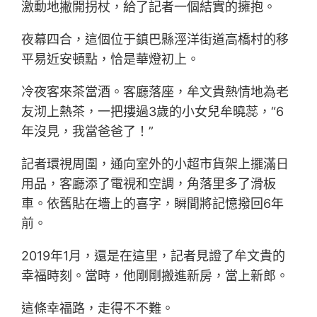
激動地撇開拐杖，給了記者一個結實的擁抱。
夜幕四合，這個位于鎮巴縣涇洋街道高橋村的移
平易近安頓點，恰是華燈初上。
冷夜客來茶當酒。客廳落座，牟文貴熱情地為老
友沏上熱茶，一把摟過3歲的小女兒牟曉蕊，“6
年沒見，我當爸爸了！”
記者環視周圍，通向室外的小超市貨架上擺滿日
用品，客廳添了電視和空調，角落里多了滑板
車。依舊貼在墻上的喜字，瞬間將記憶撥回6年
前。
2019年1月，還是在這里，記者見證了牟文貴的
幸福時刻。當時，他剛剛搬進新房，當上新郎。
這條幸福路，走得不不難。