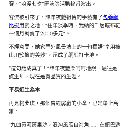
賽、“浪漫七夕”匯演等活動輪番演出。
客流被引來了，譚年夜艷祖傳的手藝有了
包養網
比擬
用武之地，“往年淡季時，我納的千層底布鞋
一個月就賣了2000多元”。
不經意間，她家門外風景墻上的一句標語“享用被
山川簇擁的美妙”，還成了網紅打卡地。
“這句話成真了！”譚年夜艷樂呵呵地說，過往是
謀生計，現在是有品質的生涯。
平易近生為本
再見楊夢琪，那個曾經孱羸的小童，已是舉止高
雅。
“九曲黃河萬里沙，浪淘風簸自海角……”在鎮巴縣