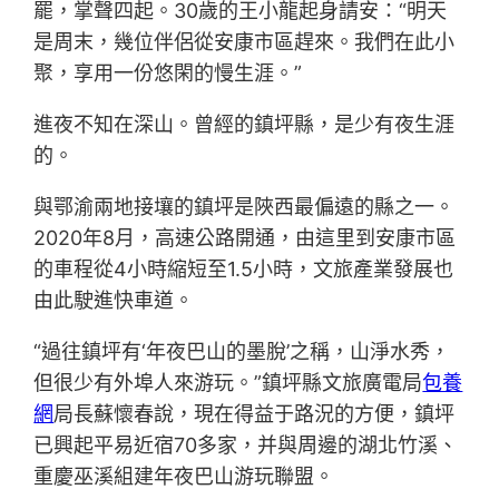
罷，掌聲四起。30歲的王小龍起身請安：“明天
是周末，幾位伴侶從安康市區趕來。我們在此小
聚，享用一份悠閑的慢生涯。”
進夜不知在深山。曾經的鎮坪縣，是少有夜生涯
的。
與鄂渝兩地接壤的鎮坪是陜西最偏遠的縣之一。
2020年8月，高速公路開通，由這里到安康市區
的車程從4小時縮短至1.5小時，文旅產業發展也
由此駛進快車道。
“過往鎮坪有‘年夜巴山的墨脫’之稱，山淨水秀，
但很少有外埠人來游玩。”鎮坪縣文旅廣電局
包養
網
局長蘇懷春說，現在得益于路況的方便，鎮坪
已興起平易近宿70多家，并與周邊的湖北竹溪、
重慶巫溪組建年夜巴山游玩聯盟。