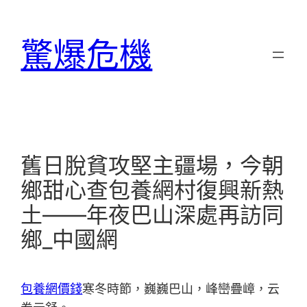
跳
至
驚爆危機
主
要
內
容
舊日脫貧攻堅主疆場，今朝
鄉甜心查包養網村復興新熱
土——年夜巴山深處再訪同
鄉_中國網
包養網價錢
寒冬時節，巍巍巴山，峰巒疊嶂，云