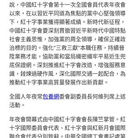
說，中國紅十字會第十一次全國會員代表年夜會
以來，在以習近平同道為焦點的黨中心堅強領導
下，紅十字事業獲得顯著成績。新時代新征程，
中國紅十字會要深刻貫徹習近平新時代中國特點
社會主義思惟，加強黨的周全領導，確保正確政
治標的目的。強化“三救三獻”本職任務，持續晉
陞業務才能，協助黨和當局織密織牢平易近生兜
底保證網。深刻推進紅十字會改造，增強服務意
識，錘煉過硬作風，深化國際交通一起配合，為
推動紅十字事業高質量發展作出新貢獻。
全國人年夜常
包養網
委會副委員長何維列席上述
活動。
年夜會開幕式由中國紅十字會會長陳竺掌管。紅
十字國際委員會代表、紅十字會與紅新月會國際
聯合會代表分別致辭。中華全國總工會書記處第