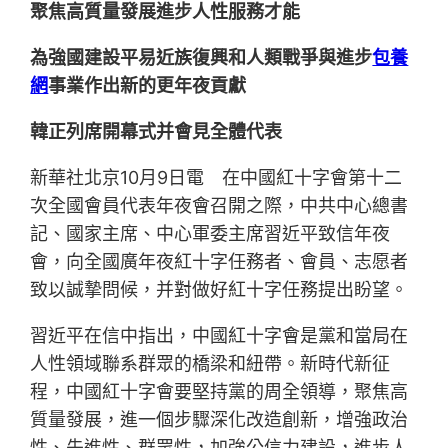
聚焦高質量發展進步人性服務才能
為強國建設平易近族復興和人類戰爭與進步
包養
網
事業作出新的更年夜貢獻
韓正列席開幕式并會見全體代表
新華社北京10月9日電 在中國紅十字會第十二
次全國會員代表年夜會召開之際，中共中心總書
記、國家主席、中心軍委主席習近平致信年夜
會，向全國廣年夜紅十字任務者、會員、志愿者
致以誠摯問候，并對做好紅十字任務提出盼望。
習近平在信中指出，中國紅十字會是黨和當局在
人性領域聯系群眾的橋梁和紐帶。新時代新征
程，中國紅十字會要堅持黨的周全領導，聚焦高
質量發展，進一個步驟深化改造創新，增強政治
性、先進性、群眾性，加強公信力建設，進步人