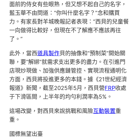
面前的侍女有些眼熟，但又想不起自己的名字，
藍玉華不由問道：“你叫什麼名字？”念和購買
力。有家長對羊城晚報記者表現：“西貝的兒童餐
一向做得比較好，但現在不了解應不應該再往
了。”
此外，當西
道具製作
貝的抽像和“預制菜”開始關
聯，要“解綁”就需求支出更多的盡力。在引進門
店現炒現做、加強供應鏈管控、實現流程通明化
方面，西貝將投進更多的本錢。據《21世紀經濟
報道》新聞，截至2025年5月，西貝營
FRP
收處
于下滑區間，上半年的均勻利潤率為5%。
這場改變，對西貝來說挑戰和風險
互動裝置
重
重。
國標無望出臺