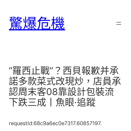
跳
至
驚爆危機
主
要
內
容
“羅西止戰”？西貝報歉并承
諾多款菜式改現炒，店員承
認周末客08靠設計包裝流
下跌三成丨魚眼·追蹤
requestId:68c9a6ec0e7317.60857197.