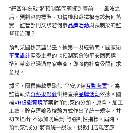
“羅西年夜戰”將預制菜問題擺到臺前——風波之
后，預制菜的標準、知情權和選擇權應該若何落
實，監管部門又該若何參
品牌活動
與預制菜的監
督和治理？
預制菜國標無望出臺。據第一財經新聞，國家衛
平面設計
健委主導的《預制菜食物平安國家標
準》草案已通過專家審查，即將向社會公開征求
意見。
據悉，國標條款更聚焦“平安底線
互動裝置
”，為
監管執法
奇藝果影像
供給直接
品牌活動
依據。國
標
VR虛擬實境
草案對預制菜的分類、原料、加工
工藝、貯存運輸及檢驗方式作出了統一規定，并
初次提出“不添加防腐劑”等強制性指標。屆時，
預制菜“成分”將有統一說法，餐飲門店能否應