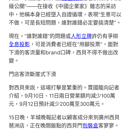
級公關”——在接收《中國企業家》雜志的采訪
中，他稱本身已經墮入自證循環，表現“生意可以
不做，可是長短問題，誰對誰錯必定要搞清楚”。
現在，“誰對誰錯”的問題或
人形立牌
許仍有爭辯
全息投影
，可是消費者已經在“用腳投票”，面對
下滑的客流量和brand口碑，西貝不得不做出改
變。
門店客流斷崖式下滑
對西貝來說，這場打擊是繁重的。賈國龍向記者
介紹，9月10日、11日兩日營業額均減少100萬
元，9月12日預計減少200萬至300萬元。
15日晚，羊城晚報記者以顧客成分來到廣州西貝
琶洲店，正在晚間飯點的西貝門
包裝盒
客寥寥。