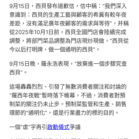
9月15日，西貝發布道歉信，信中稱：“我們深入
意識到：西貝的生產工藝與顧客的希冀有較年夜
差距，沒有滿足廣年夜顧客的需求與等待”，并稱
從2025年10月1日前，西貝全國門店會陸續完成
調整，將部門菜品調整為門店現炒現做，“西貝從
今以后打明牌，做一個通明的西貝”。
9月15日晚，羅永浩表現，“放棄進一個步驟究查
西貝”。
這場轟轟烈烈、引發了無數消費者關注和討論的
“羅西年夜戰”暫時落下帷幕，不過，消費者對預
制菜的關注仍未止步。預制菜監管和生產、銷售
環節的“通明化”，還是行業盡力的標的目的。
一個“虐”字再引
啟動儀式
爭議