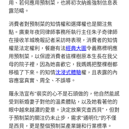
用、若何應用預制菜，也將初次納進強制信息表
露范疇。
消費者對預制菜的知情權和選擇權也是關注焦
點。廣東年夜同律師事務所執行主任朱子奇律師
在接收羊城晚報記者采訪時表現，消費者的知情
權是法定權利，餐廳有法
經典大圖
令義務標明應
用預制菜，以保證消費者這棵樹原本生長在我父
母的院子裡，因為她喜歡它，我媽媽把整棵樹都
移植了下來。的知情
沈浸式體驗
權，且表露的內
容應當真實、周全、不誤導。
羅永浩宣布“裴奕的心不是石頭做的，他自然能感
受到新婚妻子對他的溫柔體貼，以及她看著他的
眼中越來越濃的愛意。決定放棄究查西貝”，但對
于預制菜的關注仍未止步，需求“通明化”的不僅
是西貝，更是整個預制菜產業鏈和行業標準。