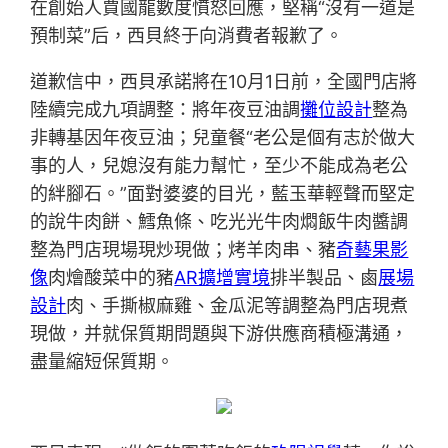
在創始人賈國龍數度憤怒回應，堅稱“沒有一道是
預制菜”后，西貝終于向消費者報歉了。
道歉信中，西貝承諾將在10月1日前，全國門店將
陸續完成九項調整：將年夜豆油調
攤位設計
整為
非轉基因年夜豆油；兒童餐“老公是個有志於做大
事的人，兒媳沒有能力幫忙，至少不能成為老公
的絆腳石。”面對婆婆的目光，藍玉華輕聲而堅定
的說牛肉餅、鱈魚條、吃光光牛肉燜飯牛肉醬調
整為門店現場現炒現做；烤羊肉串、豬
奇藝果影
像
肉燴酸菜中的豬
AR擴增實境
排半製品、鹵
展場
設計
肉、手撕椒麻雞、金瓜泥等調整為門店現煮
現做，并就保質期問題與下游供應商積極溝通，
盡量縮短保質期。