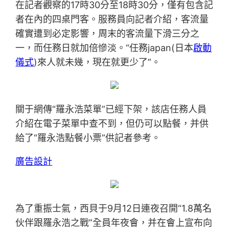
在記者觀察的17時30分至18時30分，僅有包含記
者在內的四桌門客。服務員向記者介紹，客流量
確實遭到必定影響，周末的客流量下滑三分之
一，而任務日就加倍慘淡。“任務japan(日本
啟動
儀式
)來人就未幾，現在就更少了”。
關于網傳“羅永浩菜單”已經下架，該店任務人員
介紹在電子菜單中查不到，但仍可以點餐，并供
給了“羅永浩點餐小票”供記者參考。
廣告設計
為了重振士氣，西貝于9月12日連夜召開“1.8萬名
伙伴跟羅永浩之戰”全員年夜會，并在會上宣布向