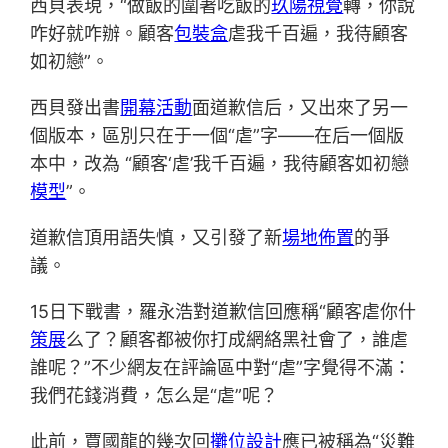
西貝表現，“做飯的圍著吃飯的
玖陽視覺
轉，你說
咋好就咋辦。顧客
包裝盒
虐我千百遍，我待顧客
如初戀”。
西貝發出書
開幕活動
面道歉信后，又出來了另一
個版本，區別只在于一個“虐”字——在后一個版
本中，改為 “顧客‘虐’我千百遍，我待顧客如初戀
模型
”。
道歉信頂用語失慎，又引發了新
場地佈置
的爭
議。
15日下戰書，羅永浩對道歉信回應稱“顧客虐你什
策展
么了？顧客都被你打成網絡黑社會了，誰虐
誰呢？”不少網友在評論區中對“虐”字覺得不滿：
我們花錢消費，怎么是“虐”呢？
此前，賈國龍的幾次回
攤位設計
應已被稱為“災難