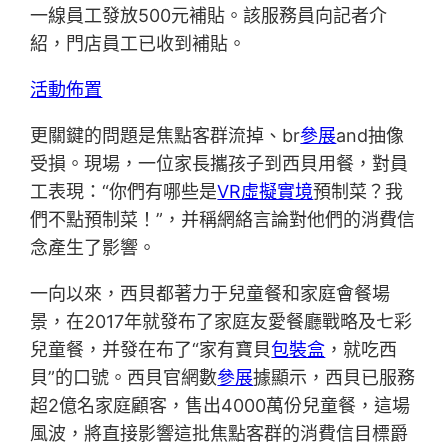
一線員工發放500元補貼。該服務員向記者介
紹，門店員工已收到補貼。
活動佈置
更關鍵的問題是焦點客群流掉、br
參展
and抽像
受損。現場，一位家長攜孩子到西貝用餐，對員
工表現：“你們有哪些是
VR虛擬實境
預制菜？我
們不點預制菜！”，并稱網絡言論對他們的消費信
念產生了影響。
一向以來，西貝都著力于兒童餐和家庭會餐場
景，在2017年就發布了家庭友愛餐廳戰略及七彩
兒童餐，并發在布了“家有寶貝
包裝盒
，就吃西
貝”的口號。西貝官網數
參展
據顯示，西貝已服務
超2億名家庭顧客，售出4000萬份兒童餐，這場
風波，將直接影響這批焦點客群的消費信目標爵