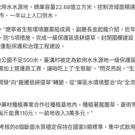
水水源地，總庫容量22.68億立方米，控制流域面積達
市、一半以上人口供水。
。”遼寧省生態環境廳黨組成員、副廳長金起龍介紹，近
、防”5項措施，完成一級保護區退耕還草、封閉圍欄建
項重點保護和治理工程建設。
公園不足500米。臺溝村被定為飲用水水源地一級保護
加上管護員工資，讓咱吃上了‘生態飯’。”閆克亮說，“
發”向“搬遷退耕還草”轉變、從“庫區水環境整治”向“全流
藥材種植專業合作社種植基地內，種植著龍膽草、蒼術等
斤能賣110元，一畝地收入3萬多元。”
考核的6個斷面水質穩定保持在國家Ⅱ類標準，集中式飲用