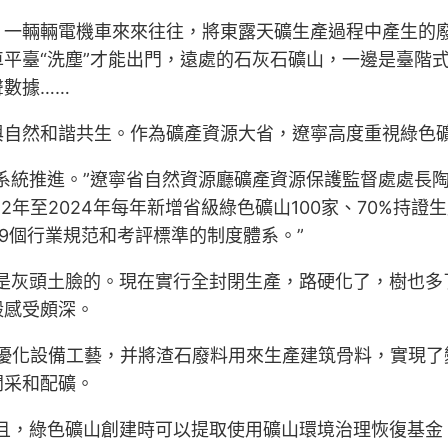
，一輛輛電機車來來往往，將東露天礦生產過程中產生的
平臺“洗塵”才能出門，遠處的石灰石礦山，一邊是臺階
數據……
與自然和諧共生。作為礦產資源大省，遼寧高度重視綠色
系統推進。”遼寧省自然資源廳礦產資源保護監督處處長
2年至2024年每年新增省級綠色礦山100家、70%持
9個行業規范和考評標準的制度體系。”
是灰頭土臉的。現在實行全封閉生產，路硬化了，樹也多
毅感受頗深。
，優化設備工藝，并將渣石廢料用來生產建筑骨料，實現
開采和配礦。
且，綠色礦山創建時可以提取使用礦山環境治理恢復基金