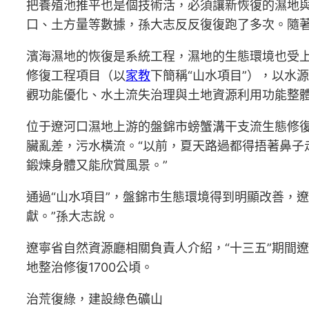
把養殖池推平也是個技術活，必須讓新恢復的濕地
口、土方量等數據，孫大志反反復復跑了多次。隨
濱海濕地的恢復是系統工程，濕地的生態環境也受上
修復工程項目（以
家教
下簡稱“山水項目”），以水
觀功能優化、水土流失治理與土地資源利用功能整體
位于遼河口濕地上游的盤錦市螃蟹溝干支流生態修
臟亂差，污水橫流。“以前，夏天路過都得捂著鼻子
鍛煉身體又能欣賞風景。”
通過“山水項目”，盤錦市生態環境得到明顯改善，
獻。”孫大志說。
遼寧省自然資源廳相關負責人介紹，“十三五”期間遼
地整治修復1700公頃。
治荒復綠，建設綠色礦山