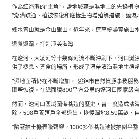
作為紅海灘的“主角”，鹽地堿蓬是濕地上的先鋒植
“潮溝疏通、植被恢復和底棲生物增殖等措施，讓濕
綠水青山就是金山銀山。近年來，遼寧統籌實施山
退養還濕，打造凈美海灣
在遼河、大凌河等十幾條河流不斷沖刷下，河口灘
供了棲息、覓食的場所，形成了溫帶濱海濕地生態
“濕地面積仍在不斷增加。”盤錦市自然資源事務服
顯著恢復。在總面積800平方公里的遼河口國家級
然而，遼河口區域圍海養殖的歷史，曾一度造成濱海濕
除，598戶養殖戶全部退出，恢復濕地8.59萬畝、自
“隨著推土機轟隆聲響，1000多個養殖池被推倒平