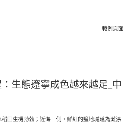
範例頁面
：生態遼寧成色越來越足_中
水稻田生機勃勃；近海一側，鮮紅的鹽地堿蓬為灘涂