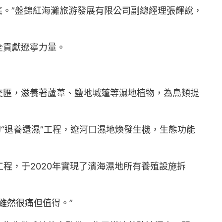
底。”盤錦紅海灘旅游發展有限公司副總經理張輝說，
全貢獻遼寧力量。
交匯，滋養著蘆葦、鹽地堿蓬等濕地植物，為鳥類提
“退養還濕”工程，遼河口濕地煥發生機，生態功能
工程，于2020年實現了濱海濕地所有養殖設施拆
雖然很痛但值得。”