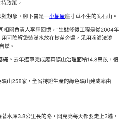
支持政策。
很難想象，腳下曾是一
小樹屋
座寸草不生的亂石山。
相關負責人李輝回憶，“生態修復工程是從2004年
，用可降解袋裝滿水放在樹苗旁邊，采用滴灌法澆
自然。
基礎。去年遼寧完成廢棄礦山治理面積14.8萬畝，復
綠色礦山258家，全省持證生產的綠色礦山建成率由
著水庫3.8公里長的路，閆克亮每天都要走上3遍，