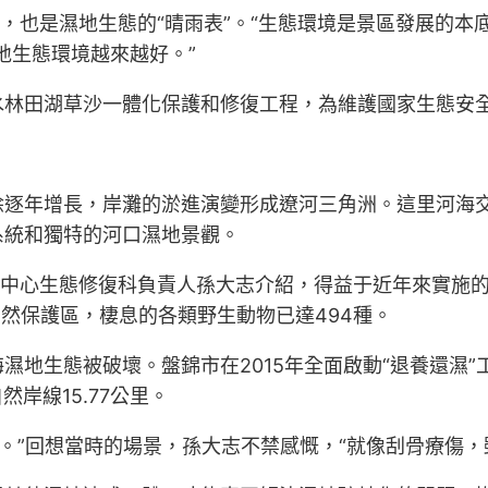
物，也是濕地生態的“晴雨表”。“生態環境是景區發展的本
地生態環境越來越好。”
水林田湖草沙一體化保護和修復工程，為維護國家生態安
涂逐年增長，岸灘的淤進演變形成遼河三角洲。這里河海
系統和獨特的河口濕地景觀。
務中心生態修復科負責人孫大志介紹，得益于近年來實施的
自然保護區，棲息的各類野生動物已達494種。
地生態被破壞。盤錦市在2015年全面啟動“退養還濕”
然岸線15.77公里。
整。”回想當時的場景，孫大志不禁感慨，“就像刮骨療傷，