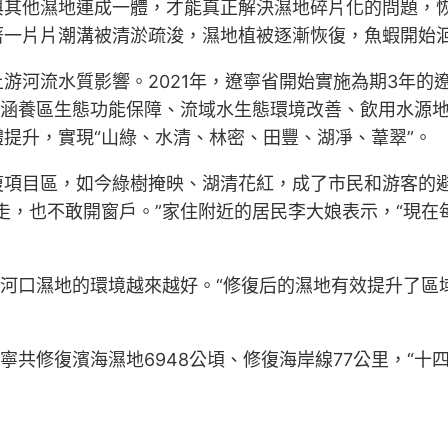
與其他濕地連成一體，才能真正解決濕地碎片化的問題，
著一片片潮溝被清淤疏浚，濕地植被逐漸恢復，魚蝦開始
游河流水質影響。2021年，遼寧省開始實施為期3年的
源涵養區生態功能保障、流域水生態環境改善、飲用水源
提升，實現“山綠、水清、林密、田豐、湖凈、葦翠”。
復項目區，如今綠樹掩映、湖清花紅，成了市民和游客的
走，也不敢開窗戶。”家住附近的居民李大娘表示，“現
遼河口濕地的環境越來越好。“修復后的濕地有效提升了區域
寧共修復濱海濕地6948公頃、修復海岸線77公里，“十