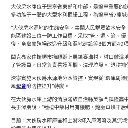
大伙房水庫位于遼寧省東部和中部，是遼寧重要的飲用
多功能于一體的大型水利樞紐工程，為遼寧省7座城
“大伙房水源地的生態安全，事關人民群眾飲水安全
能區建設三位一體工作目標，采取“管、退、治、優
復、畜禽養殖場改造升級和濕地建設等8個方面49
閆克亮家住撫順市撫順縣上馬鎮臺溝村，村口離濕地
了管護員，日常負責看護圍欄、清理垃圾。“退耕補償
遼寧實施大伙房水源地分區管控，實現從“環庫周邊開
風
聚會
險防控提升”轉變。
在大伙房水庫上游的清原滿族自治縣英額門鎮隆鑫中
長于澤朋說，“種植中藥材用有機肥，龍膽草烘干后每
目前，大伙房水庫庫區和上游3條入庫河流及其流域