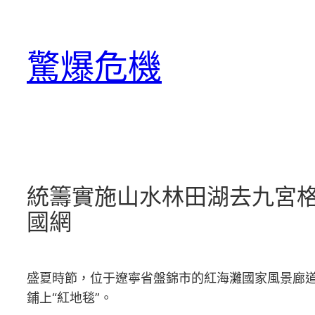
跳
至
驚爆危機
主
要
內
容
統籌實施山水林田湖去九宮
國網
盛夏時節，位于遼寧省盤錦市的紅海灘國家風景廊
鋪上“紅地毯”。