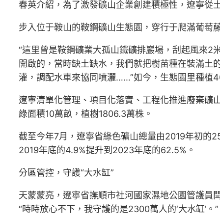
春英介紹，為了激發礦山企業創建積極性，遼寧從土
步入位于鞍山的鞍鋼礦山生態園，穿行于爬滿葡萄
“這里曾是鞍鋼礦業大孤山鐵礦排巖場，刮起風來2
開啟的，當時缺土缺水，我們就把樹苗種在裝滿土
灌，調配水車來協同噴灑……”如今，生態園里種植
遼寧清單化管理、項目化落實、工程化推進廢棄礦山治
綠面積10萬畝，植樹1806.3萬株。
截至今年7月，遼寧省綠色礦山總量由2019年初的
2019年底的4.9%提升到2023年底的62.5%。
分區管控，守護“大水缸”
天蒙蒙亮，遼寧省撫順市社河國家濕地公園管護員閆
“時時放心不下，我守護的是2300萬人的‘大水缸’。”