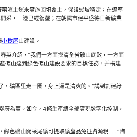
廢棄渣土運來實施回填覆土，保證邊坡穩定；在遼寧
式開采，一邊已經復墾；在朝陽市建平盛德日新礦業
礦
小樹屋
山建設。
陶春英介紹，“我們一方面摸清全省礦山底數，一方面
證生產礦山達到綠色礦山建設要求的目標任務，并構建
了，礦區里走一圈，身上還是清爽的。”講到創建綠
了變廢為寶。如今，4條生產線全部實現數字化控制，
，綠色礦山開采尾礦可提取礦產品免征資源稅……”陶