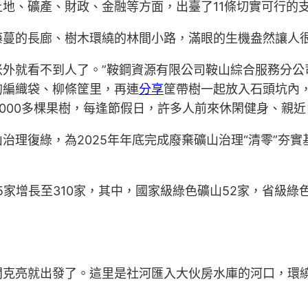
地、礦產、財政、金融等方面，出臺了11條切實可行的
藤蔓的長廊、樹木環繞的林間小路，滿眼的生機盎然讓人
米外就看不到人了。”鞍鋼資源有限公司鞍山綜合服務分公司
的編織袋、柳條筐里，再連
分享
筐帶樹一起放入石頭坑內
4000多棵果樹，每逢節假日，許多人前來休閑健身、親近
理復綠，為2025年年底完成廢棄礦山治理“清零”夯實
25家增長至310家，其中，國家級綠色礦山52家，省級
克亮就出發了。這里是社河匯入大伙房水庫的河口，環繞