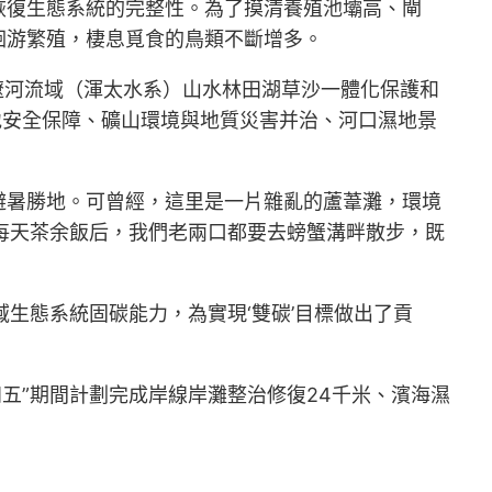
恢復生態系統的完整性。為了摸清養殖池壩高、閘
洄游繁殖，棲息覓食的鳥類不斷增多。
遼河流域（渾太水系）山水林田湖草沙一體化保護和
地安全保障、礦山環境與地質災害并治、河口濕地景
避暑勝地。可曾經，這里是一片雜亂的蘆葦灘，環境
在每天茶余飯后，我們老兩口都要去螃蟹溝畔散步，既
生態系統固碳能力，為實現‘雙碳’目標做出了貢
四五”期間計劃完成岸線岸灘整治修復24千米、濱海濕