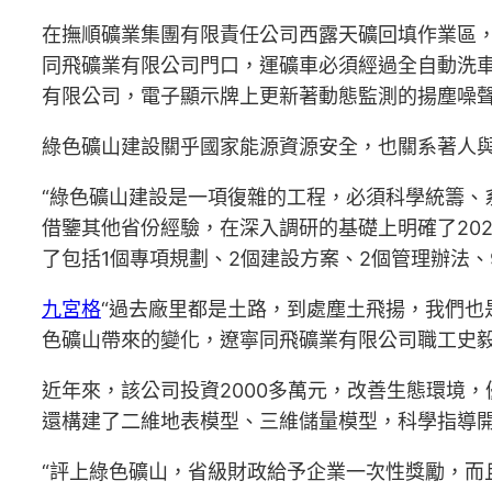
在撫順礦業集團有限責任公司西露天礦回填作業區
同飛礦業有限公司門口，運礦車必須經過全自動洗車
有限公司，電子顯示牌上更新著動態監測的揚塵噪聲
綠色礦山建設關乎國家能源資源安全，也關系著人
“綠色礦山建設是一項復雜的工程，必須科學統籌、
借鑒其他省份經驗，在深入調研的基礎上明確了202
了包括1個專項規劃、2個建設方案、2個管理辦法、
九宮格
“過去廠里都是土路，到處塵土飛揚，我們也
色礦山帶來的變化，遼寧同飛礦業有限公司職工史
近年來，該公司投資2000多萬元，改善生態環境
還構建了二維地表模型、三維儲量模型，科學指導
“評上綠色礦山，省級財政給予企業一次性獎勵，而