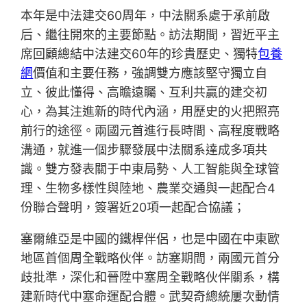
本年是中法建交60周年，中法關系處于承前啟
后、繼往開來的主要節點。訪法期間，習近平主
席回顧總結中法建交60年的珍貴歷史、獨特
包養
網
價值和主要任務，強調雙方應該堅守獨立自
立、彼此懂得、高瞻遠矚、互利共贏的建交初
心，為其注進新的時代內涵，用歷史的火把照亮
前行的途徑。兩國元首進行長時間、高程度戰略
溝通，就進一個步驟發展中法關系達成多項共
識。雙方發表關于中東局勢、人工智能與全球管
理、生物多樣性與陸地、農業交通與一起配合4
份聯合聲明，簽署近20項一起配合協議；
塞爾維亞是中國的鐵桿伴侶，也是中國在中東歐
地區首個周全戰略伙伴。訪塞期間，兩國元首分
歧批準，深化和晉陞中塞周全戰略伙伴關系，構
建新時代中塞命運配合體。武契奇總統屢次動情