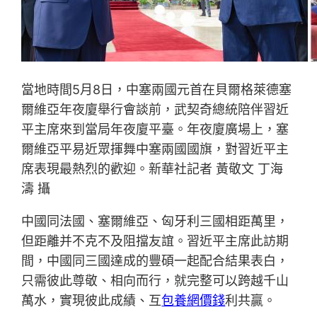
當地時間5月8日，中塞兩國元首在貝爾格萊德塞
爾維亞年夜廈舉行會談前，武契奇總統陪伴習近
平主席來到當局年夜廈平臺。年夜廈廣場上，塞
爾維亞平易近眾揮舞中塞兩國國旗，對習近平主
席表現最熱烈的歡迎。新華社記者 黃敬文 丁海
濤 攝
中國同法國、塞爾維亞、匈牙利三國相距萬里，
但距離并不克不及阻擋友誼。習近平主席此訪期
間，中國同三國達成的豐碩一起配合結果表白，
只需彼此尊敬、相向而行，就完整可以跨越千山
萬水，實現彼此成績、互
包養網價錢
利共贏。