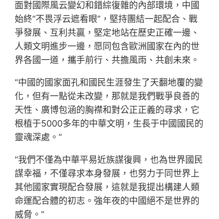
面對國際風云變幻和錯綜復雜的內部環境，中國
始終“不畏浮云遮看眼”，堅持團結一起配合、戰
爭發展、互利共贏，堅定地站在歷史正確一邊、
人類文明進步一邊，愿同包含歐洲國家在內的世
界各國一道，攜手前行、共擔風雨、共創未來。
“中國的國家面孔和國民生涯發生了天翻地覆的變
化，但有一點從未改變，那就是我們戰爭良善的
天性、廣博包涵的胸襟和對公正正義的尋求，它
根植于5000多年的中華文明，生長于中國國民的
靈魂深處。”
“我們不僅為中華平易近族謀復興，也為世界國民
謀幸福，不僅尋求本身發展，也努力于同世界上
其他國家實現配合發展，這就是我提出構建人類
命運配合體的初志。強年夜的中國絕不是世界的
威脅。”