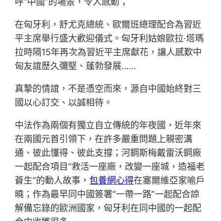
呼“中國”的場景，令人感動；
在匈牙利，舒尤克總統、歐爾班總理配合為習近
平主席舉行盛大歡迎儀式。匈牙利姑娘歐拉·塔瑪
拉時隔15年再次為習近平主席獻花，讓人感歎中
匈友誼歷久彌堅、蓬勃發展……
真摯的情誼，不是憑空而來，源自中國始終對三
國以心訂交、以誠相待。
中法作為兩個有獨立自立傳統的年夜國，近年來
在兩國元首引領下，在許多嚴重問題上親密溝
通、彼此懂得、彼此支撐；河鋼斯梅戴雷沃鋼廠
一起配合項目“救活一座廠，改變一座城，造福老
蒼生”的動人故事，
包養網心得
在塞爾維亞家喻戶
曉；作為最早同中國簽署“一帶一路”一起配合諒
解備忘錄的歐洲國家，匈牙利在同中國的一起配