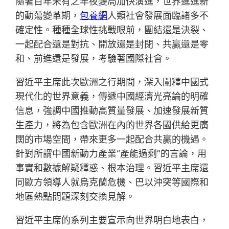
隨著百年未有之年夜變局加快演進，世界進進新
的動蕩變革期，
包養網
人類社會發展面臨諸多不
確定性。種種全球性挑戰眼前，團結還是決裂、
一起配合還是對抗、開放還是封閉、共贏還是零
和、前進還是發展，考驗著國際社會。
習近平主席此次歐洲之行期間，深入闡釋中國式
現代化的世界意義，傳遞中國經濟光亮論的明確
信息，強調中國推動高質量發展、加速發展新質
生產力，將為包含歐洲在內的世界各國供給更廣
闊的市場空間，帶來更多一起配合共贏的機遇。
針對所謂中國新動力產業“產能過剩”的言論，用
事實和數據解疑釋惑、根本治理。習近平主席還
同歐方領導人就烏克蘭危機、巴以沖突等國際和
地區熱點問題深刻交換見解。
習近平主席的系列主要宣示向世界明白地表白，