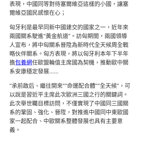
表現，中國同等對待塞爾維亞這樣的小國，讓塞
爾維亞國民感懷在心；
匈牙利是最早同新中國建交的國家之一，近年來
兩國關系駛進“黃金航道”。訪匈期間，兩國領導
人宣布，將中匈關系晉陞為新時代全天候周全戰
略伙伴關系。匈方表現，將以匈牙利本年下半年
擔
包養網
任歐盟輪值主席國為契機，推動歐中關
系安康穩定發展……
“承前啟后、繼往開來”“命運配合體”“全天候”，可
以說是習近平主席此次歐洲三國之行的關鍵詞。
此次舉世矚目標訪問，不僅實現了中國同三國關
系的鞏固、強化、晉陞，對推進中國同中東歐國
家一起配合、中歐關系整體發展也具有主要意
義。