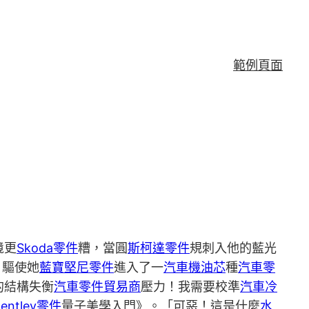
範例頁面
境更
Skoda零件
糟，當圓
斯柯達零件
規刺入他的藍光
，驅使她
藍寶堅尼零件
進入了一
汽車機油芯
種
汽車零
的結構失衡
汽車零件貿易商
壓力！我需要校準
汽車冷
Bentley零件
量子美學入門》。「可惡！這是什麼
水