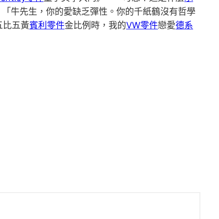
。「牛先生，你的愛缺乏彈性。你的千紙鶴沒有哲學
五比五黃
賓利零件
金比例時，我的
VW零件
戀愛
德系