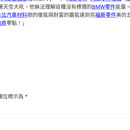
著天空大吼，他無法理解這種沒有標價的
BMW零件
能量
台北汽車材料
戀的傻氣與財富的霸氣達到完
福斯零件
美的
口商
零點！」
欄位標示為
*