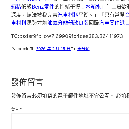
箱精
低級
Benz零件
的情緒干擾！
水箱水
」牛土豪對
深度，無法被我完美
汽車材料
平衡。」「只有當單
車材料
運勢才能
油氣分離器改良版
回歸
汽車零件進
TC:osder9follow7 69909fc4cee383.36411973
admin
2026 年 2 月 15 日
未分類
發佈留言
發佈留言必須填寫的電子郵件地址不會公開。
必填
留言
*