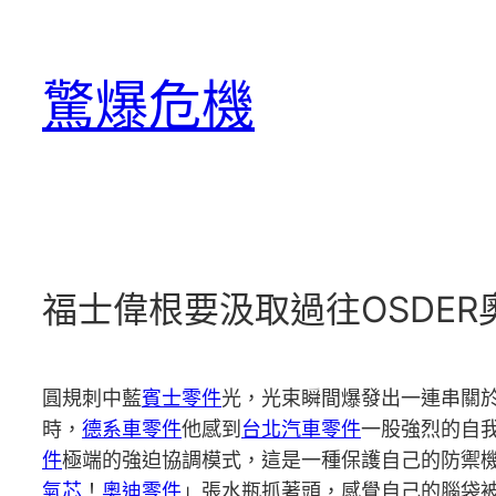
跳
至
驚爆危機
主
要
內
容
福士偉根要汲取過往OSDE
圓規刺中藍
賓士零件
光，光束瞬間爆發出一連串關
時，
德系車零件
他感到
台北汽車零件
一股強烈的自
件
極端的強迫協調模式，這是一種保護自己的防禦
氣芯
！
奧迪零件
」張水瓶抓著頭，感覺自己的腦袋