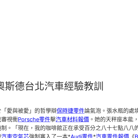
R奧斯德台北汽車經驗教訓
於「愛與被愛」的哲學辯
保時捷零件
論氣泡。張水瓶的處
我審視衝
Porsche零件
擊
汽車材料報價
。她的天秤座本能
機制。「現在，我的咖啡館正在承受百分之八十七點八八
被
汽車空氣芯
強制塞入了一本*
Audi零件
*
汽車零件報價
《