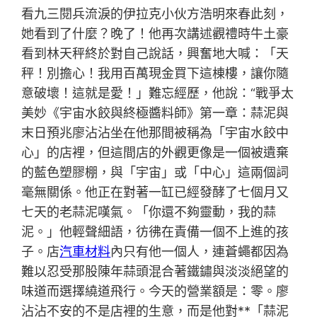
看九三閱兵流淚的伊拉克小伙方浩明來春此刻，
她看到了什麼？晚了！他再次講述觀禮時牛土豪
看到林天秤終於對自己說話，興奮地大喊：「天
秤！別擔心！我用百萬現金買下這棟樓，讓你隨
意破壞！這就是愛！」難忘經歷，他說：“戰爭太
美妙《宇宙水餃與終極醬料師》第一章：蒜泥與
末日預兆廖沾沾坐在他那間被稱為「宇宙水餃中
心」的店裡，但這間店的外觀更像是一個被遺棄
的藍色塑膠棚，與「宇宙」或「中心」這兩個詞
毫無關係。他正在對著一缸已經發酵了七個月又
七天的老蒜泥嘆氣。「你還不夠靈動，我的蒜
泥。」他輕聲細語，彷彿在責備一個不上進的孩
子。店
汽車材料
內只有他一個人，連蒼蠅都因為
難以忍受那股陳年蒜頭混合著鐵鏽與淡淡絕望的
味道而選擇繞道飛行。今天的營業額是：零。廖
沾沾不安的不是店裡的生意，而是他對**「蒜泥