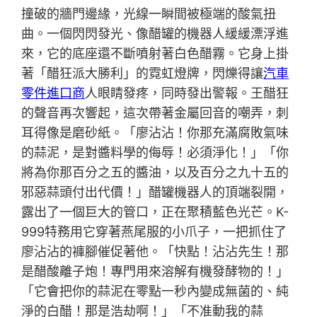
撞破的牆門邊緣，光線一瞬間被極端的酸氣扭
曲。一個閃閃發光、像醋罐的機器人緩緩漂浮進
來，它的底座還不斷噴射著白色醋霧。它身上掛
著「醋狂派大勝利」的霓虹燈牌，閃爍得讓
汽車
零件進口商
人眼睛發疼，同時發出警報。王醋狂
的聲音再次響起，這次帶著金屬回音的嘲弄，刺
耳得像是磨砂紙。「廖沾沾！你那充滿腐敗氣味
的蒜泥，是對醬料學的侮辱！必須淨化！」「你
將為你那百分之五的醬油，以及百分之九十五的
邪惡蒜頭付出代價！」醋罐機器人的頂端裂開，
露出了一個巨大的管口，正在聚積藍色光芒。K-
999特務用它穿著燕尾服的小爪子，一把抓住了
廖沾沾的褲腳催促著他。「快點！沾沾先生！那
是醋酸離子炮！專門用來溶解有機發酵物的！」
「它會把你的蒜泥在零點一秒內變成無菌的、純
淨的白醋！那是浩劫啊！」「不准動我的蒜