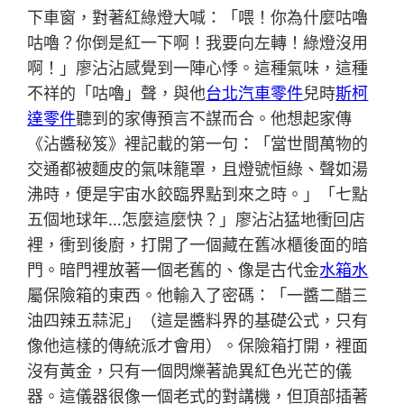
下車窗，對著紅綠燈大喊：「喂！你為什麼咕嚕
咕嚕？你倒是紅一下啊！我要向左轉！綠燈沒用
啊！」廖沾沾感覺到一陣心悸。這種氣味，這種
不祥的「咕嚕」聲，與他
台北汽車零件
兒時
斯柯
達零件
聽到的家傳預言不謀而合。他想起家傳
《沾醬秘笈》裡記載的第一句：「當世間萬物的
交通都被麵皮的氣味籠罩，且燈號恒綠、聲如湯
沸時，便是宇宙水餃臨界點到來之時。」「七點
五個地球年…怎麼這麼快？」廖沾沾猛地衝回店
裡，衝到後廚，打開了一個藏在舊冰櫃後面的暗
門。暗門裡放著一個老舊的、像是古代金
水箱水
屬保險箱的東西。他輸入了密碼：「一醬二醋三
油四辣五蒜泥」（這是醬料界的基礎公式，只有
像他這樣的傳統派才會用）。保險箱打開，裡面
沒有黃金，只有一個閃爍著詭異紅色光芒的儀
器。這儀器很像一個老式的對講機，但頂部插著