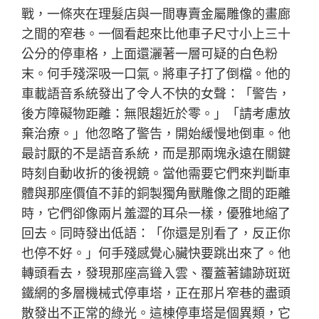
戰，一條夾在理髮店與一間專賣金屬雕像的畫廊
之間的窄巷。一個看起來比他車子尺寸小上三十
公分的停車格，上面還灑著一層可疑的白色粉
末。何手殘深吸一口氣。將車子打了倒檔。他的
車載語音系統發出了令人不快的女聲：「警告，
後方障礙物距離：無限趨近於零。」「請考慮放
棄治療。」他忽略了警告，開始緩慢地倒車。他
最討厭的不是語音系統，而是那兩塊永遠在關鍵
時刻自動收折的後視鏡。當他需要它們來判斷車
體與那座價值不菲的銅製獨角獸雕像之間的距離
時，它們卻像兩片羞澀的耳朵一樣，優雅地縮了
回去。同時發出低語：「你還是別看了，反正你
也停不好。」何手殘感覺心臟快要跳出來了。他
轉頭看去，發現那座高聳入雲、覆蓋著鏽跡斑斑
鐵網的多層機械式停車塔，正在那片窄巷的盡頭
散發出不正常的綠光。這棟停車塔是個異類，它