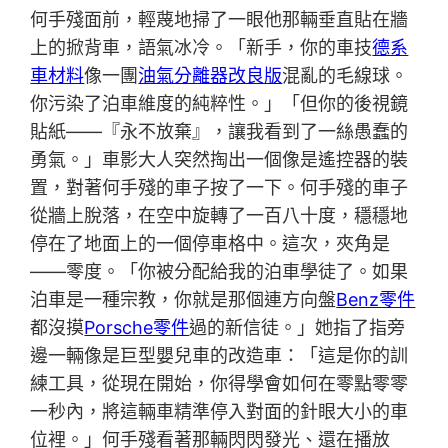
何手殘面前，輕蔑地掃了一眼他那輛垂直貼在牆
上的掀背車，語氣冰冷。「新手，你的車技
德系
車材料
像一團
油氣分離器改良版
混亂的毛線球。
你污染了泊車維度的純粹性。」「但你的後視鏡
貼紙——『永不放棄』，讓我看到了一絲愚蠢的
勇氣。」車影大人突然掏出一個像是遙控器的裝
置，對著何手殘的車子按了一下。何手殘的車子
從牆上脫落，在空中旋轉了一百八十度，穩穩地
停在了地面上的一個停車格中。這次，夾角是
——零度。「你被分配給我的泊車學徒了。如果
泊車是一種宗教，你就是那個連方向盤
Benz零件
都沒摸
Porsche零件
過的新信徒。」她指了指旁
邊一輛像是巨型嬰兒車的改造車：「這是你的訓
練工具，從現在開始，你得學會如何在零點零零
一秒內，將這輛車精準停入對面的針眼大小的車
位裡。」何手殘看著那輛閃閃發光、還在播放