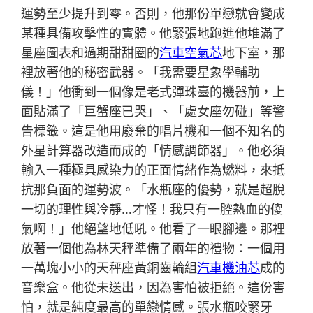
運勢至少提升到零。否則，他那份單戀就會變成
某種具備攻擊性的實體。他緊張地跑進他堆滿了
星座圖表和過期甜甜圈的
汽車空氣芯
地下室，那
裡放著他的秘密武器。「我需要星象學輔助
儀！」他衝到一個像是老式彈珠臺的機器前，上
面貼滿了「巨蟹座已哭」、「處女座勿碰」等警
告標籤。這是他用廢棄的唱片機和一個不知名的
外星計算器改造而成的「情感調節器」。他必須
輸入一種極具感染力的正面情緒作為燃料，來抵
抗那負面的運勢波。「水瓶座的優勢，就是超脫
一切的理性與冷靜…才怪！我只有一腔熱血的傻
氣啊！」他絕望地低吼。他看了一眼腳邊。那裡
放著一個他為林天秤準備了兩年的禮物：一個用
一萬塊小小的天秤座黃銅齒輪組
汽車機油芯
成的
音樂盒。他從未送出，因為害怕被拒絕。這份害
怕，就是純度最高的單戀情感。張水瓶咬緊牙