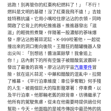
逃跑！別再管你的紅棗枸杞燃料了！」「不行！
燃料是文明的基礎！沒了紅棗我飛不遠！」吉娃
娃特務抗議。它用小嘴咬住廖沾沾的衣領，同時
開啟了它背上的枸杞推進器。推進器發出「滋
滋」的輕微煎煮聲，伴隨著一股濃郁的蔘味爆
發。廖沾沾抱著蒜泥缸、K-999咬著他，一起從
撞出來的洞口衝向後院。王醋狂的醋罐機器人發
出尖叫：「別想逃！醬油黨餘孽！我會追上
你！」店內剩下的所有空盤子被醋酸氣波震碎，
發出了最後的哀鳴。廖沾沾的宇宙
汽車零件
冒
險，就在這片蒜泥、中藥和醋酸的混亂中，拉開
了帷幕。《平行泊車維度：車位爭奪戰》何手殘
的人生，被兩個巨大的陰影籠罩著：停車費，以
及平行泊車。他那輛老舊的掀背車，彷彿繼承了
他所有的駕駛焦慮，從未在他需要時提供過任何
幫助。今天，他面臨的是城市傳說中最恐怖的挑