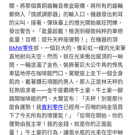
關，將那個黃銅齒輪音樂盒砸爛，將所有的齒輪
都倒入「情感調節器」的輸入口。機器發出刺耳
的尖叫，接著，彈珠臺上的燈光開始瘋狂閃爍，
發出警告。「能量超載！檢測到極致純粹的單戀
能量！目標：提升天秤座運勢！」在機器的頂
BMW零件
部，一個巨大的、像彩虹一樣的光束筆
直地射向天空。然而，就在光束衝出屋頂的一瞬
間，一輛塗滿了金色、裝飾著巨大公牛角的悍馬
車猛地停在咖啡館門口。駕駛座上走下一個全身
肌肉、戴著鑽石項圈的男人，那人正是林天秤的
狂熱追求者——金牛座霸總牛土豪。牛土豪一腳
踢開咖啡館的門，大聲宣布：「天秤！別管那什
麼負運勢！我
賓利零件
已經用一百噸的純金箔買
下了今天所有的壞運氣！」「從現在開始，你的
運勢由我主宰！我的金錢，就是你的正面能
量！」牛土豪的行為，讓張水瓶的光束在空中瞬