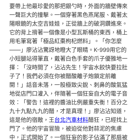
要帶上他最珍愛的那把銀勺時，外面的牆壁傳來
一聲巨大的撞擊。一個穿著黑色燕尾服、戴著太
陽眼鏡的太空吉娃娃，正從牆上的破洞鑽進來。
它的背上揹著一個像是小型瓦斯桶的東西，桶上
用毛筆寫著「極品紅棗枸杞燃料」。「你怎麼
——」廖沾沾驚訝地瞪大了眼睛。K-999用它的
小短腿站得筆直，戴著白色手套的爪子優雅地一
揮：「沒時間了，沾沾先生！宇宙水餃快要拉肚
子了！我們必須在你被醋酸離子炮鎖定前離
開！」話音未落，一股極致尖銳、刺鼻的酸氣猛
地從店門口灌入，伴隨著一個狂妄自大的電子音
效：「警告！這裡的醬油比例嚴重失衡！百分之
九十九點九九的醋，才是真理！」廖沾沾知道，
這是他的宿敵，王
台北汽車材料
醋狂，已經找上
門了。他的宇宙冒險，被迫從他對蒜泥的焦慮
中，正式開始了。一個狂妄的影子佔滿了那扇被