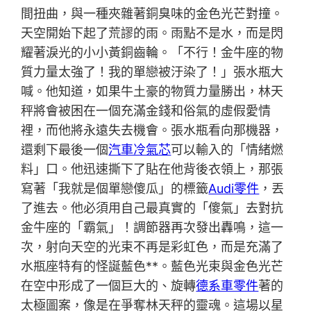
間扭曲，與一種夾雜著銅臭味的金色光芒對撞。
天空開始下起了荒謬的雨。雨點不是水，而是閃
耀著淚光的小小黃銅齒輪。「不行！金牛座的物
質力量太強了！我的單戀被汙染了！」張水瓶大
喊。他知道，如果牛土豪的物質力量勝出，林天
秤將會被困在一個充滿金錢和俗氣的虛假愛情
裡，而他將永遠失去機會。張水瓶看向那機器，
還剩下最後一個
汽車冷氣芯
可以輸入的「情緒燃
料」口。他迅速撕下了貼在他背後衣領上，那張
寫著「我就是個單戀傻瓜」的標籤
Audi零件
，丟
了進去。他必須用自己最真實的「傻氣」去對抗
金牛座的「霸氣」！調節器再次發出轟鳴，這一
次，射向天空的光束不再是彩虹色，而是充滿了
水瓶座特有的怪誕藍色**。藍色光束與金色光芒
在空中形成了一個巨大的、旋轉
德系車零件
著的
太極圖案，像是在爭奪林天秤的靈魂。這場以星