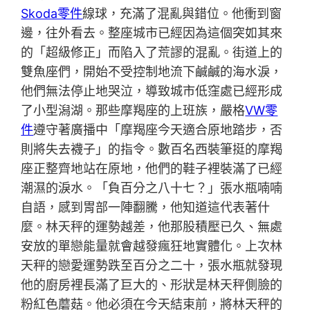
Skoda零件
線球，充滿了混亂與錯位。他衝到窗
邊，往外看去。整座城市已經因為這個突如其來
的「超級修正」而陷入了荒謬的混亂。街道上的
雙魚座們，開始不受控制地流下鹹鹹的海水淚，
他們無法停止地哭泣，導致城市低窪處已經形成
了小型潟湖。那些摩羯座的上班族，嚴格
VW零
件
遵守著廣播中「摩羯座今天適合原地踏步，否
則將失去襪子」的指令。數百名西裝筆挺的摩羯
座正整齊地站在原地，他們的鞋子裡裝滿了已經
潮濕的淚水。「負百分之八十七？」張水瓶喃喃
自語，感到胃部一陣翻騰，他知道這代表著什
麼。林天秤的運勢越差，他那股積壓已久、無處
安放的單戀能量就會越發瘋狂地實體化。上次林
天秤的戀愛運勢跌至百分之二十，張水瓶就發現
他的廚房裡長滿了巨大的、形狀是林天秤側臉的
粉紅色蘑菇。他必須在今天結束前，將林天秤的