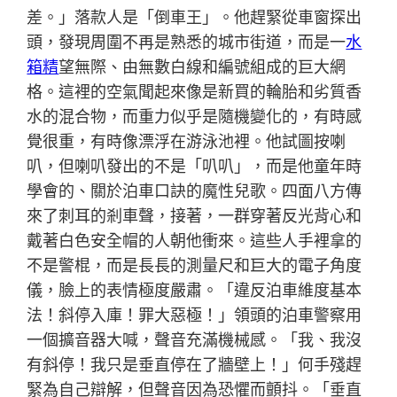
差。」落款人是「倒車王」。他趕緊從車窗探出
頭，發現周圍不再是熟悉的城市街道，而是一
水
箱精
望無際、由無數白線和編號組成的巨大網
格。這裡的空氣聞起來像是新買的輪胎和劣質香
水的混合物，而重力似乎是隨機變化的，有時感
覺很重，有時像漂浮在游泳池裡。他試圖按喇
叭，但喇叭發出的不是「叭叭」，而是他童年時
學會的、關於泊車口訣的魔性兒歌。四面八方傳
來了刺耳的剎車聲，接著，一群穿著反光背心和
戴著白色安全帽的人朝他衝來。這些人手裡拿的
不是警棍，而是長長的測量尺和巨大的電子角度
儀，臉上的表情極度嚴肅。「違反泊車維度基本
法！斜停入庫！罪大惡極！」領頭的泊車警察用
一個擴音器大喊，聲音充滿機械感。「我、我沒
有斜停！我只是垂直停在了牆壁上！」何手殘趕
緊為自己辯解，但聲音因為恐懼而顫抖。「垂直