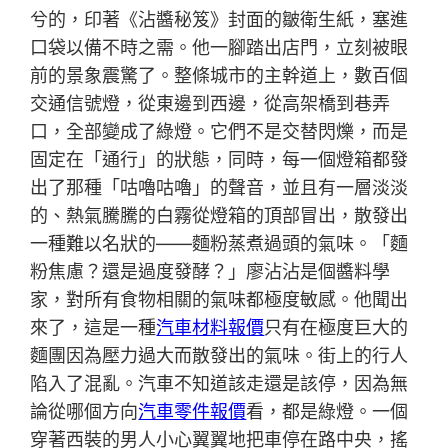
兮的，印著《沾醬秘笈》封面的皺衛生紙，塞進
口袋以備不時之需。他一腳踏出店門，立刻被眼
前的景象震驚了。整條城市的主幹道上，數百個
交通信號燈，從東邊到西邊，從高架橋到巷弄
口，全部變成了綠燈。它們不是交替閃爍，而是
固定在「通行」的狀態，同時，每一個燈箱都發
出了那種「咕嚕咕嚕」的聲音，並且有一層淡淡
的、熱氣騰騰的白霧從燈箱的頂部冒出，散發出
一種難以名狀的——麵粉蒸煮過頭的氣味。「麵
粉焦慮？還是過度發酵？」廖沾沾是個醬料學
家，對所有食物相關的氣味都極度敏感。他聞出
來了，這是一種
汽車材料報價
只有在極度巨大的
麵團因為壓力過大而散發出的氣味。街上的行人
陷入了混亂。汽車不知道該走還是該停，因為無
論從哪個方向
汽車零件報價
看，都是綠燈。一個
穿著西裝的男人小心翼翼地把車停在路中央，搖