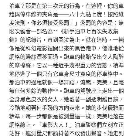
泊車？那是在第三次元的行為，在這裡，你的車
體與停車線的夾角是——八十九點七度！按照維
度法則，你必須接受懲罰！」懲罰的內容是：無
限次觀看一部名為**《新手泊車七百次失敗集
錦》的紀錄片，直到哭泣為止。就在這時，一輛
像是從科幻電影裡開出來的黑色跑車，優雅地從
網格的邊緣漂移而過。跑車的輪胎發出令人陶醉
的摩擦聲，它以一種近乎蔑視重力的姿態，精準
地停進了一個只有它車身尺寸寬度的停車格中。
那泊車的過程就像一場舞蹈，流暢、完美，且毫
無任何多餘的動作**。跑車的駕駛座上走出一個
全身黑色皮衣的女人，她戴著一副透明護目鏡，
冷酷地朝著何手殘的方向走來。她的步伐優雅而
精準，每一步都像是被測量過一樣，完美地落在
網格線上。「車影大人！」泊車警察們立刻立正
站好，連測量尺都顫抖著不敢發出聲音。她走到