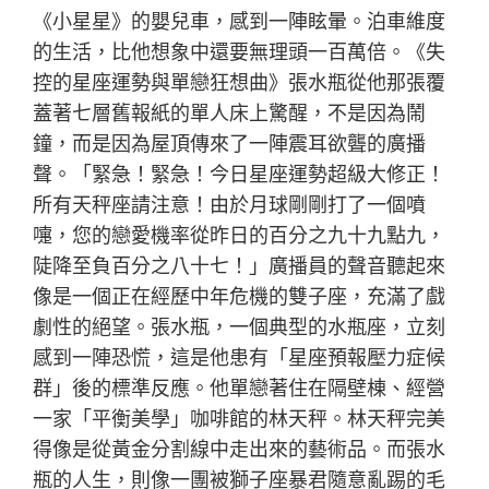
《小星星》的嬰兒車，感到一陣眩暈。泊車維度
的生活，比他想象中還要無理頭一百萬倍。《失
控的星座運勢與單戀狂想曲》張水瓶從他那張覆
蓋著七層舊報紙的單人床上驚醒，不是因為鬧
鐘，而是因為屋頂傳來了一陣震耳欲聾的廣播
聲。「緊急！緊急！今日星座運勢超級大修正！
所有天秤座請注意！由於月球剛剛打了一個噴
嚏，您的戀愛機率從昨日的百分之九十九點九，
陡降至負百分之八十七！」廣播員的聲音聽起來
像是一個正在經歷中年危機的雙子座，充滿了戲
劇性的絕望。張水瓶，一個典型的水瓶座，立刻
感到一陣恐慌，這是他患有「星座預報壓力症候
群」後的標準反應。他單戀著住在隔壁棟、經營
一家「平衡美學」咖啡館的林天秤。林天秤完美
得像是從黃金分割線中走出來的藝術品。而張水
瓶的人生，則像一團被獅子座暴君隨意亂踢的毛