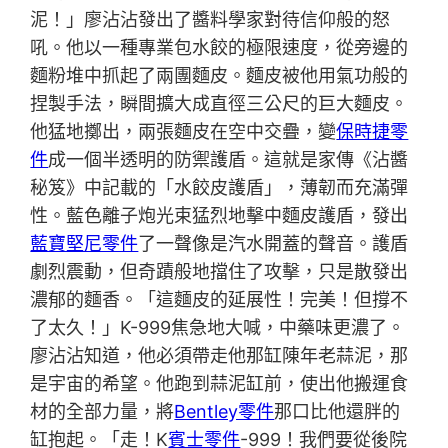
泥！」廖沾沾發出了醬料學家對待信仰般的怒
吼。他以一種專業包水餃的極限速度，從旁邊的
麵粉堆中抓起了兩團麵皮。麵皮被他用氣功般的
捏製手法，瞬間擴大成直徑三公尺的巨大麵皮。
他猛地擲出，兩張麵皮在空中交疊，變
保時捷零
件
成一個半透明的防禦護盾。這就是家傳《沾醬
秘笈》中記載的「水餃皮護盾」，薄韌而充滿彈
性。藍色離子炮光束猛烈地擊中麵皮護盾，發出
藍寶堅尼零件
了一聲像是汽水開蓋的聲音。護盾
劇烈震動，但奇蹟般地擋住了攻擊，只是散發出
濃郁的麵香。「這麵皮的延展性！完美！但撐不
了太久！」K-999焦急地大喊，中藥味更濃了。
廖沾沾知道，他必須帶走他那缸陳年老蒜泥，那
是宇宙的希望。他跑到蒜泥缸前，使出他搬運食
材的全部力量，將
Bentley零件
那口比他還胖的
缸抱起。「走！K
賓士零件
-999！我們要從後院