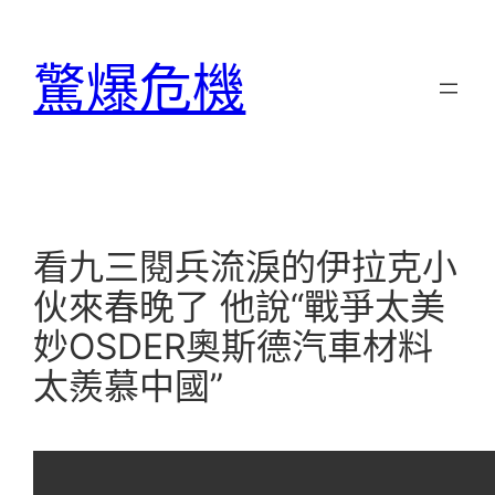
跳
至
驚爆危機
主
要
內
容
看九三閱兵流淚的伊拉克小
伙來春晚了 他說“戰爭太美
妙OSDER奧斯德汽車材料
太羨慕中國”