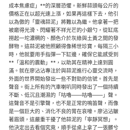
成本焦慮症」**的深層恐懼。新鮮蒜頭每公斤的
價格正在以超光速上漲，如果再這樣下去，他引
以為傲的「靈魂蒜泥」將難以為繼。他拿著一把
被磨得光滑、閃耀著不祥光芒的小銀勺，從缸底
撈起一坨濃稠的、顏色介於灰綠與土黃之間的發
酵物。這蒜泥被他照顧得像稀世珍寶，每隔三小
時，他就要用手指彈一下缸邊，確保它能感受到
**「溫和的震動」**，以助其在精神上達到圓
滿。就在廖沾沾專注於與蒜泥進行心靈交流時，
外面的世界開始發出一些不對勁的信號。首先是
聲音。街上所有的汽車喇叭同時發出了一個持續
不斷、低沉且潮濕的「咕嚕——咕嚕——」聲。
這聲音不是引擎聲，也不是正常的鳴笛聲，而像
是一個巨大的、消化不良的胃在哀嚎。廖沾沾皺
著眉頭，這嚴重干擾了他蒜泥的「寧靜冥想」。
他決定出去看個究竟，順手從桌上拿了一張髒兮