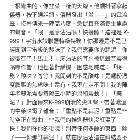
一根彎曲的、像韭菜一樣的天線。他顫抖著拿起
儀器，按下通話鈕。儀器發出「滋——」的電流
聲，接著傳來一陣高八度、急促且充滿養生焦慮
的聲音。「喂！是廖沾沾嗎！快接聽！這裡是 K-
999！宇宙水餃聯盟特級特務！你那邊是不是已
經聞到宇宙級的酸味了？我們需要你的蒜泥！你
被徵召了！馬上！」廖沾沾的耳朵被這聲音震得
嗡嗡作響，他捏著對講機，困惑地喊道：「特
務？酸味？等等！我聞到的不是酸味！是麵粉過
度膨脹的焦慮味！還有，我現在走不開！我的陳
年老蒜泥需要每隔三小時的溫和震動！」「蒜
泥？」對面傳來K-999崩潰的尖叫聲，帶著濃濃
的中藥味電子雜音：「重點不是蒜泥！重點是**
時空正在彎曲！**我們的推進器快沒紅棗了！
快！我們在你的後院！別帶任何多餘的東西！除
了——你那缸蒜泥！」就在廖沾沾還在糾結要不