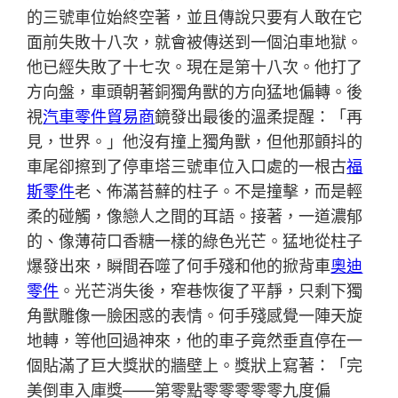
的三號車位始終空著，並且傳說只要有人敢在它
面前失敗十八次，就會被傳送到一個泊車地獄。
他已經失敗了十七次。現在是第十八次。他打了
方向盤，車頭朝著銅獨角獸的方向猛地偏轉。後
視
汽車零件貿易商
鏡發出最後的溫柔提醒：「再
見，世界。」他沒有撞上獨角獸，但他那顫抖的
車尾卻擦到了停車塔三號車位入口處的一根古
福
斯零件
老、佈滿苔蘚的柱子。不是撞擊，而是輕
柔的碰觸，像戀人之間的耳語。接著，一道濃郁
的、像薄荷口香糖一樣的綠色光芒。猛地從柱子
爆發出來，瞬間吞噬了何手殘和他的掀背車
奧迪
零件
。光芒消失後，窄巷恢復了平靜，只剩下獨
角獸雕像一臉困惑的表情。何手殘感覺一陣天旋
地轉，等他回過神來，他的車子竟然垂直停在一
個貼滿了巨大獎狀的牆壁上。獎狀上寫著：「完
美倒車入庫獎——第零點零零零零零九度偏