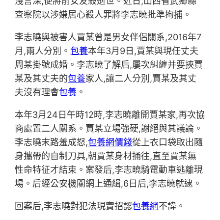
淺言深,便將前女友殺逝世。近日,山西省武鄉縣
查察院以涉嫌居心殺人罪將李志曉批準拘捕。
李志曉與被害人賈某曾是男女伴侶關系,2016年7
月,兩人分別。
包養
本年3月9日,賈某與現任丈夫
周某掛號成婚。李志曉了解后,屢次糾纏并要挾賈
某及其丈夫的
包養
家人,讓二人分別,賈某及其丈
夫沒有理會
包養
。
本年3月24日午時12時,李志曉離開賈某家,再次協
商處置二人關系。賈某立場強硬,謝絕與其議論。
李志曉末路羞成怒,
包養網價錢
從上衣口袋取出隨
身攜帶的自制刀具,朝賈某身材捅往,直至賈某無
性命特征才結束。案發后,李志曉騎電動車逃離現
場。后經公安機關網上通緝,6日后,李志曉就逮。
回案后,李志曉對犯法現實招認
包養網
不諱。