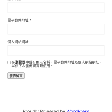
電子郵件地址
*
個人網站網址
在
瀏覽器
中儲存顯示名稱、電子郵件地址及個人網站網址，
以供下次發佈留言時使用。
Proudly Powered by
WordPress