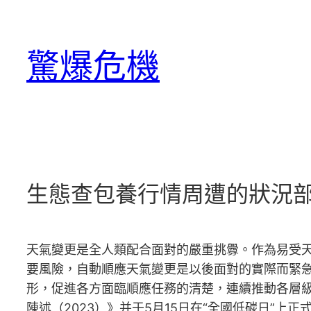
跳
至
驚爆危機
主
要
內
容
生態查包養行情周遭的狀況部
天氣變更是全人類配合面對的嚴重挑釁。作為易受
要風險，自動順應天氣變更是以後面對的實際而緊急
形，促進各方面臨順應任務的清楚，連續推動各層
陳述（2023）》并于5月15日在“全國低碳日”上正