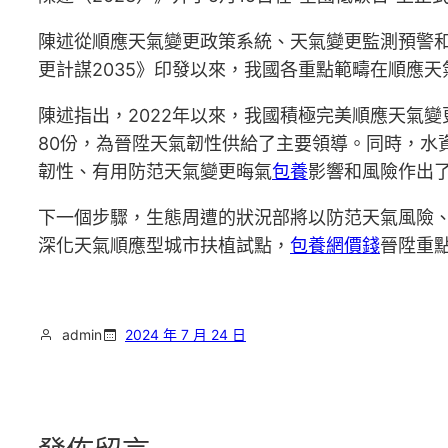
陳述從順應天氣變更政策系統、天氣變更監測預警
更計謀2035》印發以來，我國各重點範疇在順應
陳述指出，2022年以來，我國積極完美順應天氣
80份，為晉陞天氣韌性供給了主要領導。同時，水
韌性、有用防范天氣變更晦氣
包養
影響和風險作出
下一個步驟，生態周遭的狀況部將以防范天氣風險
深化天氣順應型城市扶植試點，
包養網價錢
晉陞重
admin
2024 年 7 月 24 日