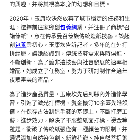
的興趣，并將其視為本身的幻想和目標。
2020年，玉康坎決然放棄了城市穩定的任務和生
涯，選擇前往家鄉創
包養網
業，并注冊了商標“召
詣傣紙”，意在傳承曼召傣族傳統造紙技藝。談起
創
包養
業初心，玉康坎告訴記者，多年的在外打
拼經歷，讓她認識到，傳統技藝需求與時俱進、
不斷創新，為了讓非遺技藝與社會發展的速率相
婚配，她成立了任務室，努力于研討制作合適年
夜眾審美的產品。
為了進步產品質量，玉康坎先后到縣內外進修學
習，引進了激光打標機、燙金機等10余臺先進設
備。在保存古法制造手藝的基礎上，不斷打磨工
藝，進步效力，解決了不服整紙面打標、燙金等
難題。衝破了傳統紙張僅有一種顏色的限制，并
通過添加自然染色劑、新鮮花瓣、純自然菩提葉