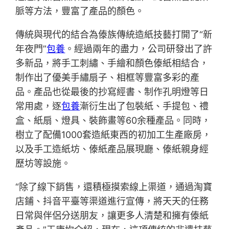
脈等方法，豐富了產品的顏色。
傳統與現代的結合為傣族傳統造紙技藝打開了“新
年夜門”
包養
。經過兩年的盡力，公司研發出了許
多新品，將手工刺繡、手繪和顏色傣紙相結合，
制作出了優美手繡扇子、相框等豐富多彩的產
品。產品也從最後的抄寫經書、制作孔明燈等日
常用處，逐
包養
漸衍生出了包裝紙、手提包、禮
盒、紙扇、燈具、裝飾畫等60余種產品。同時，
樹立了配備1000套造紙東西的初加工生產廠房，
以及手工造紙坊、傣紙產品展現廳、傣紙親身經
歷坊等設施。
“除了線下銷售，還積極摸索線上渠道，通過淘寶
店鋪、抖音平臺等渠道進行宣傳，將天天的任務
日常與伴侶分送朋友，讓更多人清楚和擁有傣紙