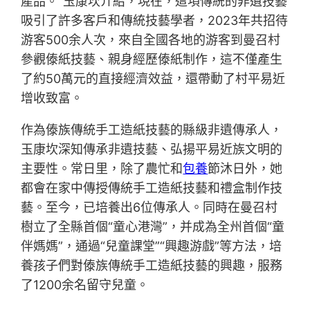
產品。”玉康坎介紹，現在，這項傳統的非遺技藝
吸引了許多客戶和傳統技藝學者，2023年共招待
游客500余人次，來自全國各地的游客到曼召村
參觀傣紙技藝、親身經歷傣紙制作，這不僅產生
了約50萬元的直接經濟效益，還帶動了村平易近
增收致富。
作為傣族傳統手工造紙技藝的縣級非遺傳承人，
玉康坎深知傳承非遺技藝、弘揚平易近族文明的
主要性。常日里，除了農忙和
包養
節沐日外，她
都會在家中傳授傳統手工造紙技藝和禮盒制作技
藝。至今，已培養出6位傳承人。同時在曼召村
樹立了全縣首個“童心港灣”，并成為全州首個“童
伴媽媽”，通過“兒童課堂”“興趣游戲”等方法，培
養孩子們對傣族傳統手工造紙技藝的興趣，服務
了1200余名留守兒童。