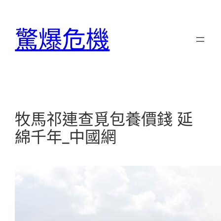
跳
至
驚爆危機
主
要
內
容
牧馬祁連查覓包養價錢 延
綿千年_中國網