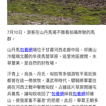
7月10日，游客在山丹馬場不雅看拍攝奔馳的馬
群。
山丹馬
包養網
場位于甘肅河西走廊中段、祁連山
冷龍嶺北麓的年夜馬營草原，這里地區遼闊、水
草豐美，是自然的好牧場。
汗青上，烏孫、月氏、匈奴等多個游牧平易近族
都曾在這一帶放牧。漢武帝時代，驃騎將軍霍往
病在河西之戰中擊敗匈奴，占據這片草原開端屯
兵養馬，讓匈奴收回了“
包養網
掉我
包養網
祁連
山，使我家畜不蕃息”的悲歌。此后，華夏王朝多