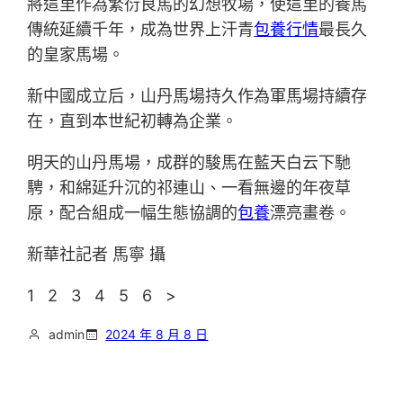
將這里作為繁衍良馬的幻想牧場，使這里的養馬
傳統延續千年，成為世界上汗青
包養行情
最長久
的皇家馬場。
新中國成立后，山丹馬場持久作為軍馬場持續存
在，直到本世紀初轉為企業。
明天的山丹馬場，成群的駿馬在藍天白云下馳
騁，和綿延升沉的祁連山、一看無邊的年夜草
原，配合組成一幅生態協調的
包養
漂亮畫卷。
新華社記者 馬寧 攝
1 2 3 4 5 6 >
admin
2024 年 8 月 8 日