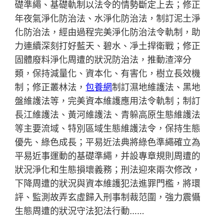
礎準繩、基礎軌制以法令的情勢斷定上去；修正
年夜氣淨化防治法、水淨化防治法，制訂泥土淨
化防治法，經由過程完美淨化防治法令軌制，助
力連續深刻打好藍天、碧水、凈土捍衛戰；修正
固體廢料淨化周遭的狀況防治法，推動渣滓分
類，保持減量化、資本化、有害化，樹立長效機
制；修正叢林法，
包養網
制訂濕地維護法、黑地
盤維護法等，完美資本維護應用法令軌制；制訂
長江維護法、黃河維護法、青躲高原生態維護法
等主要流域、特別區域生態維護法令，保持生態
優先、綠色成長；平易近法典將綠色準繩確立為
平易近事運動的基礎準繩，并設專章規則周遭的
狀況淨化和生態損壞義務；刑法迎來兩次修改，
下降周遭的狀況與資本維護犯法進罪門檻，將環
評、監測故弄玄虛歸入刑事制裁范圍，強力震懾
生態周遭的狀況守法犯法行動……