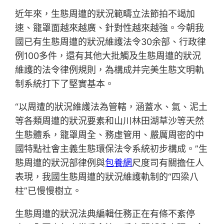
近年來，生態周遭的狀況範疇立法節拍不竭加
速、籠罩面越來越廣、針對性越來越強。今朝我
國已有生態周遭的狀況維護法令30余部、行政律
例100多件，還有其他大批觸及生態周遭的狀況
維護的法令律例規則，為構成并完美生態文明軌
制系統打下了堅實基本。
“以周遭的狀況維護法為管轄，涵蓋水、氣、泥土
等各類周遭的狀況要素和山川林田湖草沙等天然
生態體系，籠罩周全、務虛管用、嚴厲周密的中
國特點社會主義生態環保法令系統初步構成。”生
態周遭的狀況部律例與
包養網
尺度司有關擔任人
表現，我國生態周遭的狀況維護軌制的“四梁八
柱”已慢慢樹立。
生態周遭的狀況法典編輯任務正在有條不紊停