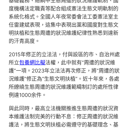
基礎義務、總綱中生態周遭的狀況維護軌制、國
度機構法定職責等配合組成憲法生態文明軌制的
系統化格式。全國人年夜常委會法工委憲法室主
任雷建斌表現，這集中表現出黨和國度對生態文
明扶植和生態周遭的狀況維護紀律性熟悉到達新
的汗青高度。
2015年修正的立法法，付與設區的市、自治州處
所立
包養網比擬
法權，此中就有“周遭的狀況維
護”一項。2023年立法法再次修正，將“周遭的狀
況維護”修正為“生態文明扶植”。近十年來，各處
所繚繞生態周遭的狀況維護範疇制訂的處所性律
例達1000余件。
與此同時，最高立法機關推進生態周遭的狀況資
本維護法制完美的行動不息：修正周遭的狀況維
護法，將生態文明扶植必需遵守的基礎理念、基