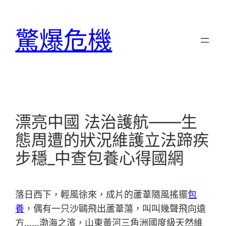
跳
至
驚爆危機
主
要
內
容
漂亮中國 法治護航——生
態周遭的狀況維護立法蹄疾
步穩_中查包養心得國網
落日西下，輕風徐來，成片的蘆葦隨風搖擺
包
養
，偶有一只沙鷗飛出蘆葦蕩，叫叫幾聲飛向遠
方……渤海之濱，山東黃河三角洲國度級天然維