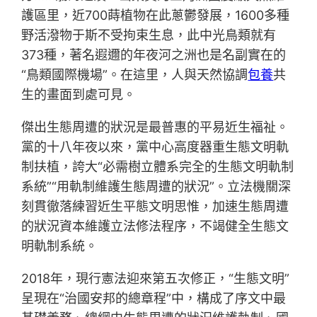
護區里，近700蒔植物在此蔥鬱發展，1600多種
野活潑物于斯不受拘束生息，此中光鳥類就有
373種，著名遐邇的年夜河之洲也是名副實在的
“鳥類國際機場”。在這里，人與天然協調
包養
共
生的畫面到處可見。
傑出生態周遭的狀況是最普惠的平易近生福祉。
黨的十八年夜以來，黨中心高度器重生態文明軌
制扶植，誇大“必需樹立體系完全的生態文明軌制
系統”“用軌制維護生態周遭的狀況”。立法機關深
刻貫徹落練習近生平態文明思惟，加速生態周遭
的狀況資本維護立法修法程序，不竭健全生態文
明軌制系統。
2018年，現行憲法迎來第五次修正，“生態文明”
呈現在“治國安邦的總章程”中，構成了序文中最