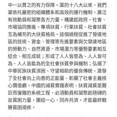
中一以貫之的有力保障。黨的十八大以來，我們
黨依托嚴密的組織體系和高效的運行機制，廣泛
有效動員和凝聚各方力量，構建起政府、社會、
市場協同推進，專項扶貧、行業扶貧、社會扶貧
互為補充的大扶貧格局。這個過程促進了發達地
區的技術、資金、管理等先進要素與欠發達地區
的勞動力、自然資源、市場潛力等優勢要素相互
結合、相互成就；形成了人人皆愿為、人人皆可
為、人人皆能為的全社會扶貧參與機制；弘揚了
中華民族扶貧濟困、守望相助的優良傳統，激發
了全社會向上向善的正能量，彰顯了社會主義核
心價值觀。中國的減貧實踐表明，扶貧減貧是艱
巨而復雜的系統工程，必須動員和凝聚起磅礴的
反貧困力量，團結一心、同舟共濟，才能最終戰
勝貧困頑疾。