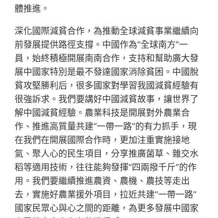
體推進。
深化國際減貧合作，為推動全球減貧事業繼續向
前發展提供路徑支撐。中國作為“全球南方”一
員，始終積極開展南南合作，支持和幫助廣大發
展中國家特別是最不發達國家消除貧困。中國脫
貧攻堅勝利后，很多國家對學習我國減貧經驗有
很強訴求。我們要講好中國減貧故事，讓世界了
解中國減貧經驗。農業科技是開展對外農業合
作、推進高質量共建“一帶一路”的有力抓手，現
在我們在開展國際合作時，更加注重實施接地
氣、聚人心的民生項目，分享推廣菌草、雜交水
稻等適用技術，往往能夠發揮“四兩撥千斤”的作
用。我們要繼續推進農資、農機、農技等走出
去，實施好農業援外項目，拉近共建“一帶一路”
國家民眾心與心之間的距離，為更多發展中國家