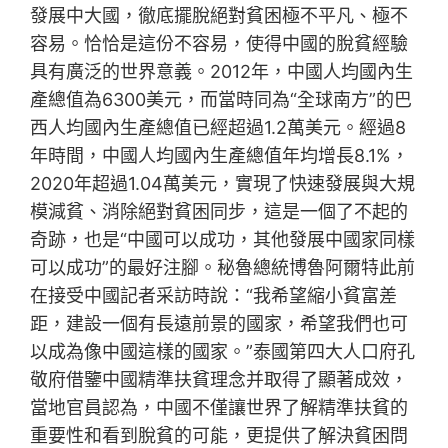
發展中大國，徹底擺脫絕對貧困極不平凡、極不
容易。恰恰是這份不容易，使得中國的脫貧經驗
具有廣泛的世界意義。2012年，中國人均國內生
產總值為6300美元，而當時同為“全球南方”的巴
西人均國內生產總值已經超過1.2萬美元。經過8
年時間，中國人均國內生產總值年均增長8.1%，
2020年超過1.04萬美元，實現了快速發展與大規
模減貧、消除絕對貧困同步，這是一個了不起的
奇跡，也是“中國可以成功，其他發展中國家同樣
可以成功”的最好注腳。秘魯總統博魯阿爾特此前
在接受中國記者采訪時說：“我希望縮小貧富差
距，建設一個有長遠前景的國家，希望我們也可
以成為像中國這樣的國家。”泰國第四大人口府孔
敬府借鑒中國精準扶貧理念并取得了顯著成效，
當地官員認為，中國不僅讓世界了解精準扶貧的
重要性和看到脫貧的可能，更提供了解決貧困問