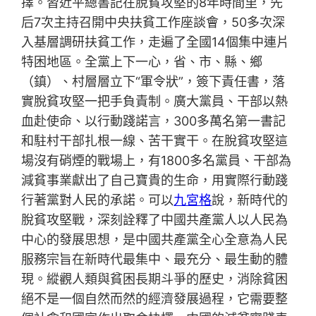
擇。習近平總書記在脫貧攻堅的8年時間里，先
后7次主持召開中央扶貧工作座談會，50多次深
入基層調研扶貧工作，走遍了全國14個集中連片
特困地區。全黨上下一心，省、市、縣、鄉
（鎮）、村層層立下“軍令狀”，簽下責任書，落
實脫貧攻堅一把手負責制。廣大黨員、干部以熱
血赴使命、以行動踐諾言，300多萬名第一書記
和駐村干部扎根一線、苦干實干。在脫貧攻堅這
場沒有硝煙的戰場上，有1800多名黨員、干部為
減貧事業獻出了自己寶貴的生命，用實際行動踐
行著黨對人民的承諾。可以
九宮格
說，新時代的
脫貧攻堅戰，深刻詮釋了中國共產黨人以人民為
中心的發展思想，是中國共產黨全心全意為人民
服務宗旨在新時代最集中、最充分、最生動的體
現。縱觀人類與貧困長期斗爭的歷史，消除貧困
絕不是一個自然而然的經濟發展過程，它需要整