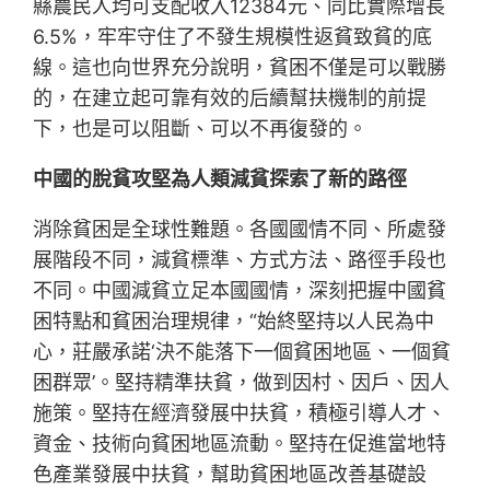
縣農民人均可支配收入12384元、同比實際增長
6.5%，牢牢守住了不發生規模性返貧致貧的底
線。這也向世界充分說明，貧困不僅是可以戰勝
的，在建立起可靠有效的后續幫扶機制的前提
下，也是可以阻斷、可以不再復發的。
中國的脫貧攻堅為人類減貧探索了新的路徑
消除貧困是全球性難題。各國國情不同、所處發
展階段不同，減貧標準、方式方法、路徑手段也
不同。中國減貧立足本國國情，深刻把握中國貧
困特點和貧困治理規律，“始終堅持以人民為中
心，莊嚴承諾‘決不能落下一個貧困地區、一個貧
困群眾’。堅持精準扶貧，做到因村、因戶、因人
施策。堅持在經濟發展中扶貧，積極引導人才、
資金、技術向貧困地區流動。堅持在促進當地特
色產業發展中扶貧，幫助貧困地區改善基礎設