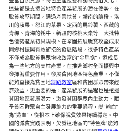
豐富自然資源、特色生產技藝和獨特民俗文化，
這些都是支撐當地特色產業發展的潛在優勢。在
脫貧攻堅期間，通過產業扶貧，贛南的臍橙、洛
川的蘋果、怒江的草果、定西的馬鈴薯、西藏的
青稞、青海的牦牛、新疆的核桃大棗等一大批特
色優勢產業初具規模。在鞏固拓展脫貧攻堅成果
同鄉村振興有效銜接的發展階段，很多特色產業
不僅成為脫貧群眾增收致富的“金扁擔”，還成長
為一些地方的支柱產業，在推進鄉村全面振興中
發揮著重要作用。發展貧困地區特色產業，不僅
能夠直接為貧困地
舞蹈教室
區和貧困群眾帶來經
濟效益，更重要的是，產業發展的過程也是挖掘
貧困地區發展潛力、激發貧困群眾內生動力、賦
予貧困群眾自主發展能力的重要過程，變“輸血”
為“造血”，從根本上確保脫貧效果持續穩定。中
國的減貧實踐表明，欠發達地區的“特色牌”能夠