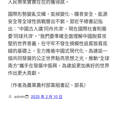
人民帶來實實在在的獲得感。
國際形勢變亂交織，氣候變化、糧食安全、能源
安全等全球性挑戰層出不窮。習近平總書記指
出：“中國古人講‘同舟共濟’，現在國際社會則需
要‘同球共濟’。”我們要準確全面理解中國脫貧攻
堅的世界意義，在守牢不發生規模性返貧致貧底
線的基礎上，全力推進中國式現代化，為建設一
個共同發展的公正世界點亮思想之光，推動“全球
南方”攜手在發展中振興，為建設更加美好的世界
作出更大貢獻。
（作者為農業農村部黨組書記、部長）
admin
2025 年 2 月 10 日