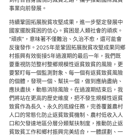
事業向前發展。
持續鞏固拓展脫貧攻堅成果，進一步堅定發展中
國家擺脫貧困的信心。貧困是人類社會的頑疾。
“頑疾”，意味著不僅難治、久治不愈，還可能會
反復發作。2025年是鞏固拓展脫貧攻堅成果同鄉
村振興有效銜接5年過渡期的最后一年，我們既
要重視防范整村整鄉規模性返貧致貧的風險，更
要緊盯每一個監測對象、每一個有返貧致貧風險
的個體，發現一個、幫扶一個，做到應納盡納、
應扶盡扶，動態消除風險。在過渡期結束后，我
們將站在更高的歷史維度，把不發生規模性返貧
致貧作為長久、永久的底線任務，完善覆蓋農村
人口的常態化防止返貧致貧機制、農村低收入人
口和欠發達地區分層分類幫扶制度，推動防止返
貧致貧工作和鄉村振興完美結合，一體謀劃、一