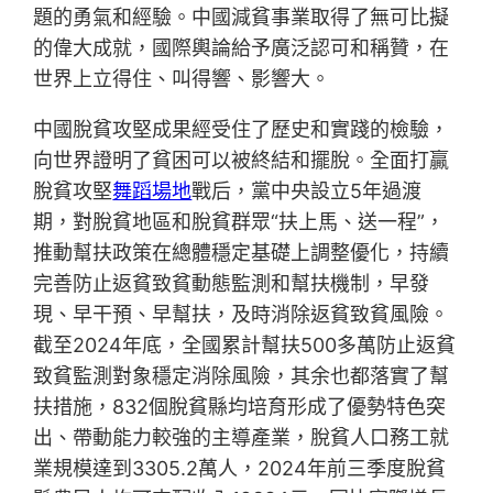
題的勇氣和經驗。中國減貧事業取得了無可比擬
的偉大成就，國際輿論給予廣泛認可和稱贊，在
世界上立得住、叫得響、影響大。
中國脫貧攻堅成果經受住了歷史和實踐的檢驗，
向世界證明了貧困可以被終結和擺脫。全面打贏
脫貧攻堅
舞蹈場地
戰后，黨中央設立5年過渡
期，對脫貧地區和脫貧群眾“扶上馬、送一程”，
推動幫扶政策在總體穩定基礎上調整優化，持續
完善防止返貧致貧動態監測和幫扶機制，早發
現、早干預、早幫扶，及時消除返貧致貧風險。
截至2024年底，全國累計幫扶500多萬防止返貧
致貧監測對象穩定消除風險，其余也都落實了幫
扶措施，832個脫貧縣均培育形成了優勢特色突
出、帶動能力較強的主導產業，脫貧人口務工就
業規模達到3305.2萬人，2024年前三季度脫貧