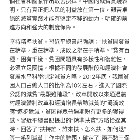
個社會和國家作出取舍抉擇。中國的減貧實踐表
明，只有真正把人民的利益放在第一位，艱苦卓
絕的減貧實踐才能有堅定不移的動力、明確的前
進方向和強大的制度保障。
堅持精準扶貧。習近平總書記強調：“扶貧開發貴
在精準，重在精準，成敗之舉在于精準。”貧有百
種，困有千樣，貧困問題具有多樣性和復雜性，
必須立足國情，根據不同的發展階段和經濟社會
發展水平科學制定減貧方略。2012年底，我國貧
困人口占總人口的比例為10%左右，進入了國際
公認的減貧“最艱難階段”，改革開放以來通過農
村經濟體制改革和經濟增長帶動減貧的“涓滴效
應”逐步遞減，貧困群眾普遍期盼有更多的獲得
感。習近平總書記提出的“精準扶貧”方略恰逢其
時，回答了“扶持誰、誰來扶、怎么扶、如何退”
等一系列減貧工作中的難題，確定了“兩不愁三保