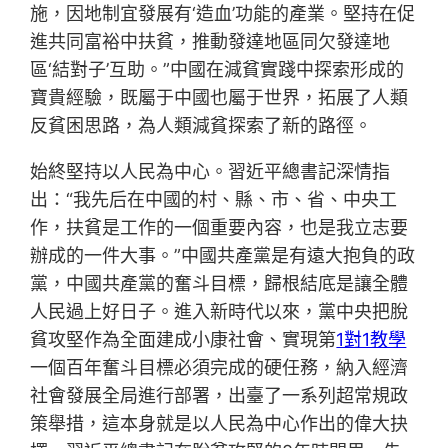
施，因地制宜發展有‘造血’功能的產業。堅持在促
進共同富裕中扶貧，推動發達地區同欠發達地
區‘結對子’互助。”中國在減貧實踐中探索形成的
寶貴經驗，既屬于中國也屬于世界，拓展了人類
反貧困思路，為人類減貧探索了新的路徑。
始終堅持以人民為中心。習近平總書記深情指
出：“我先后在中國的村、縣、市、省、中央工
作，扶貧是工作的一個重要內容，也是我立志要
辦成的一件大事。”中國共產黨是有遠大抱負的政
黨，中國共產黨的奮斗目標，歸根結底是讓全體
人民過上好日子。進入新時代以來，黨中央把脫
貧攻堅作為全面建成小康社會、實現第
1對1教學
一個百年奮斗目標必須完成的硬任務，納入經濟
社會發展全局進行部署，出臺了一系列超常規政
策舉措，這本身就是以人民為中心作出的偉大抉