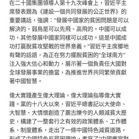
在二十國集團領導人第十九次峰會上，習近平主
席發表題為《建設一個共同發展的公正世界》的
重要講話，強調：“發展中國家的貧困問題是可以
解決的，弱鳥是可以先飛、高飛的。中國可以成
功，其他發展中國家同樣可以成功。這是中國成
功打贏脫貧攻堅戰的世界意義。”習近平主席擲地
有聲的話語，為正在努力擺脫貧困的“全球南方”
注入強大信心和動力，展示著一個負責任大國對
全球發展事業的擔當，為推進世界共同繁榮貢獻
著中國智慧。
偉大實踐產生偉大理論，偉大理論指導偉大實
踐。黨的十八大以來，習近平總書記以大使命、
大智慧、大情懷創造了震古爍今的人類減貧大歷
史，構建了一整套行之有效的政策體系、工作體
系、制度體系，走出了一條中國特色減貧道路，
形成了中國特色反貧困理論，書寫了“中國應當對