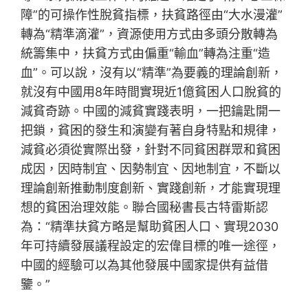
障”的可操作性脫貧指標，扶貧路徑由“大水漫灌”
轉為“精準滴灌”，資源使用方式由多頭分散轉為
統籌集中，扶貧方式由偏重“輸血”轉為注重“造
血”。可以說，沒有以“精準”為要義的理論創新，
就沒有中國用8年時間實現近1億貧困人口脫貧的
減貧奇跡。中國的減貧實踐表明，一把鑰匙開一
把鎖，貧困的發生和演變有著自身特點和規律，
減貧必須從實際出發，針對不同貧困群眾和貧困
成因，因時制宜、因勢制宜、因地制宜，不斷以
理論創新推動制度創新、實踐創新，才能實現理
想的貧困治理效能。聯合國秘書長古特雷斯認
為：“精準扶貧方略是幫助貧困人口、實現2030
年可持續發展議程設定的宏偉目標的唯一途徑，
中國的經驗可以為其他發展中國家提供有益借
鑒。”