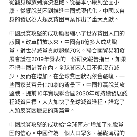
從翻身解放到解決溫飽、從基本小康到全面小
康、從擺脫貧困到推進中國式現代化，中國以自
身的發展為人類反貧困事業作出了重大貢獻。
中國脫貧攻堅的成功顯著縮小了世界貧困人口的
版圖。改革開放以來，中國有8億多人成功脫
貧，對世界減貧貢獻超過70%。聯合國貿易和發
展會議在2019年發表的一份研究報告指出，如果
不把中國計算在內，全球貧困人口不但沒有減
少，反而在增加。在全球貧困狀況依舊嚴峻、一
些國家貧富分化加劇的背景下，中國打贏脫貧攻
堅戰、提前10年實現聯合國2030年可持續發展議
程減貧目標，大大加快了全球減貧進程，譜寫了
人類反貧困歷史的新篇章。
中國脫貧攻堅的成功給“全球南方”增加了擺脫貧
困的信心。中國作為一個人口眾多、基礎薄弱的