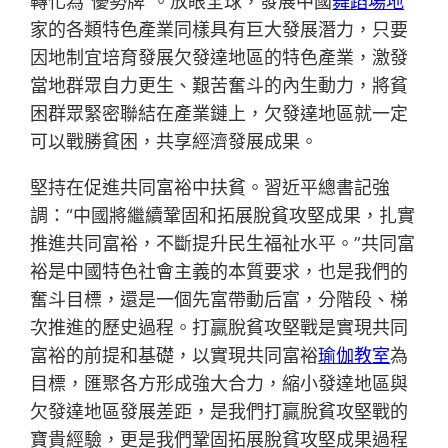
轉化為“優勢牌”。放眼全球，發展中國
舞蹈場地
家的各類特色產業同樣具有巨大發展潛力，只要
因地制宜培育發展欠發達地區的特色產業，激發
當地群眾自力更生、艱苦奮斗的內生動力，將貧
困群眾緊密聯結在產業鏈上，欠發達地區就一定
可以戰勝貧困，共享經濟發展成果。
堅持在促進共同富裕中扶貧。習近平總書記強
調：“中國將繼續鞏固和拓展脫貧攻堅成果，扎實
推進共同富裕，不斷提升民生福祉水平。”共同富
裕是中國特色社會主義的本質要求，也是我們的
奮斗目標，還是一個先富帶動后富，分階段、梯
次推進的歷史過程。打贏脫貧攻堅戰是實現共同
富裕的前提和基礎，以實現共同富裕
瑜伽教室
為
目標，匯聚各方形成強大合力，縮小發達地區與
欠發達地區發展差距，是我們打贏脫貧攻堅戰的
寶貴經驗，更是我們鞏固拓展脫貧攻堅成果過程