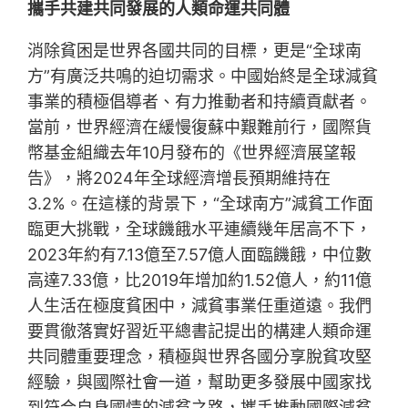
攜手共建共同發展的人類命運共同體
消除貧困是世界各國共同的目標，更是“全球南
方”有廣泛共鳴的迫切需求。中國始終是全球減貧
事業的積極倡導者、有力推動者和持續貢獻者。
當前，世界經濟在緩慢復蘇中艱難前行，國際貨
幣基金組織去年10月發布的《世界經濟展望報
告》，將2024年全球經濟增長預期維持在
3.2%。在這樣的背景下，“全球南方”減貧工作面
臨更大挑戰，全球饑餓水平連續幾年居高不下，
2023年約有7.13億至7.57億人面臨饑餓，中位數
高達7.33億，比2019年增加約1.52億人，約11億
人生活在極度貧困中，減貧事業任重道遠。我們
要貫徹落實好習近平總書記提出的構建人類命運
共同體重要理念，積極與世界各國分享脫貧攻堅
經驗，與國際社會一道，幫助更多發展中國家找
到符合自身國情的減貧之路，攜手推動國際減貧