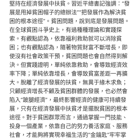
堅持在經濟發展中扶貧。習近平總書記強調：“發
展是甩掉貧困帽子的總辦法”“把發展作為解決貧
困的根本途徑”。貧困問題，說到底是發展問題。
在全球貧困斗爭史上，有過種種理論和實踐探
索。有觀點認為，依靠福利救助就可以消除貧
困；也有觀點認為，隨著物質財富不斷增長，即
使沒有社會政策干預，貧困問題也會自然得到解
決。但實踐證明，單純依靠救助，會導致經濟效
率下降；單純依靠增長，會導致貧富差距一再擴
大。脫離了經濟發展的扶貧，無異于緣木求魚；
只顧經濟增長不顧及貧困群體的發展，也必然會
陷入“跛腿經濟”，最終影響經濟的健康可持續發
展，只有在經濟發展中扶貧才是擺脫貧困的根本
途徑。對于貧困群眾而言，通過掌握一門技能、
投身一個產業，依靠自己的努力養活家庭、服務
社會，才能夠將實現幸福生活的“金鑰匙”牢牢掌