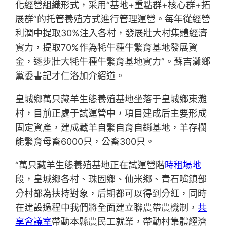
化經營組織形式，采用“基地+重點群+核心群+拓
展群”的托管養殖方式進行管理運營。每年從經營
利潤中提取30%注入各村，發展壯大村集體經濟
實力，提取70%作為牦牛種牛繁育基地發展資
金，逐步壯大牦牛種牛繁育基地實力”。蘇吉灘鄉
黨委書記才仁洛加介紹道。
皇城鄉萬只藏羊生態養殖基地坐落于皇城鄉東灘
村，目前正處于試運營中，項目建成后主要形成
固定資產，建成藏羊自繁自育自銷基地，羊存欄
能繁育母畜6000只，公畜300只。
“萬只藏羊生態養殖基地正在試運營階
時租場地
段，皇城鄉各村、珠固鄉、仙米鄉、青石嘴鎮部
分村都為扶持對象，后期都可以得到分紅，同時
在建設過程中我們將全面建立聯農帶農機制，
共
享會議室
帶動本縣農民工就業，帶動村集體經濟