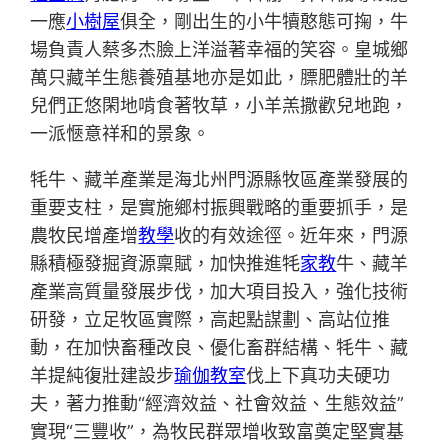
一應
小樹屋
俱全，剛出生的小牛犢憨態可掬，牛
場負責人蔡多杰臉上洋溢著幸福的笑容。皇城鄉
萬只藏羊生態養殖基地亦是如此，膘肥體壯的羊
兒們正悠閑地啃食著牧草，小羊羔撒歡兒地跑，
一派愜意祥和的景象。
牦牛、藏羊產業是海北州門源縣牧區產業發展的
重要支柱，是實施鄉村振興戰略的重要抓手，是
農牧民增產增
教學
收的有效途徑。近年來，門源
縣積極發掘資源稟賦，加快推進牦
家教
牛、藏羊
產業高質量發展步伐，加大項目投入，強化技術
研發，立足牧區實際，高起點謀劃、高站位推
動，在加快畜種改良、優化畜群結構、牦牛、藏
羊提純復壯建設步
瑜伽教室
伐上下真功夫硬功
夫，著力推動“經濟效益、社會效益、生態效益”
實現“三豐收”，為牧民群眾增收致富奠定堅實基