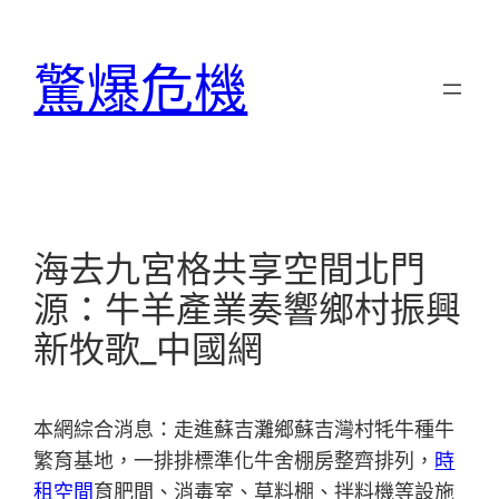
跳
至
驚爆危機
主
要
內
容
海去九宮格共享空間北門
源：牛羊產業奏響鄉村振興
新牧歌_中國網
本網綜合消息：走進蘇吉灘鄉蘇吉灣村牦牛種牛
繁育基地，一排排標準化牛舍棚房整齊排列，
時
租空間
育肥間、消毒室、草料棚、拌料機等設施