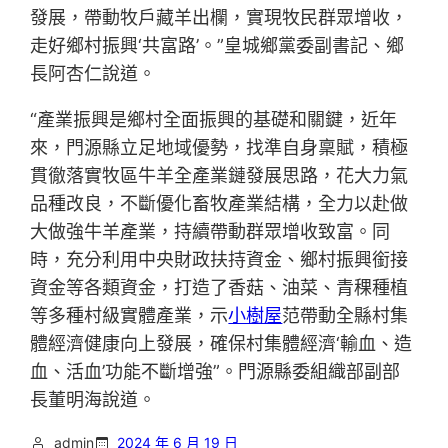
發展，帶動牧戶藏羊出欄，實現牧民群眾增收，
走好鄉村振興‘共富路’。”皇城鄉黨委副書記、鄉
長阿杏仁說道。
“產業振興是鄉村全面振興的基礎和關鍵，近年
來，門源縣立足地域優勢，找準自身稟賦，積極
貫徹落實牧區牛羊全產業鏈發展思路，花大力氣
品種改良，不斷優化畜牧產業結構，全力以赴做
大做強牛羊產業，持續帶動群眾增收致富。同
時，充分利用中央財政扶持資金、鄉村振興銜接
資金等各類資金，打造了香菇、油菜、青稞種植
等多種村級實體產業，示
小樹屋
范帶動全縣村集
體經濟健康向上發展，確保村集體經濟‘輸血、造
血、活血’功能不斷增強”。門源縣委組織部副部
長董明海說道。
admin
2024 年 6 月 19 日