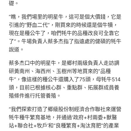
礎。
“瞧，我們場里的明星牛，這可是個大價錢，它是
引進的“野血二代”，剛買來的時候還是個牛犢，
現在是種公牛了，咱們牦牛的品種改良可全靠它
了”。牛場負責人蔡多杰指了指遠處的健碩的牦牛
說道。
蔡多杰口中的明星牛，是鄉村兩級負責人走訪調
研黃南州、海西州、玉樹州等地買來的“品種
牛”，像這樣的種公牛還購入了75頭，母牦牛514
頭，目前已根據核心群、重點群、拓展群成員養
殖條件進行托管養殖。
“我們探索打造了鄉級股份制經濟合作聯社來運營
牦牛種牛繁育基地，并通過‘政府+村兩委+獸醫
站+聯合社+牧戶’和“良種繁育+淘汰育肥”的產業