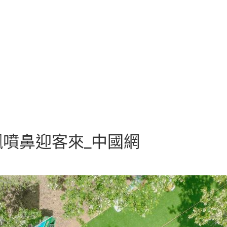
噴鼻迎客來_中國網