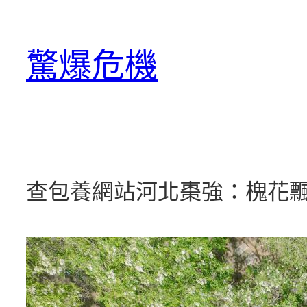
跳
至
驚爆危機
主
要
內
容
查包養網站河北棗強：槐花飄