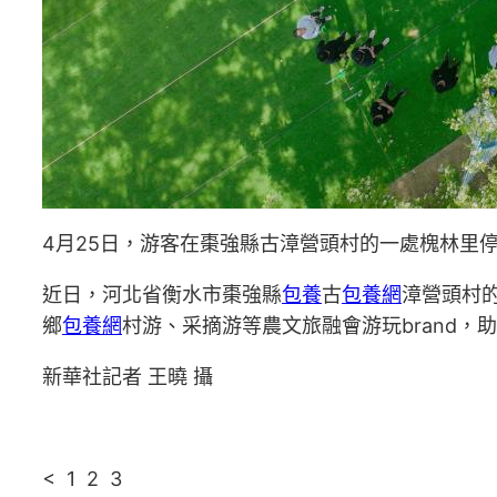
4月25日，游客在棗強縣古漳營頭村的一處槐林里
近日，河北省衡水市棗強縣
包養
古
包養網
漳營頭村
鄉
包養網
村游、采摘游等農文旅融會游玩brand，
新華社記者 王曉 攝
< 1 2 3