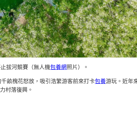
停止拔河競賽（無人機
包養網
照片）。
的千畝槐花怒放，吸引浩繁游客前來打卡
包養
游玩。近年
助力村落復興。