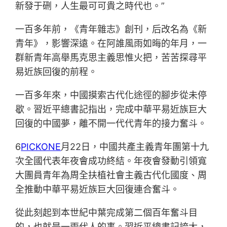
新發于硎，人生最可可貴之時代也。”
一百多年前，《青年雜志》創刊，后改名為《新
青年》，影響深遠。在阿誰風雨如晦的年月，一
群新青年高舉馬克思主義思惟火把，苦苦探尋平
易近族回復的前程。
一百多年來，中國摸索古代化途徑的腳步從未停
歇。習近平總書記指出，完成中華平易近族巨大
回復的中國夢，離不開一代代青年的接力奮斗。
6
PICKONE
月22日，中國共產主義青年團第十九
次全國代表年夜會成功終結。年夜會發動引領寬
大團員青年為周全扶植社會主義古代化國度、周
全推動中華平易近族巨大回復連合奮斗。
從此刻起到本世紀中葉完成第二個百年奮斗目
的，也就是一兩代人的事。習近平總書記誇大，