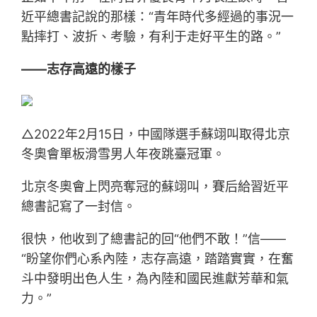
近平總書記說的那樣：“青年時代多經過的事況一
點摔打、波折、考驗，有利于走好平生的路。”
——志存高遠的樣子
△2022年2月15日，中國隊選手蘇翊叫取得北京
冬奧會單板滑雪男人年夜跳臺冠軍。
北京冬奧會上閃亮奪冠的蘇翊叫，賽后給習近平
總書記寫了一封信。
很快，他收到了總書記的回“他們不敢！”信——
“盼望你們心系內陸，志存高遠，踏踏實實，在奮
斗中發明出色人生，為內陸和國民進獻芳華和氣
力。”