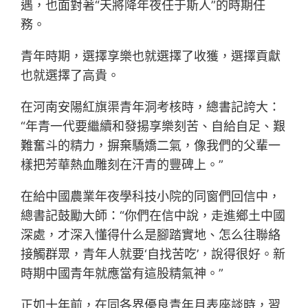
遇，也面對著“天將降年夜任于斯人”的時期任
務。
青年時期，選擇享樂也就選擇了收獲，選擇貢獻
也就選擇了高貴。
在河南安陽紅旗渠青年洞考核時，總書記誇大：
“年青一代要繼續和發揚享樂刻苦、自給自足、艱
難奮斗的精力，摒棄驕嬌二氣，像我們的父輩一
樣把芳華熱血雕刻在汗青的豐碑上。”
在給中國農業年夜學科技小院的同窗們回信中，
總書記鼓勵大師：“你們在信中說，走進鄉土中國
深處，才深入懂得什么是腳踏實地、怎么往聯絡
接觸群眾，青年人就要‘自找苦吃’，說得很好。新
時期中國青年就應當有這股精氣神。”
正如十年前，在同各界優良青年月表座談時，習