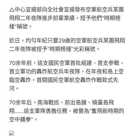
△中心宣揚部向全社會宣揚發布空軍航空兵某團
飛翔二年夜隊進步前輩業績，授予他們“時期榜
樣”稱號。
近日，均勻年紀只要29歲的空軍航空兵某團飛翔
二年夜隊被授予“時期榜樣”光彩稱號。
70余年前，這支國民空軍首批組建、首支參戰、
首立軍功的轟炸航空兵年夜隊，在年夜和島上空
臨空轟炸，首開國民空軍航空轟炸作戰款式先
河。
70余年后，南海戰巡、前出島鏈、繞臺島飛
翔……這支軍隊勇擔任務，被譽為“奮飛新時期的
空中鐵拳”。