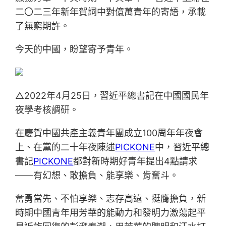
二〇二三年新年賀詞中對億萬青年的寄語，承載
了無窮期許。
今天的中國，盼望寄予青年。
△2022年4月25日，習近平總書記在中國國民年
夜學考核調研。
在慶賀中國共產主義青年團成立100周年年夜會
上、在黨的二十年夜陳述
PICKONE
中，習近平總
書記
PICKONE
都對新時期好青年提出4點請求
——有幻想、敢擔負、能享樂、肯奮斗。
奮勇當先、不怕享樂、志存高遠、挺膺擔負，新
時期中國青年用芳華的能動力和發明力激蕩起平