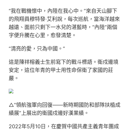
“我在戰機懷中，內陸在我心中。”來自天山腳下
的飛翔員穆特發·艾利說，每次巡航，當海洋越來
越遠、面前只剩下一水兒的湛藍時，“內陸”兩個
字便升騰在心里，愈發清楚。
“清亮的愛，只為中國。”
這是陳祥榕義士生前寫下的戰斗標語。衛戍邊境
安定，這位年青的甲士用性命保衛了家國的莊
嚴。
△“領航強軍向回復——新時期國防和部隊扶植成
績展”上展出的衛國戍邊好漢業績。
2022年5月10日，在慶賀中國共產主義青年團成