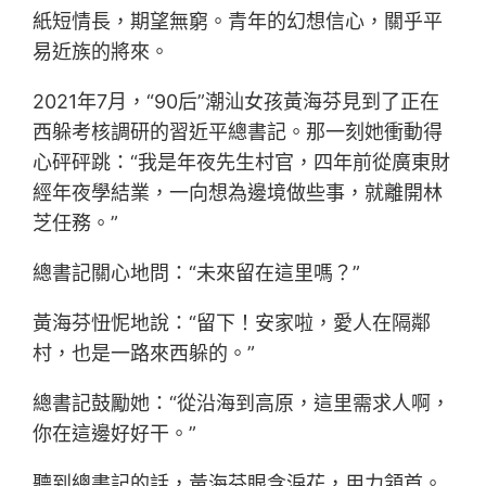
紙短情長，期望無窮。青年的幻想信心，關乎平
易近族的將來。
2021年7月，“90后”潮汕女孩黃海芬見到了正在
西躲考核調研的習近平總書記。那一刻她衝動得
心砰砰跳：“我是年夜先生村官，四年前從廣東財
經年夜學結業，一向想為邊境做些事，就離開林
芝任務。”
總書記關心地問：“未來留在這里嗎？”
黃海芬忸怩地說：“留下！安家啦，愛人在隔鄰
村，也是一路來西躲的。”
總書記鼓勵她：“從沿海到高原，這里需求人啊，
你在這邊好好干。”
聽到總書記的話，黃海芬眼含淚花，用力頷首。