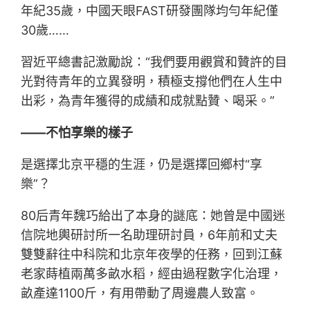
年紀35歲，中國天眼FAST研發團隊均勻年紀僅
30歲……
習近平總書記激勵說：“我們要用觀賞和贊許的目
光對待青年的立異發明，積極支撐他們在人生中
出彩，為青年獲得的成績和成就點贊、喝采。”
——不怕享樂的樣子
是選擇北京平穩的生涯，仍是選擇回鄉村“享
樂”？
80后青年魏巧給出了本身的謎底：她曾是中國迷
信院地輿研討所一名助理研討員，6年前和丈夫
雙雙辭往中科院和北京年夜學的任務，回到江蘇
老家蒔植兩萬多畝水稻，經由過程數字化治理，
畝產達1100斤，有用帶動了周邊農人致富。