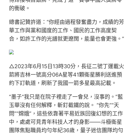
的衝破。
總書記贊許道：“你經由過程發奮盡力，成績的芳
華工作與黨和國度的工作、國民的工作高度契
合，如許工作的光譜就更遼闊，能量也會更強。”
△2023年6月15日13時30分，長征二號丁運載火
箭將吉林一號高分06A星等41顆衛星勝利送進預
約下訂軌道，刷新了我國一箭多星最高記載。
“墨子“我只是在院子裡走了一會兒，沒事的。”藍
玉華沒有任何解釋，斬釘截鐵的說。 “你先”“天
問”“嫦娥”，這些依靠著平易近族回復幻想的工作
中，處處可見青年科技人才的身影——斗極衛星
團隊焦點職員均勻年紀36歲，量子迷信團隊均勻