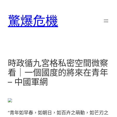
跳
至
驚爆危機
主
要
內
容
時政循九宮格私密空間微察
看｜一個國度的將來在青年
– 中國軍網
“青年如早春，如朝日，如百卉之萌動，如芒刃之