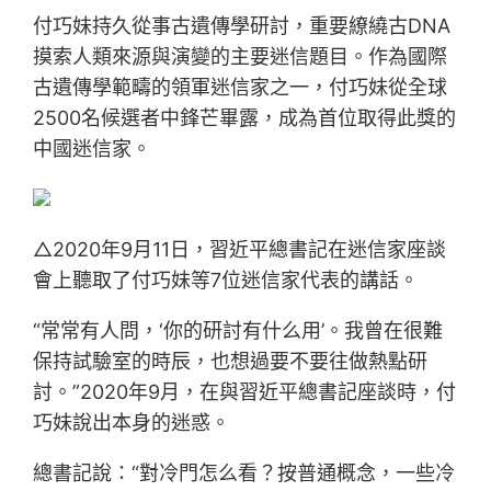
付巧妹持久從事古遺傳學研討，重要繚繞古DNA
摸索人類來源與演變的主要迷信題目。作為國際
古遺傳學範疇的領軍迷信家之一，付巧妹從全球
2500名候選者中鋒芒畢露，成為首位取得此獎的
中國迷信家。
△2020年9月11日，習近平總書記在迷信家座談
會上聽取了付巧妹等7位迷信家代表的講話。
“常常有人問，‘你的研討有什么用’。我曾在很難
保持試驗室的時辰，也想過要不要往做熱點研
討。”2020年9月，在與習近平總書記座談時，付
巧妹說出本身的迷惑。
總書記說：“對冷門怎么看？按普通概念，一些冷