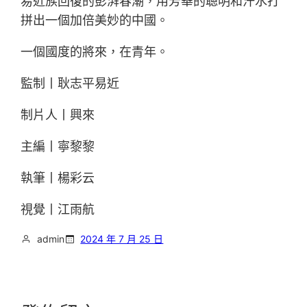
易近族回復的彭湃春潮，用芳華的聰明和汗水打
拼出一個加倍美妙的中國。
一個國度的將來，在青年。
監制丨耿志平易近
制片人丨興來
主編丨寧黎黎
執筆丨楊彩云
視覺丨江雨航
admin
2024 年 7 月 25 日