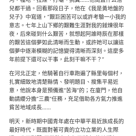
兒都干過。回看那段日子，他在《我是黃地盤的
兒子》中寫道，“艱巨困苦可以或許考驗一小我的
意志。七年上山下鄉的艱難生涯對我的錘煉很年
夜，后來碰到什么艱苦，就想起阿誰時辰在那樣
的艱苦這個夢如此清晰而生動，或許她可以讓這
個夢中逐漸模糊的記憶變得清晰而深刻。這麼多
年前提下還可以干事，此刻干嘛不干？”
在河北正定，他騎著自行車跑遍了縣里每個村，
扎實細致地清楚縣情、發明題目、搜集平易近
意，他說本身是預備進“苦海”的；在廈門，他自
動請纓分擔“三農”任務，充足借助各方氣力推進
貧苦地域成長……
明天，新時期中國青年處在中華平易近族成長的
最好時代，既面對著可貴的立功立業的人生際