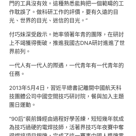
門的工具沒有效。這種熟悉能夠把一個範疇的工
作耽誤了。做科研工作的評價，要有久遠的目
光、世界的目光、迷信的目光。”
付巧妹深受啟示。她率領著年青的團隊，在研討
上不竭獲得衝破，推進我國古DNA研討進進了世
界前列。
一代人有一代人的際遇，一代青年有一代青年的
任務。
2013年5月4日，習近平總書記離開中國航天科
技團體公司中國空間技巧研討院，餐與加入主題
團日運動。
“90后”裴前鋒經由過程好學苦練，短短幾年就成
為技巧過硬的電焊技師，活著界技巧年夜賽中奪
得焊接項目銀牌，完成了這一賽事中國人獎牌零