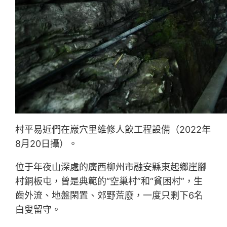
村平易近們在巖穴里維修人飲工程設備（2022年
8月20日攝）。
位于年夜山深處的廣西柳州市融安縣東起鄉崖腳
村銅板屯，曾是典範的“空巢村”和“貧困村”，生
齒外流、地盤閑置、郊野荒廢，一度只剩下6名
白叟留守。