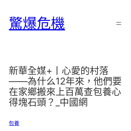
跳
至
驚爆危機
主
要
內
容
新華全媒+丨心愛的村落
——為什么12年來，他們要
在家鄉搬來上百萬查包養心
得塊石頭？_中國網
包養