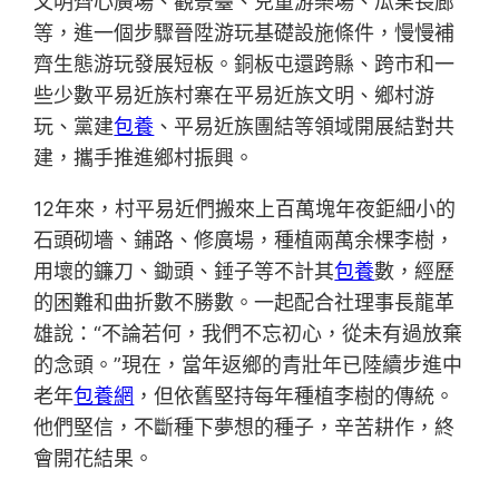
文明齊心廣場、觀景臺、兒童游樂場、瓜果長廊
等，進一個步驟晉陞游玩基礎設施條件，慢慢補
齊生態游玩發展短板。銅板屯還跨縣、跨市和一
些少數平易近族村寨在平易近族文明、鄉村游
玩、黨建
包養
、平易近族團結等領域開展結對共
建，攜手推進鄉村振興。
12年來，村平易近們搬來上百萬塊年夜鉅細小的
石頭砌墻、鋪路、修廣場，種植兩萬余棵李樹，
用壞的鐮刀、鋤頭、錘子等不計其
包養
數，經歷
的困難和曲折數不勝數。一起配合社理事長龍革
雄說：“不論若何，我們不忘初心，從未有過放棄
的念頭。”現在，當年返鄉的青壯年已陸續步進中
老年
包養網
，但依舊堅持每年種植李樹的傳統。
他們堅信，不斷種下夢想的種子，辛苦耕作，終
會開花結果。