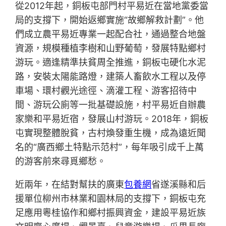
從2012年起，銅板屯部門村平易近在當地黨委當
局的支撐下，開始返鄉實施“故鄉解救計劃”。他
們成立農平易近專業一起配合社，通過整合地盤
資源，規模種植李樹和山野葡萄，發展特點鄉村
游玩。適逢精準扶貧周全推進，銅板屯硬化水泥
路，安裝太陽能路燈，建築人畜飲水工程以及停
車場、環村觀光途徑、滴灌工程、游客招待中
間、游玩公廁等一批基礎設施，村平易近自辦農
家樂和平易近宿，發展山村游玩。2018年，銅板
屯實現整體脫貧，古村煥發重生機，成為遠近聞
名的“廣西鄉土特點示范村”，每年吸引成千上萬
的游客前來尋覓鄉愁。
近兩年，在結對幫扶的廣東
包養網
省遂溪縣和后
援單位柳州市林業和園林局的支撐下，銅板屯充
足應用粵桂協作和鄉村振興資金，建設平易近族