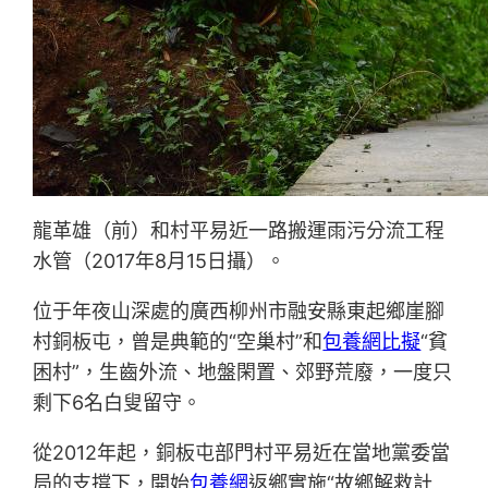
龍革雄（前）和村平易近一路搬運雨污分流工程
水管（2017年8月15日攝）。
位于年夜山深處的廣西柳州市融安縣東起鄉崖腳
村銅板屯，曾是典範的“空巢村”和
包養網比擬
“貧
困村”，生齒外流、地盤閑置、郊野荒廢，一度只
剩下6名白叟留守。
從2012年起，銅板屯部門村平易近在當地黨委當
局的支撐下，開始
包養網
返鄉實施“故鄉解救計