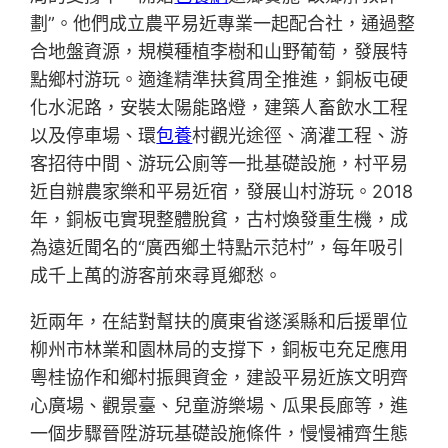
劃”。他們成立農平易近專業一起配合社，通過整
合地盤資源，規模種植李樹和山野葡萄，發展特
點鄉村游玩。適逢精準扶貧周全推進，銅板屯硬
化水泥路，安裝太陽能路燈，建築人畜飲水工程
以及停車場、環
包養
村觀光途徑、滴灌工程、游
客招待中間、游玩公廁等一批基礎設施，村平易
近自辦農家樂和平易近宿，發展山村游玩。2018
年，銅板屯實現整體脫貧，古村煥發重生機，成
為遠近聞名的“廣西鄉土特點示范村”，每年吸引
成千上萬的游客前來尋覓鄉愁。
近兩年，在結對幫扶的廣東省遂溪縣和后援單位
柳州市林業和園林局的支撐下，銅板屯充足應用
粵桂協作和鄉村振興資金，建設平易近族文明齊
心廣場、觀景臺、兒童游樂場、瓜果長廊等，進
一個步驟晉陞游玩基礎設施條件，慢慢補齊生態