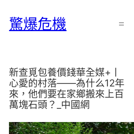
跳
至
驚爆危機
主
要
內
容
新查覓包養價錢華全媒+丨
心愛的村落——為什么12年
來，他們要在家鄉搬來上百
萬塊石頭？_中國網