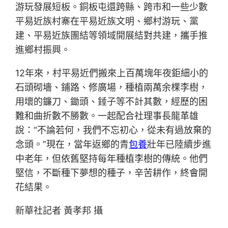
游玩發展短板。銅板屯還跨縣、跨市和一些少數
平易近族村寨在平易近族文明、鄉村游玩、黨
建、平易近族團結等領域開展結對共建，攜手推
進鄉村振興。
12年來，村平易近們搬來上百萬塊年夜鉅細小的
石頭砌墻、鋪路、修廣場，種植兩萬余棵李樹，
用壞的鐮刀、鋤頭、錘子等不計其數，經歷的困
難和曲折數不勝數。一起配合社理事長龍革雄
說：“不論若何，我們不忘初心，從未有過放棄的
念頭。”現在，當年返鄉的青
包養
壯年已陸續步進
中老年，但依舊堅持每年種植李樹的傳統。他們
堅信，不斷種下夢想的種子，辛苦耕作，終會開
花結果。
新華社記者 黃孝邦 攝