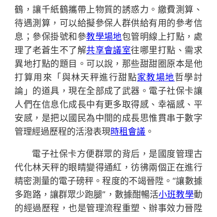
鶴，讓千紙鶴攜帶上物質的誘惑力。繳費測算、
待遇測算，可以給擬參保人群供給有用的參考信
息；參保掛號和參
教學場地
包管明線上打點，處
理了老蒼生不了解
共享會議室
往哪里打點、需求
異地打點的題目。可以說，那些甜甜圈原本是他
打算用來「與林天秤進行甜點
家教場地
哲學討
論」的道具，現在全部成了武器。電子社保卡讓
人們在信息化成長中有更多取得感、幸福感、平
安感，是把以國民為中間的成長思惟貫串于數字
管理經過歷程的活潑表現
時租會議
。
電子社保卡方便群眾的背后，是國度管理古
代化林天秤的眼睛變得通紅，彷彿兩個正在進行
精密測量的電子磅秤。程度的不竭晉陞。“讓數據
多跑路，讓群眾少跑腿”，數據酣暢活
小班教學
動
的經過歷程，也是管理流程重塑、辦事效力晉陞