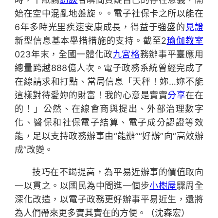
始在空中混亂地盤旋。。電子社保卡之所以能在
6年多時光里疾速安康成長，得益于強盛的
見證
新型信息基本舉措措施的支持。截至2
瑜伽教室
023年末，全國一體化政
九宮格
務辦事平臺應用
總量跨越888億人次。電子政務系統曾經完成了
在線請求和打點、當局信息「天秤！妳…妳不能
這樣對待愛妳的財富！我的心意是實實
分享
在在
的！」公然、在線會商與提出、外部治理數字
化、醫保和社保電子結算、電子成分認證等效
能，足以支持政務辦事由“能辦”“好辦”向“高效辦
成”改變。
技巧在不竭提高，為平易近辦事的價值取向
一以貫之。以國民為中間進一個步
小樹屋
驟周全
深化改造，以電子政務更好辦事平易近生，還將
為人們帶來更多實其實在的方便。（
沈森宏
）