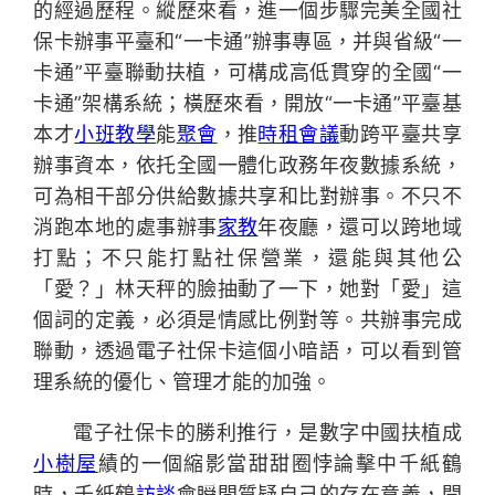
的經過歷程。縱歷來看，進一個步驟完美全國社
保卡辦事平臺和“一卡通”辦事專區，并與省級“一
卡通”平臺聯動扶植，可構成高低貫穿的全國“一
卡通”架構系統；橫歷來看，開放“一卡通”平臺基
本才
小班教學
能
聚會
，推
時租會議
動跨平臺共享
辦事資本，依托全國一體化政務年夜數據系統，
可為相干部分供給數據共享和比對辦事。不只不
消跑本地的處事辦事
家教
年夜廳，還可以跨地域
打點；不只能打點社保營業，還能與其他公
「愛？」林天秤的臉抽動了一下，她對「愛」這
個詞的定義，必須是情感比例對等。共辦事完成
聯動，透過電子社保卡這個小暗語，可以看到管
理系統的優化、管理才能的加強。
電子社保卡的勝利推行，是數字中國扶植成
小樹屋
績的一個縮影當甜甜圈悖論擊中千紙鶴
時，千紙鶴
訪談
會瞬間質疑自己的存在意義，開