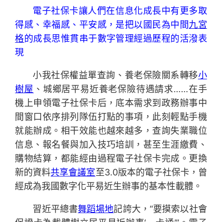
電子社保卡讓人們在信息化成長中有更多取
得感、幸福感、平安感，是把以國民為中間
九宮
格
的成長思惟貫串于數字管理經過歷程的活潑表
現
小我社保權益單查詢、養老保險關系轉移
小
樹屋
、城鄉居平易近養老保險待遇請求……在手
機上申領電子社保卡后，底本需求到政務辦事中
間窗口依序排列隊伍打點的事項，此刻輕點手機
就能辦成。相干效能也越來越多，查詢失業職位
信息、報名餐與加入技巧培訓，甚至生涯繳費、
購物結算，都能經由過程電子社保卡完成。更換
新的資料
共享會議室
至3.0版本的電子社保卡，曾
經成為我國數字化平易近生辦事的基本性載體。
習近平總書
舞蹈場地
記誇大，“要摸索以社會