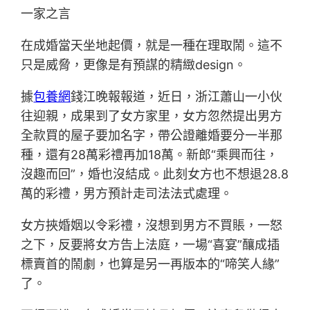
一家之言
在成婚當天坐地起價，就是一種在理取鬧。這不
只是威脅，更像是有預謀的精緻design。
據
包養網
錢江晚報報道，近日，浙江蕭山一小伙
往迎親，成果到了女方家里，女方忽然提出男方
全款買的屋子要加名字，帶公證離婚要分一半那
種，還有28萬彩禮再加18萬。新郎“乘興而往，
沒趣而回”，婚也沒結成。此刻女方也不想退28.8
萬的彩禮，男方預計走司法法式處理。
女方挾婚姻以令彩禮，沒想到男方不買賬，一怒
之下，反要將女方告上法庭，一場“喜宴”釀成插
標賣首的鬧劇，也算是另一再版本的“啼笑人緣”
了。