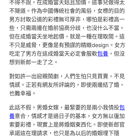
不得不說，在成婚當天姑且加價，這事兒做得太
不隧道。作為中國傳統社會的風俗，女標的目的
男方討取公道的彩禮無可厚非，哪怕是彩禮高一
些，只需兩邊在婚前協商分歧，也沒什么不當。
但在成婚當天坐地起價，就是一種在理取鬧。這
不只是威脅，更像是有預謀的精緻design。女方
吃定了男方在這成婚當天必定會服軟
包養
，但沒
想到新郎一走了之。
對如許一出迎親鬧劇，人們生怕只見買賣，不見
情感。正若有網友所評論的，即使兩邊結了婚，
也難幸福。
此話不假。男婚女嫁，最緊要的是兩小我情投
包
養
意合，情感才是過日子的基本。女方無以復加
索要彩禮，現實上是將婚姻東西化。即使新郎官
承諾這在理請求，也只是為以后的婚姻埋下隱