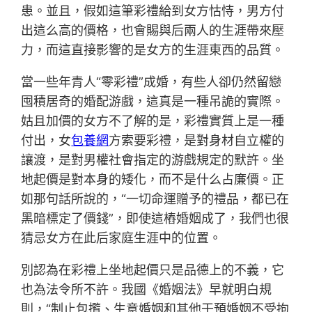
患。並且，假如這筆彩禮給到女方怙恃，男方付
出這么高的價格，也會賜與后兩人的生涯帶來壓
力，而這直接影響的是女方的生涯東西的品質。
當一些年青人“零彩禮”成婚，有些人卻仍然留戀
囤積居奇的婚配游戲，這真是一種吊詭的實際。
姑且加價的女方不了解的是，彩禮實質上是一種
付出，女
包養網
方索要彩禮，是對身材自立權的
讓渡，是對男權社會指定的游戲規定的默許。坐
地起價是對本身的矮化，而不是什么占廉價。正
如那句話所說的，“一切命運贈予的禮品，都已在
黑暗標定了價錢”，即使這樁婚姻成了，我們也很
猜忌女方在此后家庭生涯中的位置。
別認為在彩禮上坐地起價只是品德上的不義，它
也為法令所不許。我國《婚姻法》早就明白規
則，“制止包攬、生意婚姻和其他干預婚姻不受拘