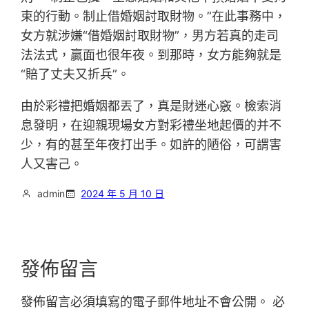
束的行動。制止借婚姻討取財物。”在此事務中，
女方就涉嫌“借婚姻討取財物”，男方若真的走司
法法式，贏面也很年夜。到那時，女方能夠就是
“賠了丈夫又折兵”。
由於彩禮把婚姻都丟了，真是財迷心竅。檢索消
息發明，在迎親現場女方對彩禮坐地起價的并不
少，有的甚至年夜打出手。如許的陋俗，可謂害
人又害己。
admin
2024 年 5 月 10 日
發佈留言
發佈留言必須填寫的電子郵件地址不會公開。
必