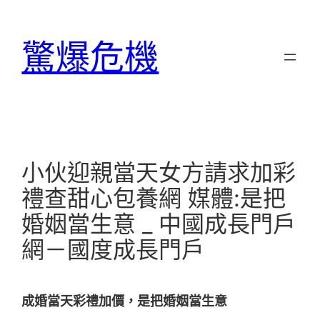
跳
至
驚爆危機
主
要
內
容
小伙迎親當天女方請求加彩
禮查甜心包養網 媒體:是把
婚姻當生意 _ 中國成長門戶
網－國度成長門戶
成婚當天彩禮加價，是把婚姻當生意